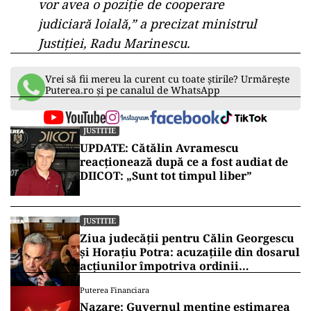
vor avea o poziție de cooperare
judiciară loială,” a precizat ministrul
Justiției, Radu Marinescu.
Vrei să fii mereu la curent cu toate știrile? Urmărește
Puterea.ro și pe canalul de WhatsApp
JUSTITIE
UPDATE: Cătălin Avramescu
reacționează după ce a fost audiat de
DIICOT: „Sunt tot timpul liber”
JUSTITIE
Ziua judecății pentru Călin Georgescu
și Horațiu Potra: acuzațiile din dosarul
acțiunilor împotriva ordinii
constituționale, pe masa judecătorilor
Puterea Financiara
de la Înalta Curte
Nazare: Guvernul menține estimarea