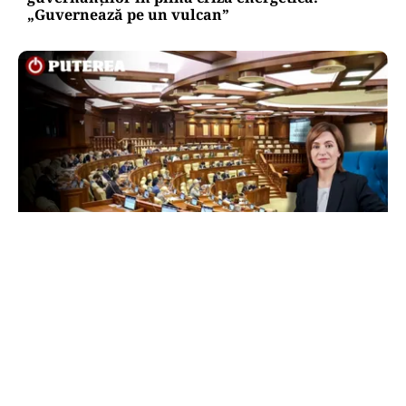
„Guvernează pe un vulcan”
POLITICĂ
Maia Sandu, acuzații pentru cei care vor să o
suspende din funcție. Președinta spune că
inițiativa e coordonată de Rusia
TOS
Politica Cookies
Protecția Datelor Personale