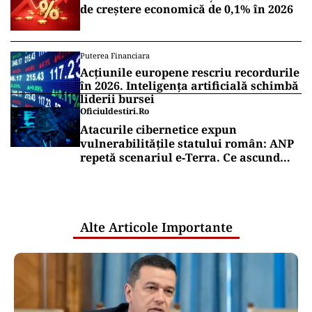
de creștere economică de 0,1% în 2026
Puterea Financiara
Acțiunile europene rescriu recordurile
în 2026. Inteligența artificială schimbă
liderii bursei
Oficiuldestiri.ro
Atacurile cibernetice expun
vulnerabilitățile statului român: ANP
repetă scenariul e‑Terra. Ce ascund
comunicările oficiale și cine răspunde
pentru mentenanța IT a instituțiilor
publice
Alte Articole Importante