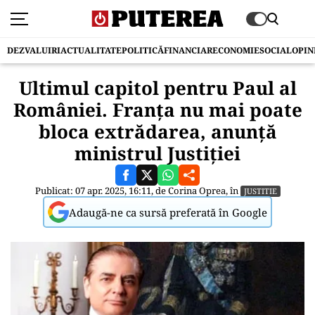
DEZVALUIRI
ACTUALITATE
POLITICĂ
FINANCIAR
ECONOMIE
SOCIAL
OPIN
Ultimul capitol pentru Paul al
României. Franța nu mai poate
bloca extrădarea, anunță
ministrul Justiției
Publicat: 07 apr. 2025, 16:11, de
Corina Oprea
, în
JUSTITIE
Adaugă-ne ca sursă preferată în Google