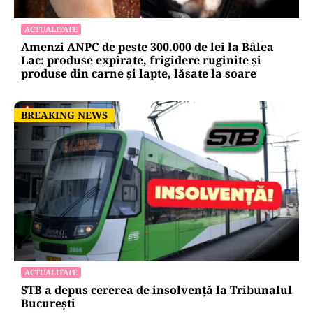
ACTUALITATE
Amenzi ANPC de peste 300.000 de lei la Bâlea
Lac: produse expirate, frigidere ruginite și
produse din carne și lapte, lăsate la soare
BREAKING NEWS
BREAKING NEWS
ACTUALITATE
STB a depus cererea de insolvență la Tribunalul
București