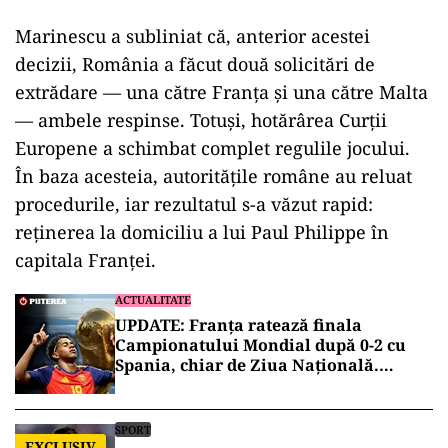
Marinescu a subliniat că, anterior acestei
decizii, România a făcut două solicitări de
extrădare — una către Franța și una către Malta
— ambele respinse. Totuși, hotărârea Curții
Europene a schimbat complet regulile jocului.
În baza acesteia, autoritățile române au reluat
procedurile, iar rezultatul s-a văzut rapid:
reținerea la domiciliu a lui Paul Philippe în
capitala Franței.
ACTUALITATE
UPDATE: Franța ratează finala
Campionatului Mondial după 0-2 cu
Spania, chiar de Ziua Națională.
Ibericii, primii finaliști de la New York
SPORT
EXCLUSIV