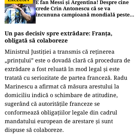
E fan Messi și Argentina! Despre cine
crede Crin Antonescu că se va
încununa campioană mondială peste
câteva zile
Un pas decisiv spre extrădare: Franța,
obligată să colaboreze
Ministrul Justiției a transmis că reținerea
„prințului” este o dovadă clară că procedura de
extrădare a fost reluată în mod legal și este
tratată cu seriozitate de partea franceză. Radu
Marinescu a afirmat că măsura arestului la
domiciliu indică o schimbare de atitudine,
sugerând că autoritățile franceze se
conformează obligațiilor legale din cadrul
mandatului european de arestare și sunt
dispuse să colaboreze.