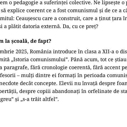
em o pedagogie a suferinței colective. Ne lipsește o
 să explice coerent ce a fost comunismul și de ce a că
 mitul: Ceaușescu care a construit, care a ținut țara î
i a plătit datoria externă. Da, cu ce preț?
m la școală, de fapt?
mbrie 2025, România introduce în clasa a XII-a o dis
mită „Istoria comunismului”. Până acum, tot ce știau 
va paragrafe, fără cronologie coerentă, fără accent pe
fesorii – mulți dintre ei formați în perioada comuni
ecdote decât concepte. Elevii nu învață despre foam
bertății, despre copiii abandonați în orfelinate de st
greu” și „s-a trăit altfel”.