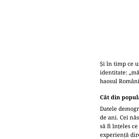
Și în timp ce u
identitate: „m
haosul Românie
Cât din popul
Datele demogr
de ani. Cei năs
să fi înțeles c
experiență dir