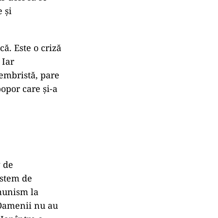
 și
că. Este o criză
 Iar
cembristă, pare
opor care și-a
g de
istem de
munism la
. Oamenii nu au