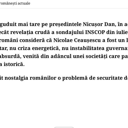
 românești actuale
zguduit mai tare pe președintele Nicușor Dan, în a
cât revelația crudă a sondajului INSCOP din iulie
 români consideră că Nicolae Ceaușescu a fost un 
tar, nu criza energetică, nu instabilitatea guvern
absurdă, venită din adâncul unei societăți care par
 istorică.
it nostalgia românilor o problemă de securitate 
Play