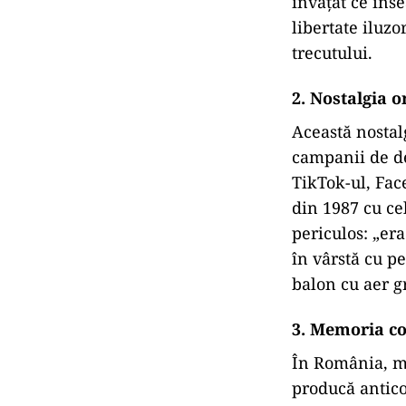
învățat ce înse
libertate iluzo
trecutului.
2.
Nostalgia o
Această nostalg
campanii de de
TikTok-ul, Fac
din 1987 cu cel
periculos: „er
în vârstă cu pe
balon cu aer g
3.
Memoria col
În România, me
producă antico