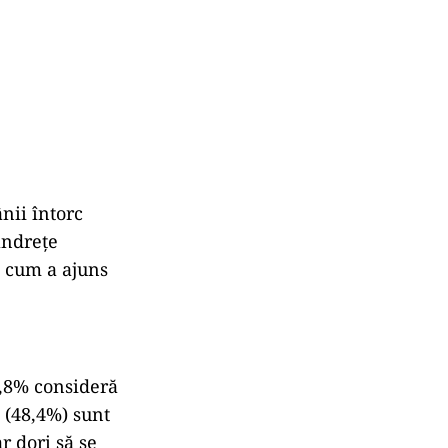
ânii întorc
tandrețe
c: cum a ajuns
5,8% consideră
 (48,4%) sunt
r dori să se