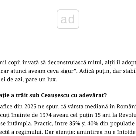
ad
nii copii învață să deconstruiască mitul, alții îl adop
ăcar atunci aveam ceva sigur”. Adică puțin, dar stabil
i de azi, pare un lux.
ație a trăit sub Ceaușescu cu adevărat?
afice din 2025 ne spun că vârsta mediană în Români
cuți înainte de 1974 aveau cel puțin 15 ani la Revolu
e se întâmpla. Practic, între 35% și 40% din populație
ectă a regimului. Dar atenție: amintirea nu e întotd