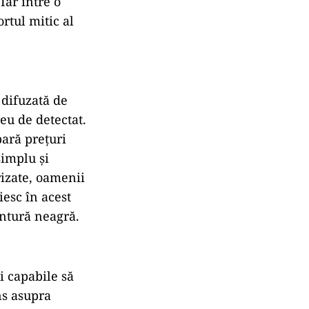
Iar între o
ortul mitic al
 difuzată de
eu de detectat.
pară prețuri
simplu și
rizate, oamenii
iesc în acest
entură neagră.
i capabile să
ns asupra