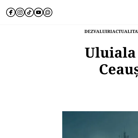
DEZVALUIRI
ACTUALITA
Uluiala
Ceauș