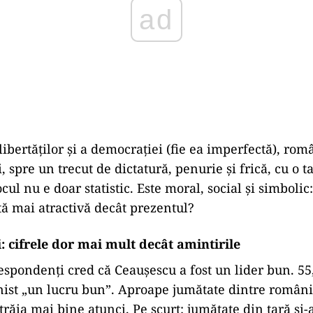
libertăților și a democrației (fie ea imperfectă), rom
, spre un trecut de dictatură, penurie și frică, cu o 
cul nu e doar statistic. Este moral, social și simboli
rtă mai atractivă decât prezentul?
: cifrele dor mai mult decât amintirile
espondenți cred că Ceaușescu a fost un lider bun. 5
st „un lucru bun”. Aproape jumătate dintre români
trăia mai bine atunci. Pe scurt: jumătate din țară și-a