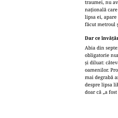
traumei, nu av
națională care
lipsa ei, apare
făcut metroul ș
Dar ce învăță
Abia din septe
obligatorie nu
și diluat: câte
oamenilor. Pro
mai degrabă an
despre lipsa li
doar că „a fost 