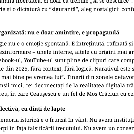
amnă libertatea, ci doar că trebuie „să se descurce”. 
rie și o dictatură cu “siguranță”, aleg nostalgicii conf
rganizată: nu e doar amintire, e propagandă
ie nu e o emoție spontană. E întreținută, rafinată și
zinformare – unele interne, altele cu origini mai gr
ebook-ul, YouTube-ul sunt pline de clipuri care com
e din 2025, fără context, fără logică. Narativul este 
a mai bine pe vremea lui”. Tinerii din zonele defavo
nsii mici, cei deconectați de la realitatea digitală tră
reu, în care Ceaușescu e un fel de Moș Crăciun cu c
ectivă, cu dinți de lapte
moria istorică e o frunză în vânt. Nu avem instituți
rpi în fața falsificării trecutului. Nu avem un conse