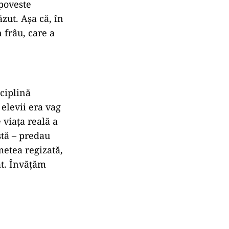
 poveste
zut. Așa că, în
n frâu, care a
ciplină
elevii era vag
 viața reală a
stă – predau
etea regizată,
at. Învățăm