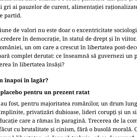
i gri ai pauzelor de curent, alimentației raționalizate
 partid.
une de valori nu este doar o excentricitate sociologi
redere în democrație, în statul de drept și în viitor.
omâniei, un om care a crescut în libertatea post-de
ară complet derutat: ce înseamnă să guvernezi un p
erea în libertatea însăși?
m înapoi în lagăr?
 placebo pentru un prezent ratat
 au fost, pentru majoritatea românilor, un drum lun
mplinite, privatizări dubioase, lideri corupți și un s
ducație care a rămas în paragină. Trecerea de la co
 făcut cu brutalitate și cinism, fără o busolă morală