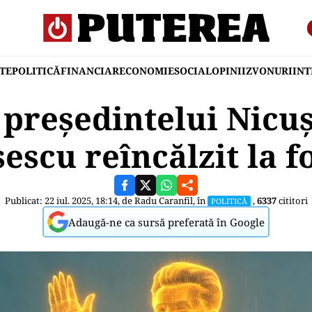
TE
POLITICĂ
FINANCIAR
ECONOMIE
SOCIAL
OPINII
ZVONURI
IN
 președintelui Nicu
escu reîncălzit la f
Publicat: 22 iul. 2025, 18:14, de
Radu Caranfil
, în
,
6337
cititori
POLITICĂ
Adaugă-ne ca sursă preferată în Google