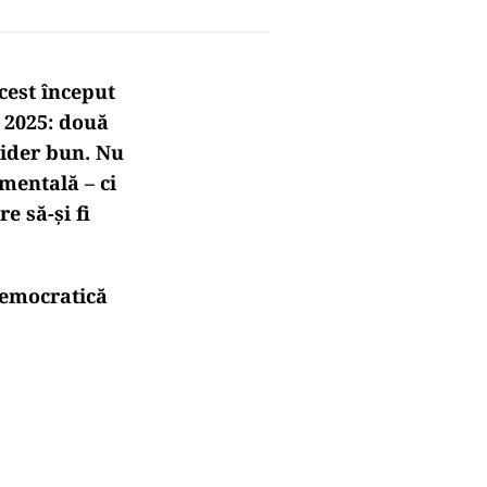
cest început
 2025: două
lider bun. Nu
amentală – ci
e să-și fi
democratică