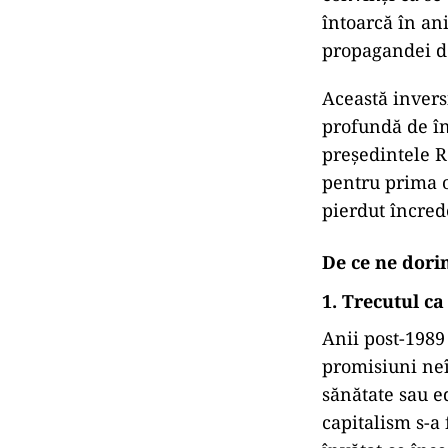
întoarcă în ani
propagandei de
Această inversi
profundă de înc
președintele R
pentru prima o
pierdut încred
De ce ne dori
1.
Trecutul ca
Anii post-1989
promisiuni neî
sănătate sau e
capitalism s-a