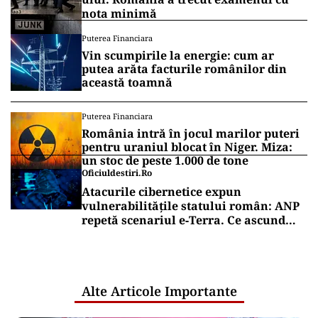
nota minimă
Puterea Financiara
Vin scumpirile la energie: cum ar
putea arăta facturile românilor din
această toamnă
Puterea Financiara
România intră în jocul marilor puteri
pentru uraniul blocat în Niger. Miza:
un stoc de peste 1.000 de tone
Oficiuldestiri.ro
Atacurile cibernetice expun
vulnerabilitățile statului român: ANP
repetă scenariul e‑Terra. Ce ascund
comunicările oficiale și cine răspunde
pentru mentenanța IT a instituțiilor
publice
Alte Articole Importante