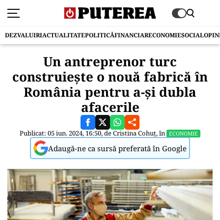
DEZVALUIRI
ACTUALITATE
POLITICĂ
FINANCIAR
ECONOMIE
SOCIAL
OPIN
Un antreprenor turc
construiește o nouă fabrică în
România pentru a-și dubla
afacerile
Publicat: 05 iun. 2024, 16:50, de
Cristina Cohuț
, în
ECONOMIE
Adaugă-ne ca sursă preferată în Google