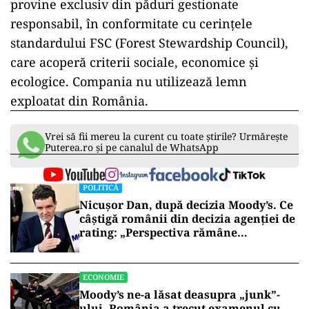
provine exclusiv din păduri gestionate
responsabil, în conformitate cu cerințele
standardului FSC (Forest Stewardship Council),
care acoperă criterii sociale, economice și
ecologice. Compania nu utilizează lemn
exploatat din România.
Vrei să fii mereu la curent cu toate știrile? Urmărește
Puterea.ro și pe canalul de WhatsApp
POLITICĂ
Nicușor Dan, după decizia Moody’s. Ce
câștigă românii din decizia agenției de
rating: „Perspectiva rămâne
rezervată”
ECONOMIE
Moody’s ne-a lăsat deasupra „junk”-
ului. România a trecut examenul cu