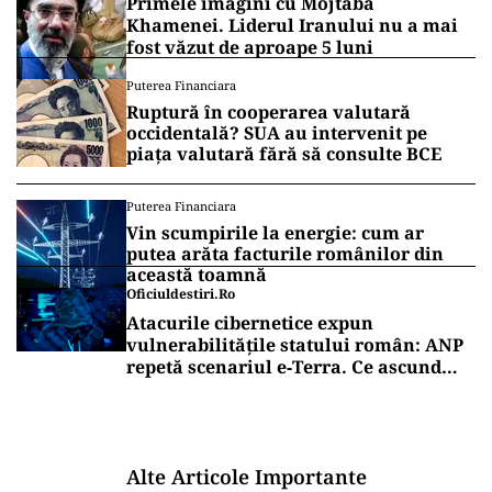
Primele imagini cu Mojtaba
Khamenei. Liderul Iranului nu a mai
fost văzut de aproape 5 luni
Puterea Financiara
Ruptură în cooperarea valutară
occidentală? SUA au intervenit pe
piața valutară fără să consulte BCE
Puterea Financiara
Vin scumpirile la energie: cum ar
putea arăta facturile românilor din
această toamnă
Oficiuldestiri.ro
Atacurile cibernetice expun
vulnerabilitățile statului român: ANP
repetă scenariul e‑Terra. Ce ascund
comunicările oficiale și cine răspunde
pentru mentenanța IT a instituțiilor
publice
Alte Articole Importante