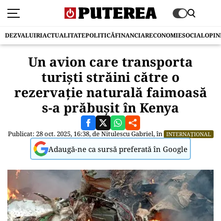
DEZVALUIRI
ACTUALITATE
POLITICĂ
FINANCIAR
ECONOMIE
SOCIAL
OPIN
Un avion care transporta
turiști străini către o
rezervație naturală faimoasă
s-a prăbușit în Kenya
Publicat: 28 oct. 2025, 16:38, de
Nitulescu Gabriel
, în
INTERNAȚIONAL
Adaugă-ne ca sursă preferată în Google