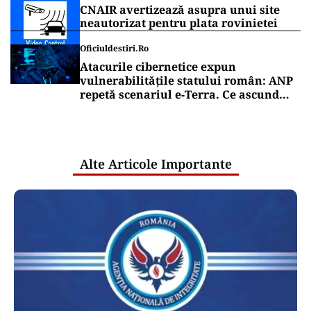
CNAIR avertizează asupra unui site
neautorizat pentru plata rovinietei
Oficiuldestiri.ro
Atacurile cibernetice expun
vulnerabilitățile statului român: ANP
repetă scenariul e‑Terra. Ce ascund
comunicările oficiale și cine răspunde
pentru mentenanța IT a instituțiilor
publice
Alte Articole Importante