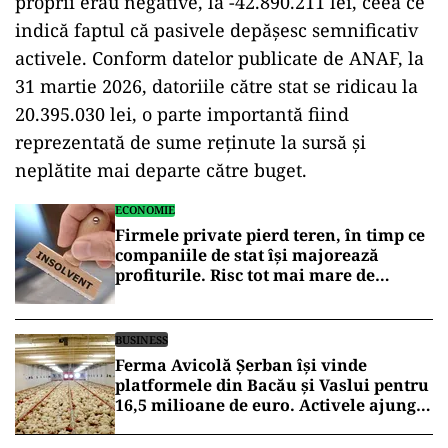
proprii erau negative, la -42.890.211 lei, ceea ce
indică faptul că pasivele depășesc semnificativ
activele. Conform datelor publicate de ANAF, la
31 martie 2026, datoriile către stat se ridicau la
20.395.030 lei, o parte importantă fiind
reprezentată de sume reținute la sursă și
neplătite mai departe către buget.
ECONOMIE
Firmele private pierd teren, în timp ce
companiile de stat își majorează
profiturile. Risc tot mai mare de
insolvență
BUSINESS
Ferma Avicolă Șerban își vinde
platformele din Bacău și Vaslui pentru
16,5 milioane de euro. Activele ajung
la familia Safir