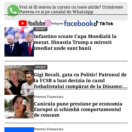
Vrei să fii mereu la curent cu toate știrile? Urmărește
Puterea.ro și pe canalul de WhatsApp
SPORT
Infantino scoate Cupa Mondială la
mezat. Dinastia Trump a mirosit
imediat unde sunt banii
SPORT
Gigi Becali, gata cu Politic! Patronul de
la FCSB a luat decizia în cazul
fotbalistului cumpărat de la Dinamo:
„Fac curățenie! Nu e de echipa asta”
Puterea Financiara
Canicula pune presiune pe economia
Europei și schimbă comportamentul
de consum
Puterea Financiara