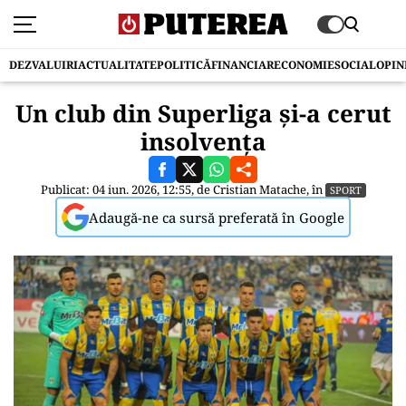
DEZVALUIRI
ACTUALITATE
POLITICĂ
FINANCIAR
ECONOMIE
SOCIAL
OPIN
Un club din Superliga și-a cerut
insolvența
Publicat: 04 iun. 2026, 12:55, de
Cristian Matache
, în
SPORT
Adaugă-ne ca sursă preferată în Google