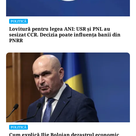
POLITICĂ
Lovitură pentru legea ANI: USR și PNL au
sesizat CCR. Decizia poate influența banii din
PNRR
POLITICĂ
Cum explică Ilie Bolojan dezastrul economic