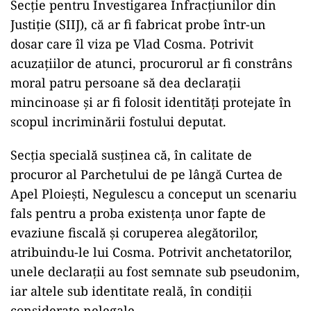
Secție pentru Investigarea Infracțiunilor din
Justiție (SIIJ), că ar fi fabricat probe într-un
dosar care îl viza pe Vlad Cosma. Potrivit
acuzațiilor de atunci, procurorul ar fi constrâns
moral patru persoane să dea declarații
mincinoase și ar fi folosit identități protejate în
scopul incriminării fostului deputat.
Secția specială susținea că, în calitate de
procuror al Parchetului de pe lângă Curtea de
Apel Ploiești, Negulescu a conceput un scenariu
fals pentru a proba existența unor fapte de
evaziune fiscală și coruperea alegătorilor,
atribuindu-le lui Cosma. Potrivit anchetatorilor,
unele declarații au fost semnate sub pseudonim,
iar altele sub identitate reală, în condiții
considerate nelegale.