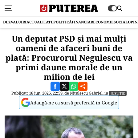
DEZVALUIRI
ACTUALITATE
POLITICĂ
FINANCIAR
ECONOMIE
SOCIAL
OPIN
Un deputat PSD și mai mulți
oameni de afaceri buni de
plată: Procurorul Negulescu va
primi daune morale de un
milion de lei
Publicat: 18 iun. 2025, 22:59, de
Nitulescu Gabriel
, în
JUSTITIE
Adaugă-ne ca sursă preferată în Google