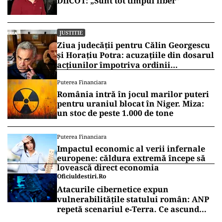
DIICOT: „Sunt tot timpul liber”
JUSTITIE
Ziua judecății pentru Călin Georgescu
și Horațiu Potra: acuzațiile din dosarul
acțiunilor împotriva ordinii
constituționale, pe masa judecătorilor
Puterea Financiara
de la Înalta Curte
România intră în jocul marilor puteri
pentru uraniul blocat în Niger. Miza:
un stoc de peste 1.000 de tone
Puterea Financiara
Impactul economic al verii infernale
europene: căldura extremă începe să
lovească direct economia
Oficiuldestiri.ro
Atacurile cibernetice expun
vulnerabilitățile statului român: ANP
repetă scenariul e‑Terra. Ce ascund
comunicările oficiale și cine răspunde