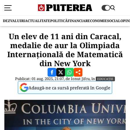
DEZVALUIRI
ACTUALITATE
POLITICĂ
FINANCIAR
ECONOMIE
SOCIAL
OPIN
Un elev de 11 ani din Caracal,
medalie de aur la Olimpiada
Internațională de Matematică
din New York
Publicat: 01 aug. 2025, 21:07, de
Ionut Jifcu
, în
EDUCAȚIE
Adaugă-ne ca sursă preferată în Google