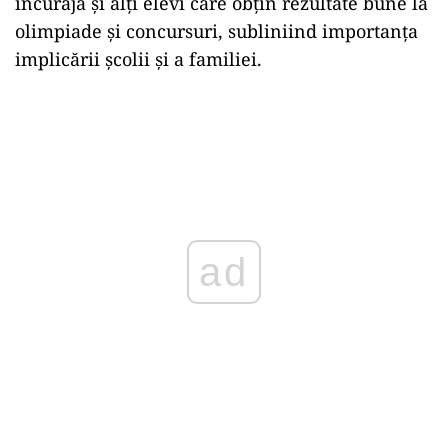
încuraja și alți elevi care obțin rezultate bune la
olimpiade și concursuri, subliniind importanța
implicării școlii și a familiei.
ad