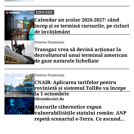
EDUCAȚIE
Calendar an școlar 2026-2027: când
încep și se termină cursurile, pe cicluri
de învățământ
Puterea Financiara
Transgaz vrea să devină acționar la
dezvoltatorul unui terminal american
de gaze naturale lichefiate
Puterea Financiara
CNAIR: Aplicarea tarifelor pentru
rovinietă și sistemul TollRo va începe
la 1 octombrie
Oficiuldestiri.ro
Atacurile cibernetice expun
vulnerabilitățile statului român: ANP
repetă scenariul e‑Terra. Ce ascund
comunicările oficiale și cine răspunde
pentru mentenanța IT a instituțiilor