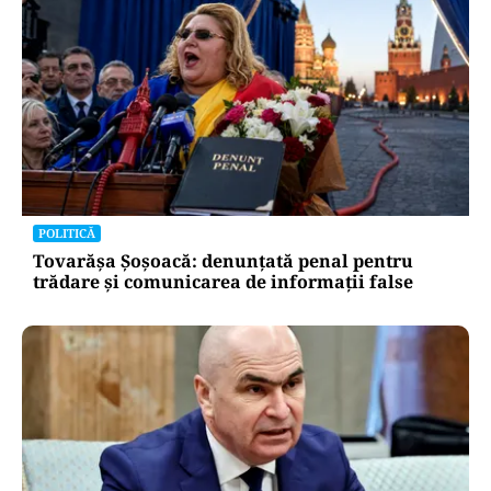
POLITICĂ
Tovarășa Șoșoacă: denunțată penal pentru
trădare și comunicarea de informații false