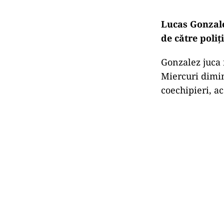
Lucas Gonzale
de către poliț
Gonzalez juca 
Miercuri dimin
coechipieri, ac