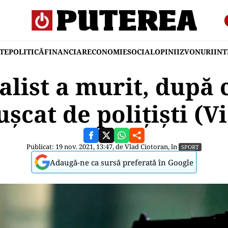
TE
POLITICĂ
FINANCIAR
ECONOMIE
SOCIAL
OPINII
ZVONURI
IN
alist a murit, după c
șcat de polițiști (V
Publicat: 19 nov. 2021, 13:47, de
Vlad Ciotoran
, în
SPORT
Adaugă-ne ca sursă preferată în Google