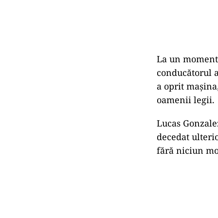
La un moment d
conducătorul a
a oprit mașina
oamenii legii.
Lucas Gonzalez 
decedat ulterio
fără niciun mot