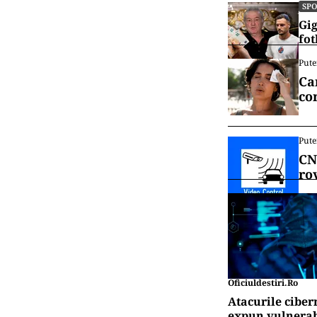
SP
Gig
fot
Pute
Ca
co
Pute
CN
ro
Oficiuldestiri.ro
Atacurile ciber
expun vulnerabi