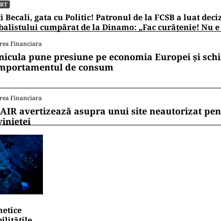
ORT
i Becali, gata cu Politic! Patronul de la FCSB a luat deci
balistului cumpărat de la Dinamo: „Fac curățenie! Nu e
rea Financiara
nicula pune presiune pe economia Europei și sc
mportamentul de consum
rea Financiara
AIR avertizează asupra unui site neautorizat pen
vinietei
netice
litățile