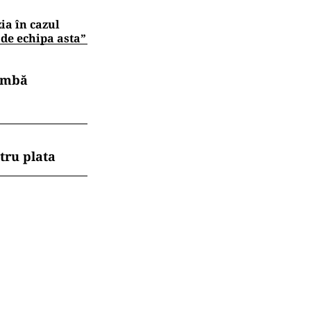
zia în cazul
 de echipa asta”
himbă
tru plata