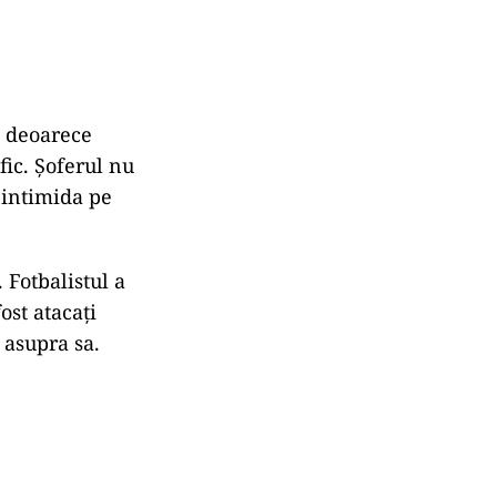
, deoarece
fic. Șoferul nu
 intimida pe
 Fotbalistul a
ost atacați
ă asupra sa.