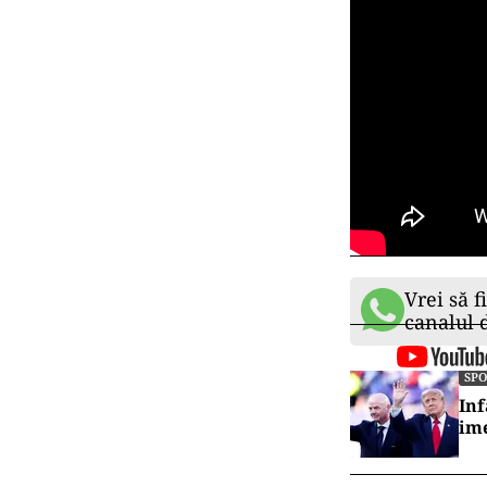
Vrei să f
canalul
SP
Inf
ime