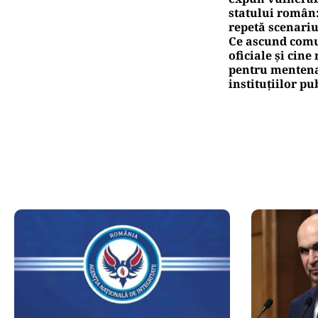
statului român
repetă scenariu
Ce ascund comu
oficiale și cin
pentru mentena
instituțiilor pu