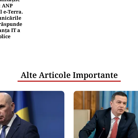
: ANP
l e‑Terra.
nicările
e răspunde
nța IT a
blice
Alte Articole Importante