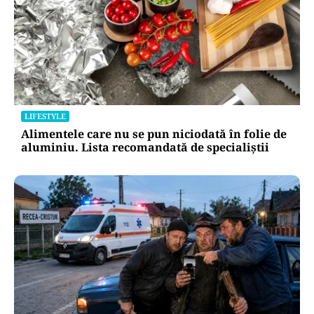
ENERGIE
În România, încă mai sunt case în care lumina
a venit după o viață întreagă. AEI a aprins
primul bec. Maria: „Am trăit la lumina lămpii”