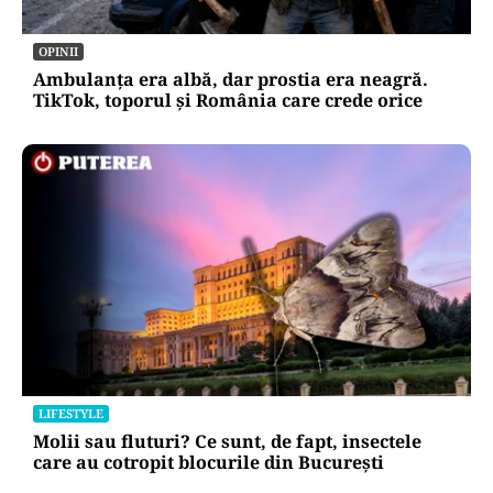
LIFESTYLE
Alimentele care nu se pun niciodată în folie de
aluminiu. Lista recomandată de specialiștii
OPINII
Ambulanța era albă, dar prostia era neagră.
TikTok, toporul și România care crede orice