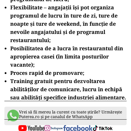
McDonald’s nu oferă doar salarii competitive, ci
și un set generos de beneficii care să motiveze
angajații și să le asigure un mediu de lucru
plăcut. Printre acestea se numără:
Abonament medical și acces la
telemedicină;
21 de zile de concediu de odihnă si zile
libere pentru evenimentele speciale;
50% reducere la diverse produse în timpul
programului de lucru;
Flexibilitate – angajații își pot organiza
programul de lucru în ture de zi, ture de
noapte și ture de weekend, în funcție de
nevoile angajatului și de programul
restaurantului;