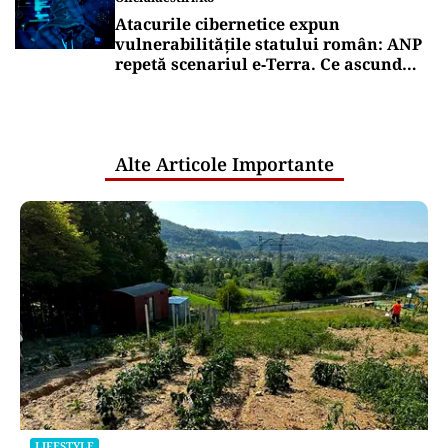
Dileme de curte: la câți metri de gardul
vecinului poți planta pomi
Puterea Financiara
Ce înseamnă pentru viața de zi cu zi a
românilor ratingul „Baa3 cu
perspectivă negativă” acordat de
agențiile financiare
Puterea Financiara
Ruptură în cooperarea valutară
occidentală? SUA au intervenit pe
piața valutară fără să consulte BCE
Oficiuldestiri.ro
Atacurile cibernetice expun
vulnerabilitățile statului român: ANP
repetă scenariul e‑Terra. Ce ascund
comunicările oficiale și cine răspunde
pentru mentenanța IT a instituțiilor
publice