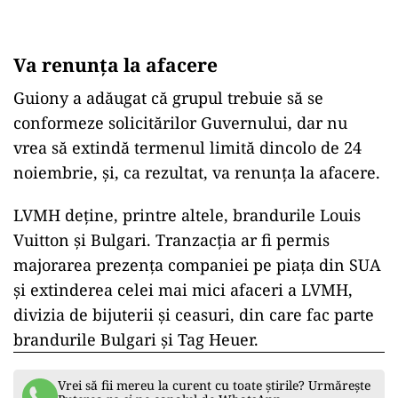
Va renunţa la afacere
Guiony a adăugat că grupul trebuie să se
conformeze solicitărilor Guvernului, dar nu
vrea să extindă termenul limită dincolo de 24
noiembrie, şi, ca rezultat, va renunţa la afacere.
LVMH deţine, printre altele, brandurile Louis
Vuitton şi Bulgari. Tranzacţia ar fi permis
majorarea prezenţa companiei pe piaţa din SUA
şi extinderea celei mai mici afaceri a LVMH,
divizia de bijuterii şi ceasuri, din care fac parte
brandurile Bulgari şi Tag Heuer.
Vrei să fii mereu la curent cu toate știrile? Urmărește