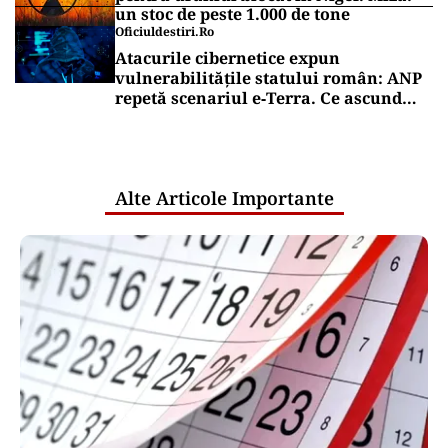
un stoc de peste 1.000 de tone
Oficiuldestiri.ro
Atacurile cibernetice expun
vulnerabilitățile statului român: ANP
repetă scenariul e‑Terra. Ce ascund
comunicările oficiale și cine răspunde
pentru mentenanța IT a instituțiilor
publice
Alte Articole Importante