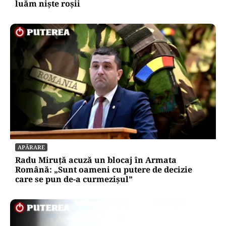
luăm niște roșii
APĂRARE
Radu Miruță acuză un blocaj în Armata
Română: „Sunt oameni cu putere de decizie
care se pun de-a curmezișul”