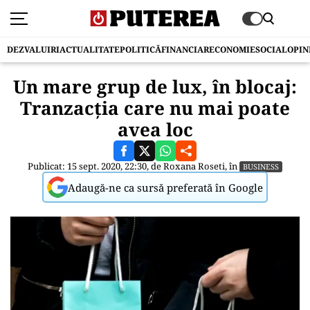
DEZVALUIRI
ACTUALITATE
POLITICĂ
FINANCIAR
ECONOMIE
SOCIAL
OPIN
Un mare grup de lux, în blocaj:
Tranzacția care nu mai poate
avea loc
Publicat: 15 sept. 2020, 22:30, de
Roxana Roseti
, în
BUSINESS
Adaugă-ne ca sursă preferată în Google