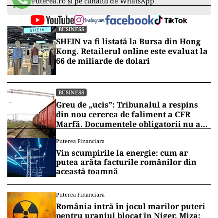
Puterea.ro și pe canalul de WhatsApp
BUSINESS
SHEIN va fi listată la Bursa din Hong
Kong. Retailerul online este evaluat la
66 de miliarde de dolari
BUSINESS
Greu de „ucis”: Tribunalul a respins
din nou cererea de faliment a CFR
Marfă. Documentele obligatorii nu au
fost depuse
Puterea Financiara
Vin scumpirile la energie: cum ar
putea arăta facturile românilor din
această toamnă
Puterea Financiara
România intră în jocul marilor puteri
pentru uraniul blocat în Niger. Miza: