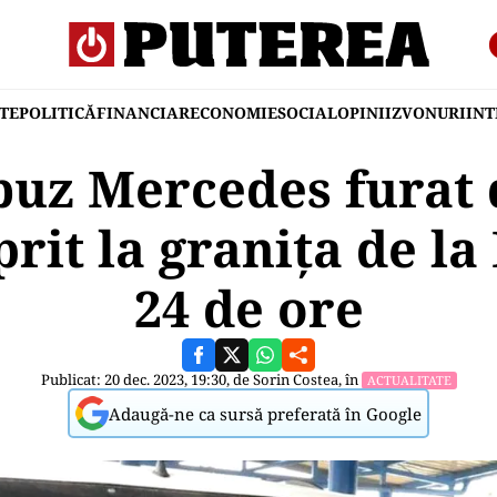
TE
POLITICĂ
FINANCIAR
ECONOMIE
SOCIAL
OPINII
ZVONURI
IN
uz Mercedes furat
oprit la granița de l
24 de ore
Publicat: 20 dec. 2023, 19:30, de
Sorin Costea
, în
ACTUALITATE
Adaugă-ne ca sursă preferată în Google