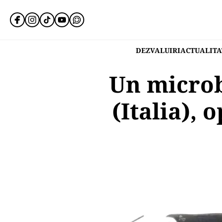
DEZVALUIRI
ACTUALITA
Un microb
(Italia), 