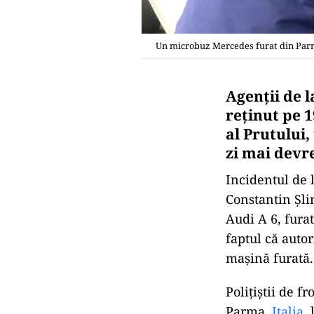
Un microbuz Mercedes furat din Parma 
Agenții de 
reținut pe 
al Prutului
zi mai devr
Incidentul de 
Constantin Șli
Audi A 6, fura
faptul că autor
mașină furată.
Polițiștii de 
Parma,
Italia
,