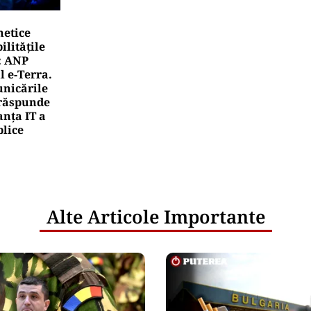
netice
litățile
: ANP
l e‑Terra.
nicările
e răspunde
nța IT a
blice
Alte Articole Importante