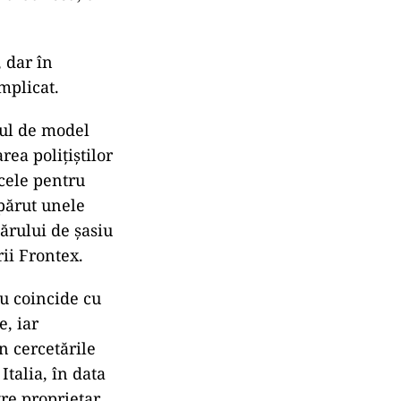
 dar în
mplicat.
zul de model
ea polițiștilor
 cele pentru
apărut unele
ărului de șasiu
rii Frontex.
nu coincide cu
e, iar
n cercetările
Italia, în data
re proprietar