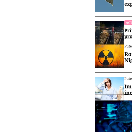
exp
ACT
Pri
pro
Pute
Ro
Ni
Pute
Im
în