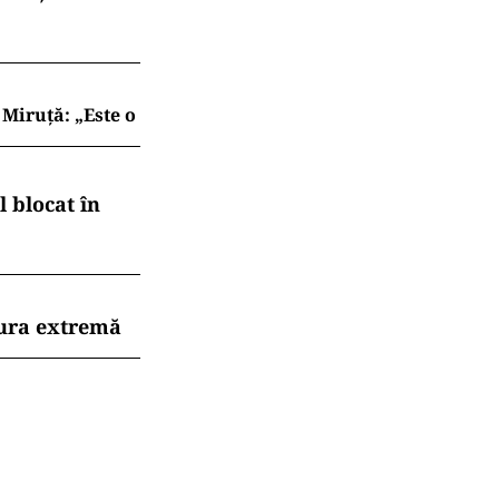
Miruță: „Este o
 blocat în
dura extremă