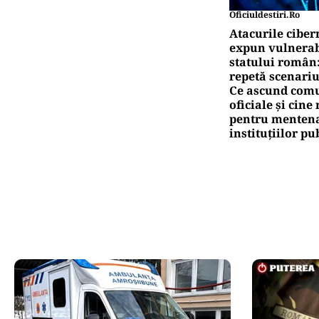
Oficiuldestiri.ro
Atacurile ciber
expun vulnerabi
statului român
repetă scenariu
Ce ascund comu
oficiale și cin
pentru mentena
instituțiilor pu