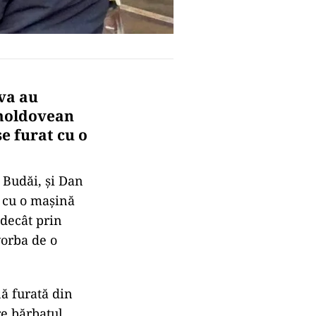
ova au
 moldovean
e furat cu o
 Budăi, și Dan
a cu o mașină
 decât prin
vorba de o
nă furată din
re bărbatul