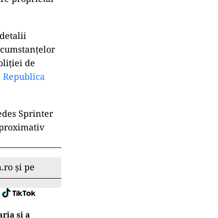
detalii
rcumstanțelor
liției de
n Republica
edes Sprinter
aproximativ
.ro și pe
ria şi a