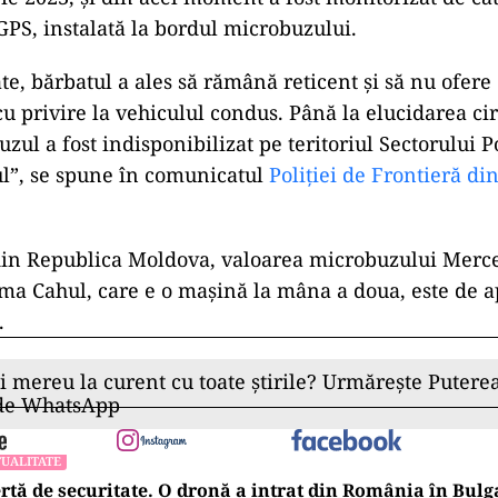
 GPS, instalată la bordul microbuzului.
te, bărbatul a ales să rămână reticent și să nu ofere 
u privire la vehiculul condus. Până la elucidarea ci
zul a fost indisponibilizat pe teritoriul Sectorului Po
l”, se spune în comunicatul
Poliției de Frontieră di
din Republica Moldova, valoarea microbuzului Merc
ama Cahul, care e o mașină la mâna a doua, este de 
.
ii mereu la curent cu toate știrile? Urmărește Puterea
 de WhatsApp
UALITATE
rtă de securitate. O dronă a intrat din România în Bulga