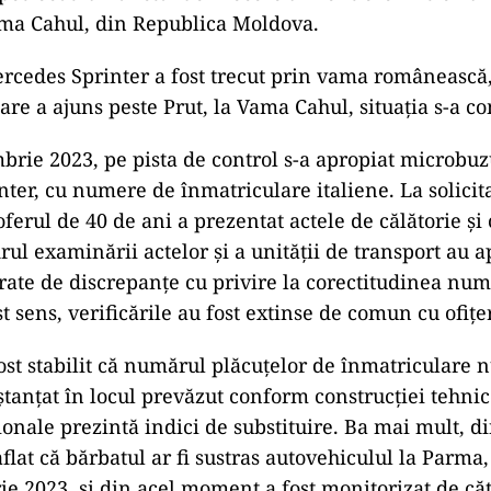
ma Cahul, din Republica Moldova.
cedes Sprinter a fost trecut prin vama românească,
re a ajuns peste Prut, la Vama Cahul, situația s-a co
mbrie 2023, pe pista de control s-a apropiat microbu
ter, cu numere de înmatriculare italiene. La solicitar
oferul de 40 de ani a prezentat actele de călătorie și
rul examinării actelor și a unității de transport au 
rate de discrepanțe cu privire la corectitudinea num
st sens, verificările au fost extinse de comun cu ofițe
ost stabilit că numărul plăcuțelor de înmatriculare 
 ștanțat în locul prevăzut conform construcției tehnic
ionale prezintă indici de substituire. Ba mai mult, di
aflat că bărbatul ar fi sustras autovehiculul la Parma, 
e 2023, și din acel moment a fost monitorizat de căt