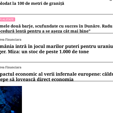
lodat la 100 de metri de graniţă
UALITATE
mele două barje, scufundate cu succes în Dunăre. Radu 
cedură lentă pentru a se așeza cât mai bine”
rea Financiara
mânia intră în jocul marilor puteri pentru uraniul
ger. Miza: un stoc de peste 1.000 de tone
rea Financiara
pactul economic al verii infernale europene: căl
cepe să lovească direct economia