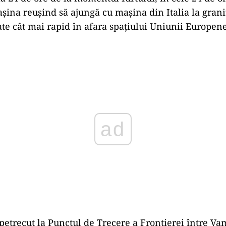
așina reușind să ajungă cu mașina din Italia la graniț
ate cât mai rapid în afara spațiului Uniunii Europene
Play
 petrecut la Punctul de Trecere a Frontierei între V