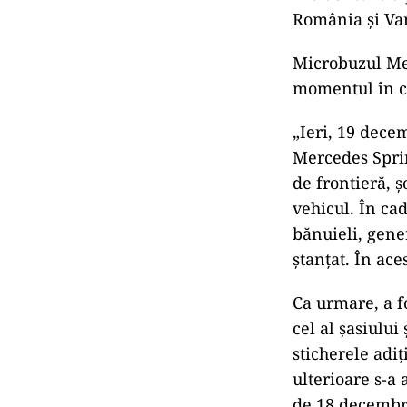
România și Va
Microbuzul Mer
momentul în ca
„Ieri, 19 dece
Mercedes Sprin
de frontieră, ș
vehicul. În cad
bănuieli, gene
ștanțat. În ace
Ca urmare, a f
cel al șasiului
sticherele adiț
ulterioare s-a 
de 18 decembri