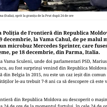
(Italia), oprit la granița de la Prut după 24 de ore
la Poliția de Frontieră din Republica Mold
19 decembrie, la Vama Cahul, de pe malul
, un microbuz Mercedes Sprinter, care fuses
eme, pe 18 decembrie, din Parma, Italia.
la Vama Sculeni, unde doi parlamentari PSD, Marius
ncu, au fost surprinși venind din Republica Moldov
tă din Belgia în 2015, nu este un caz ieșit din comun
ităților le-au trebuit 7-8 ani ca să descopere că este 
frontieră din Republica Moldova au descoperit o mași
 la 24 de ore de la momentul furtului, în cele 24 de o