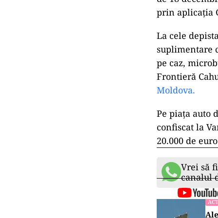
prin aplicația
La cele depista
suplimentare c
pe caz, microbu
Frontieră Cahu
Moldova.
Pe piața auto 
confiscat la V
20.000 de euro
Vrei să f
canalul
ACT
Ale