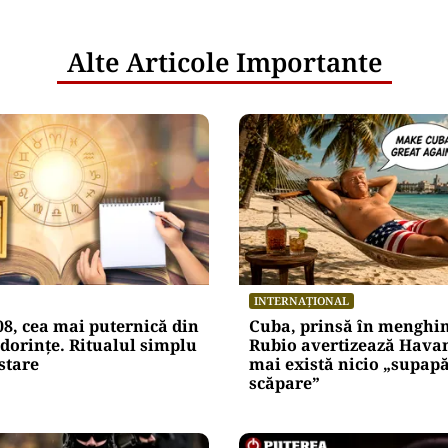
Alte Articole Importante
INTERNAȚIONAL
08, cea mai puternică din
Cuba, prinsă în menghi
dorințe. Ritualul simplu
Rubio avertizează Hava
stare
mai există nicio „supap
scăpare”