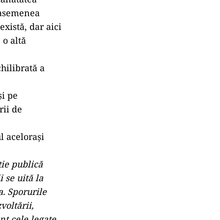
o asemenea
xistă, dar aici
 o altă
chilibrată a
şi pe
rii de
l acelorași
ţie publică
 se uită la
a. Sporurile
oltării,
nt cele legate