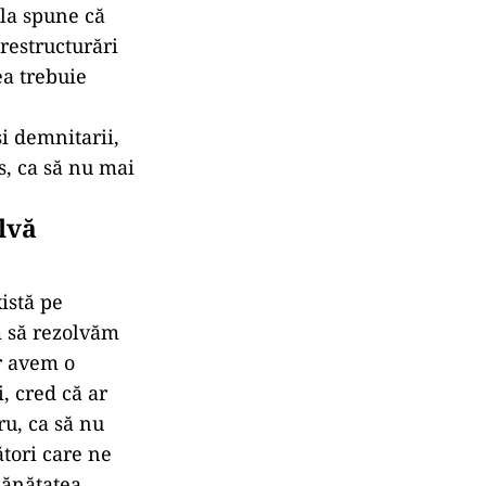
ila spune că
 restructurări
ea trebuie
şi demnitarii,
s, ca să nu mai
lvă
istă pe
ăm să rezolvăm
r avem o
, cred că ar
ru, ca să nu
tori care ne
sănătatea