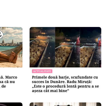
ACTUALITATE
nă. Marco
Primele două barje, scufundate cu
na că nu
succes în Dunăre. Radu Miruță:
ă de
„Este o procedură lentă pentru a se
așeza cât mai bine”