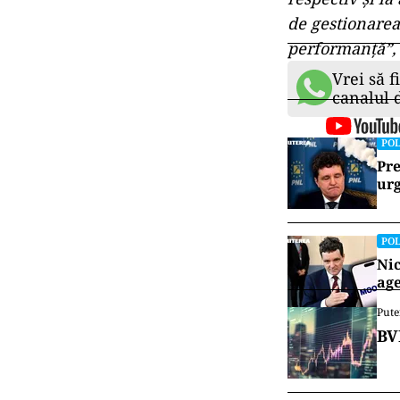
de gestionarea
performanţă”, 
Vrei să f
canalul
POL
Pre
urg
POL
Nic
age
Pute
BV