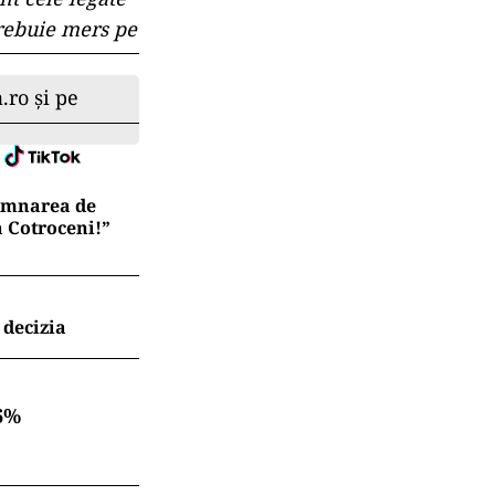
trebuie mers pe
.ro și pe
semnarea de
a Cotroceni!”
 decizia
6%