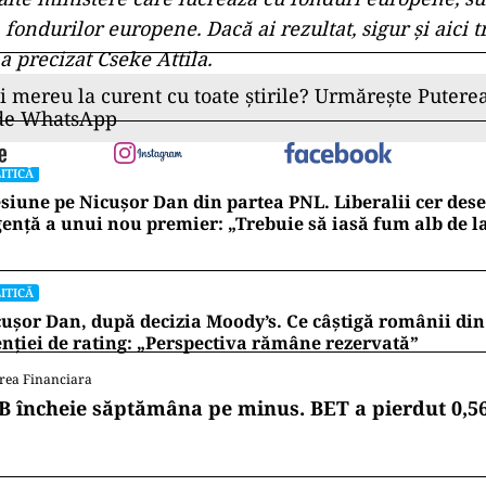
 fondurilor europene. Dacă ai rezultat, sigur şi aici 
a precizat Cseke Attila.
ii mereu la curent cu toate știrile? Urmărește Puterea
 de WhatsApp
ITICĂ
siune pe Nicușor Dan din partea PNL. Liberalii cer de
ență a unui nou premier: „Trebuie să iasă fum alb de l
ITICĂ
ușor Dan, după decizia Moody’s. Ce câștigă românii din
nției de rating: „Perspectiva rămâne rezervată”
rea Financiara
B încheie săptămâna pe minus. BET a pierdut 0,5