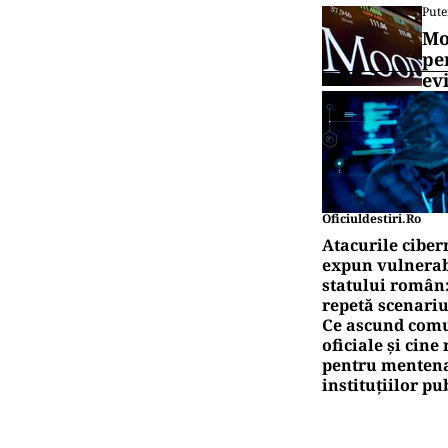
Pute
Mo
pe
ev
Oficiuldestiri.ro
Atacurile ciber
expun vulnerabi
statului român
repetă scenariu
Ce ascund comu
oficiale și cin
pentru mentena
instituțiilor pu