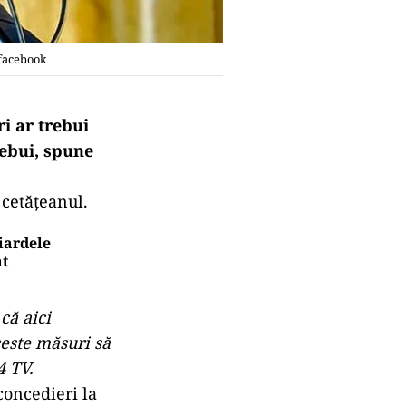
 facebook
i ar trebui
rebui, spune
 cetăţeanul.
iardele
at
că aici
ceste măsuri să
4 TV.
concedieri la