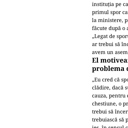
instituția pe c
primul spor car
la ministere, p
făcute după o 
„Legat de sporu
ar trebui să î
avem un aseme
El motivea
problema d
„Eu cred că sp
clădire, dacă 
cauza, pentru 
chestiune, o p
trebui să încer
trebuiască să 
ies, în sensul