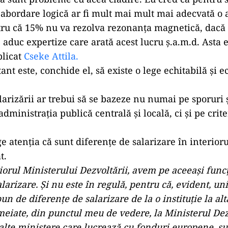
şi abordare logică ar fi mult mai mult mai adecvată 
ru că 15% nu va rezolva rezonanţa magnetică, dacă e
aduc expertize care arată acest lucru ş.a.m.d. Asta e
plicat
Cseke Attila.
nt este, conchide el, să existe o lege echitabilă și e
larizării ar trebui să se bazeze nu numai pe sporuri 
administraţia publică centrală şi locală, ci și pe crite
e atenția că sunt diferenţe de salarizare în interioru
t.
riorul Ministerului Dezvoltării, avem pe aceeaşi func
larizare. Şi nu este în regulă, pentru că, evident, unii
pun de diferenţe de salarizare de la o instituţie la alt
meiate, din punctul meu de vedere, la Ministerul Dezv
 alte ministere care lucrează cu fonduri europene, su