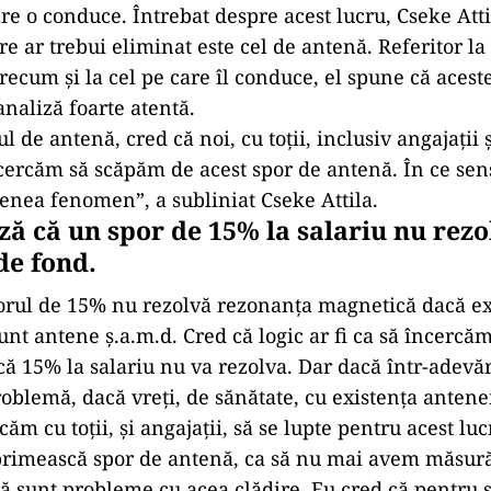
are o conduce. Întrebat despre acest lucru, Cseke Att
e ar trebui eliminat este cel de antenă. Referitor la
recum și la cel pe care îl conduce, el spune că acest
analiză foarte atentă.
l de antenă, cred că noi, cu toţii, inclusiv angajaţii 
ncercăm să scăpăm de acest spor de antenă. În ce sen
nea fenomen”, a subliniat Cseke Attila.
ză că un spor de 15% la salariu nu rezo
e fond.
orul de 15% nu rezolvă rezonanţa magnetică dacă ex
sunt antene ş.a.m.d. Cred că logic ar fi ca să încerc
că 15% la salariu nu va rezolva. Dar dacă într-adevă
roblemă, dacă vreţi, de sănătate, cu existenţa antenei
căm cu toţii, şi angajaţii, să se lupte pentru acest luc
primească spor de antenă, ca să nu mai avem măsură
 că sunt probleme cu acea clădire. Eu cred că pentru 