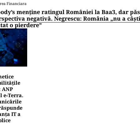
rea Financiara
ody’s menține ratingul României la Baa3, dar pă
rspectiva negativă. Negrescu: România „nu a câști
itat o pierdere”
netice
litățile
: ANP
l e‑Terra.
nicările
e răspunde
nța IT a
blice