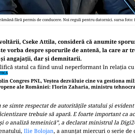
rămână fără permis de conducere. Noi reguli pentru datornici. sursa foto:
oltării, Cseke Attila, consideră că anumite sporur
ste vorba despre sporurile de antenă, la care ar t
 și angajații, dar și demnitarii.
lifică statul ca fiind unul neperformant în relaţia cu
TICĂ
plin Congres PNL, Veștea dezvăluie cine va gestiona mil
opene ale României: Florin Zaharia, ministru tehnocr
se simte respectat de autorităţile statului şi evident 
icientizare trebuie să apară. E foarte important ca a
i o analiză temeinică”, a declarat ministrul la Digi2
enatului,
Ilie Bolojan
, a anunțat miercuri o serie de 