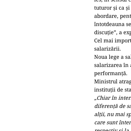
tuturor şi ca 
abordare, pent
întotdeauna se 
discuţie”, a ex
Cel mai importa
salarizării.
Noua lege a sa
salarizarea în 
performanţă.
Ministrul atrag
instituții de sta
„Chiar în inte
diferenţă de sa
alţii, nu mai s
care sunt înte
respectiv şi la