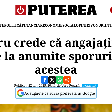
TE
POLITICĂ
FINANCIAR
ECONOMIE
SOCIAL
OPINII
ZVONURI
IN
u crede că angajați
 la anumite sporuri
acestea
Publicat: 22 ian. 2025, 20:44, de
Vera Popa
, în
POLITICĂ
Adaugă-ne ca sursă preferată în Google