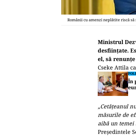
Românii cu amenzi neplătite riscă să 
Ministrul Dezv
desființate. E
el, să renunțe
Cseke Attila ca
POLI
În 
eur
„Cetăţeanul nu 
măsurile de ef
aibă un temei ş
Președintele S