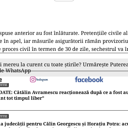
ispuse anterior au fost
înl
ăturate. Pretențiile civile
te
în apel, iar m
ăsurile asigurătorii răm
ân provizoriu
 proces civil
în termen de 30 de zile, sechestrul va î
ii mereu la curent cu toate știrile? Urmărește Puterea
 de WhatsApp
TITIE
ATE: Cătălin Avramescu reacționează după ce a fost au
nt tot timpul liber”
TITIE
a judecății pentru Călin Georgescu și Horațiu Potra: ac