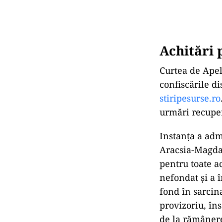
Achitări 
Curtea de Ape
confiscările di
stiripesurse.ro
urmări recuper
Instanța a adm
Aracsia-Magda
pentru toate a
nefondat și a
î
fond
în sarci
provizoriu, îns
de la r
ăm
ânere