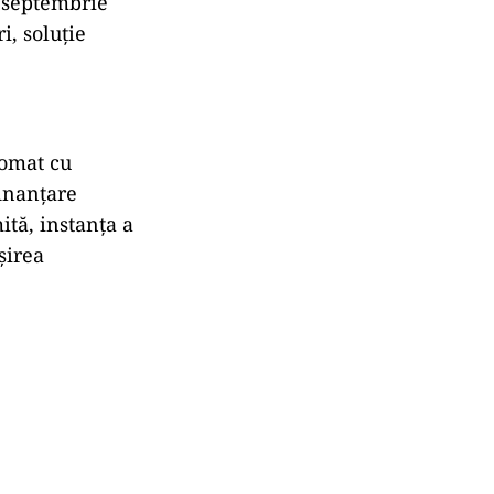
 septembrie
i, soluție
tomat cu
finanțare
mită, instanța a
șirea