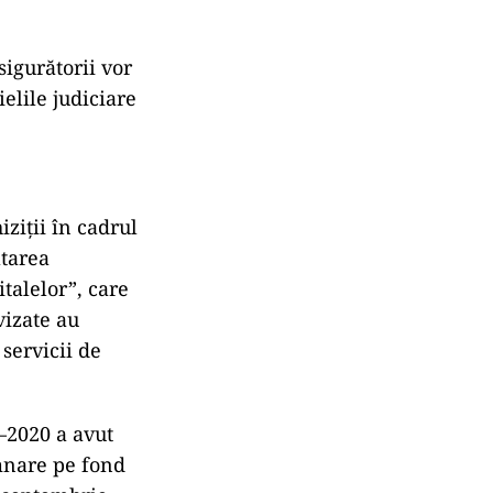
sigurătorii vor
ielile judiciare
izi
ții
în cadrul
ltarea
talelor”, care
vizate au
 servicii de
–2020 a avut
mnare pe fond