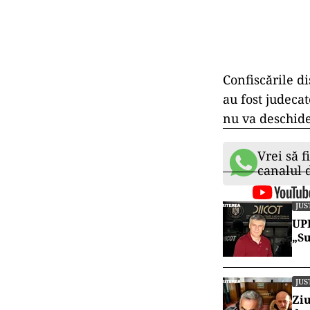
Confiscările d
au fost judeca
nu va deschide
Vrei să f
canalul
JUS
UPD
„Su
JUS
Ziu