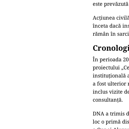
este prev
ăzută
Acțiunea civil
înceta dac
ă in
răm
ân în sarci
Cronologi
În perioada 2
proiectului
„Ce
instituțională
a fost ulterio
inclus vizite 
consultanță.
DNA a trimis 
loc o prim
ă di