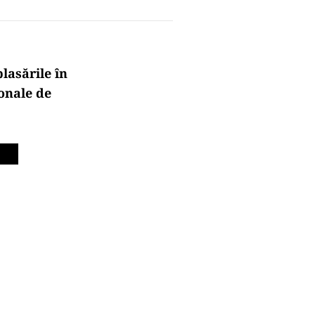
plasările
în
ionale de