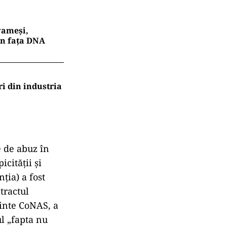
 vameși,
în fața DNA
ri din industria
e de abuz
în
picit
ății și
ția) a fost
ntractul
dinte CoNAS, a
ul
„fapta nu