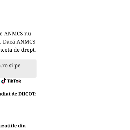
 ale ANMCS nu
. Dac
ă ANMCS
nceta de drept.
.ro și pe
diat de DIICOT:
uzațiile din