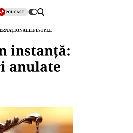
PODCAST
TERNAȚIONAL
LIFESTYLE
n instanţă:
ri anulate