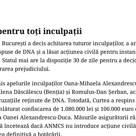
pentru toți inculpații
l Bucure
ști a decis achitarea tuturor inculpaților, a a
spuse de DNA și a lăsat acțiunea civilă pentru instanț
. Statul mai are la dispoziție 30 de zile pentru a dec
area prejudiciului.
is apelurile inculpaților Oana-Mihaela Alexandresc
lena Dăscălescu (Benția) și Romulus-Dan Șerban, ac
cuza
țiile reținute de DNA. Totodată, Curtea a respin
nl
ăturat confiscarea de 1.080.000 lei și 100.000 euro
na Oanei Alexandrescu-Duca. M
ăsurile asigurătorii r
ă
înceteaz
ă dacă ANMCS nu introduce acțiune civil
a definitiv
ă a hotăr
ârii.