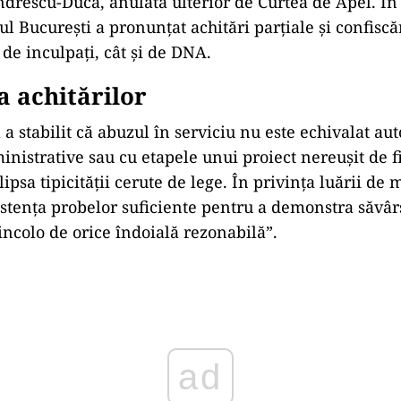
drescu-Duca, anulată ulterior de Curtea de Apel.
În
lul Bucure
ști a pronunțat achitări parțiale și confiscăr
 de inculpa
ți, c
ât
și de DNA.
 achitărilor
 a stabilit că abuzul
în serviciu nu este echivalat au
inistrative sau cu etapele unui proiect nereu
șit de 
lipsa tipicit
ății cerute de lege.
În privin
ța luării de 
istența probelor suficiente pentru a demonstra săv
âr
incolo de orice
îndoial
ă rezonabilă”.
ad