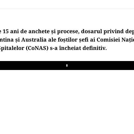
15 ani de anchete și procese, dosarul privind de
entina
și Australia ale foștilor șefi ai Comisiei Naț
Spitalelor (CoNAS) s-a
încheiat definitiv.
Play