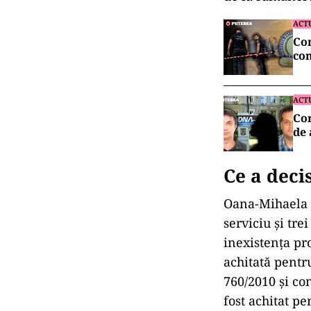
ACT
Con
con
ACT
Cor
de
Ce a deci
Oana-Mihaela 
serviciu
și tre
inexistența pr
achitată pent
760/2010 și co
fost achitat p