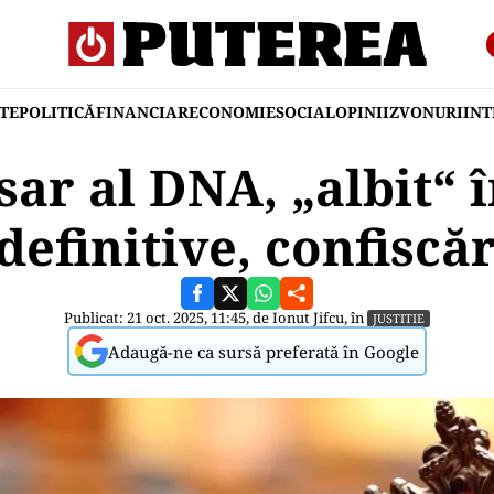
TE
POLITICĂ
FINANCIAR
ECONOMIE
SOCIAL
OPINII
ZVONURI
IN
ar al DNA, „albit“ î
definitive, confiscă
Publicat: 21 oct. 2025, 11:45, de
Ionut Jifcu
, în
JUSTITIE
Adaugă-ne ca sursă preferată în Google