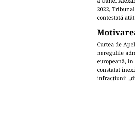
a Oanei Alexan
2022, Tribuna
contestată at
ât
Motivarea
Curtea de Apel
neregulile adm
europeană,
în 
constatat inex
infracțiunii
„d