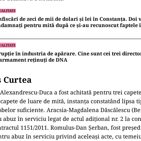
UALITATE
fiscări de zeci de mii de dolari și lei în Constanța. Doi
damnați pentru mită după ce și-au recunoscut faptele 
UALITATE
upție în industria de apărare. Cine sunt cei trei directo
 armament reținuți de DNA
s Curtea
Alexandrescu-Duca a fost achitat
ă pentru trei capet
i capete de luare de mită, instanța constat
ând lipsa ti
obelor suficiente. Aracsia-Magdalena Dăscălescu (Ben
ru abuz
în serviciu legat de actul adi
țional nr. 2 la co
ntractul 1151/2011. Romulus-Dan Șerban, fost preșe
entru abuz
în serviciu privind acelea
și acte, cu temei