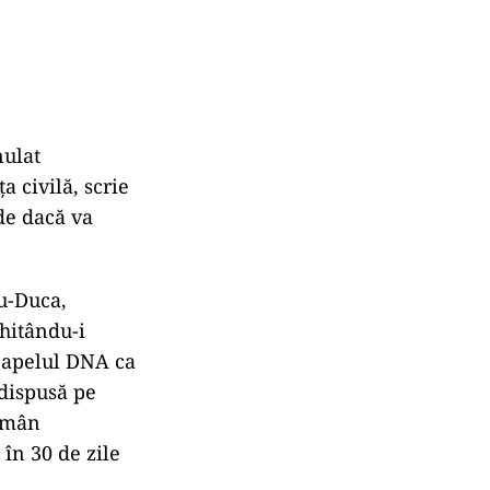
nulat
a civilă, scrie
ide dacă va
u-Duca,
hit
ându-i
s apelul DNA ca
 dispusă pe
ăm
ân
ă
în 30 de zile