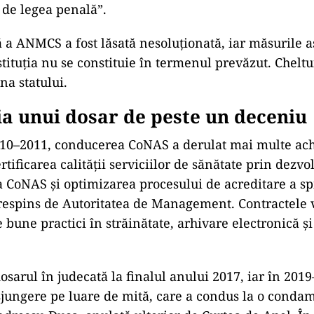
 de legea penală”.
ă a ANMCS a fost lăsată nesoluționată, iar măsurile a
stituția nu se constituie
în termenul prev
ăzut. Cheltu
na statului.
a unui dosar de peste un deceniu
010
–2011, conducerea CoNAS a derulat mai multe ach
rtificarea calit
ății serviciilor de sănătate prin dezvo
 a CoNAS și optimizarea procesului de acreditare a spi
r respins de Autoritatea de Management. Contractele 
de bune practici
în str
ăinătate, arhivare electronică și
dosarul
în judecat
ă la finalul anului 2017, iar
în 2019
sjungere pe luare de mită, care a condus la o conda