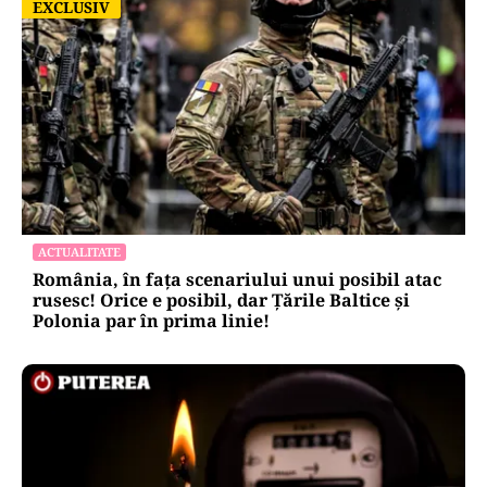
EXCLUSIV
EXCLUSIV
ACTUALITATE
România, în fața scenariului unui posibil atac
rusesc! Orice e posibil, dar Țările Baltice și
Polonia par în prima linie!