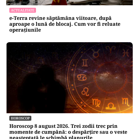
ACTUALITATE
e-Terra revine săptămâna viitoare, după
aproape o lună de blocaj. Cum vor fi reluate
operațiunile
HOROSCOP
Horoscop 8 august 2026. Trei zodii trec prin
momente de cumpănă: o despărțire sau o veste
neașteptată le schimbă planurile