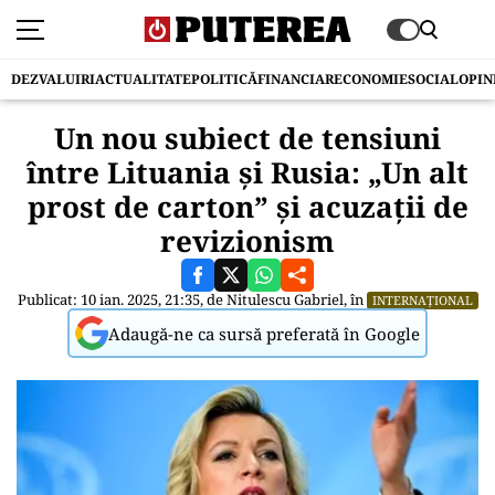
DEZVALUIRI
ACTUALITATE
POLITICĂ
FINANCIAR
ECONOMIE
SOCIAL
OPIN
Un nou subiect de tensiuni
între Lituania și Rusia: „Un alt
prost de carton” și acuzații de
revizionism
Publicat: 10 ian. 2025, 21:35, de
Nitulescu Gabriel
, în
INTERNAȚIONAL
Adaugă-ne ca sursă preferată în Google