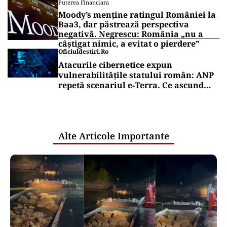
Puterea Financiara
Moody’s menține ratingul României la
Baa3, dar păstrează perspectiva
negativă. Negrescu: România „nu a
câștigat nimic, a evitat o pierdere”
Oficiuldestiri.ro
Atacurile cibernetice expun
vulnerabilitățile statului român: ANP
repetă scenariul e‑Terra. Ce ascund
comunicările oficiale și cine răspunde
pentru mentenanța IT a instituțiilor
publice
Alte Articole Importante