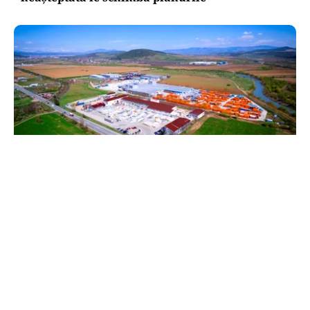
BUSINESS
TeraPlast (TRP) —Venituri în creștere,
profitabilitate sub presiune
TOS
Politica Cookies
Protecția Datelor Personale
Despre Noi
Publicitate
Echipa