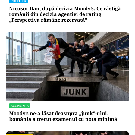
POLITICĂ
Nicușor Dan, după decizia Moody’s. Ce câștigă
românii din decizia agenției de rating:
„Perspectiva rămâne rezervată”
ECONOMIE
Moody’s ne-a lăsat deasupra „junk”-ului.
România a trecut examenul cu nota minimă