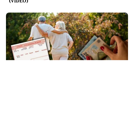
(VIDEO)
SOCIAL
Record în sistemul de pensii: Cât plătește statul
pentru pentru cei mai săraci vârstnici
TOS
Politica Cookies
Protecția Datelor Personale
Despre Noi
Publicitate
Echipa