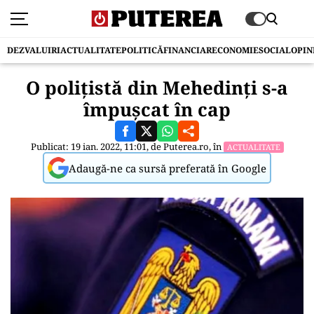
DEZVALUIRI
ACTUALITATE
POLITICĂ
FINANCIAR
ECONOMIE
SOCIAL
OPIN
O polițistă din Mehedinți s-a
împușcat în cap
Publicat: 19 ian. 2022, 11:01, de
Puterea.ro
, în
ACTUALITATE
Adaugă-ne ca sursă preferată în Google