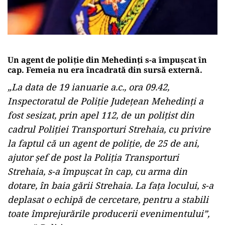
Un agent de poliție din Mehedinți s-a împușcat în
cap. Femeia nu era încadrată din sursă externă.
„La data de 19 ianuarie a.c., ora 09.42,
Inspectoratul de Poliție Județean Mehedinți a
fost sesizat, prin apel 112, de un polițist din
cadrul Poliției Transporturi Strehaia, cu privire
la faptul că un agent de poliție, de 25 de ani,
ajutor șef de post la Poliția Transporturi
Strehaia, s-a împușcat în cap, cu arma din
dotare, în baia gării Strehaia. La fața locului, s-a
deplasat o echipă de cercetare, pentru a stabili
toate împrejurările producerii evenimentului”,