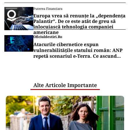
Puterea Financiara
Europa vrea să renunțe la „dependența
Palantir”. De ce este atât de greu să
înlocuiască tehnologia companiei
americane
Oficiuldestiri.ro
Atacurile cibernetice expun
vulnerabilitățile statului român: ANP
repetă scenariul e‑Terra. Ce ascund
comunicările oficiale și cine răspunde
pentru mentenanța IT a instituțiilor
publice
Alte Articole Importante