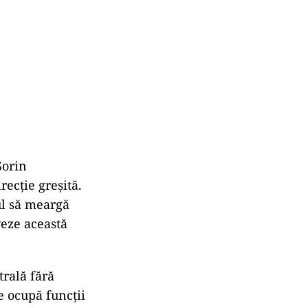
Sorin
ecție greșită.
ul să meargă
veze această
trală fără
e ocupă funcții