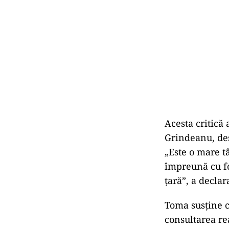
Acesta critică 
Grindeanu, des
„Este o mare t
împreună cu fo
țară”, a decla
Toma susține c
consultarea rea