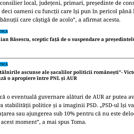
onsilier local, județeni, primari, președinte de cons
, deci oameni cu funcții care își pun în pericol până
i bănuții care câștigă de acolo”, a afirmat acesta.
TICĂ
ian Băsescu, sceptic față de o suspendare a președinte
TICĂ
tâlnirile ascunse ale șacalilor politicii românești”- Vic
ză o apropiere între PNL și AUR
 că o eventuală guvernare alături de AUR ar putea av
 stabilității politice și a imaginii PSD. „PSD-ul își
nțarea sau ajungerea sub 10% pentru că nu este delo
n acest moment”, a mai spus Toma.