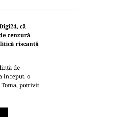
Digi24, că
 de cenzură
litică riscantă
dință de
 început, o
 Toma, potrivit