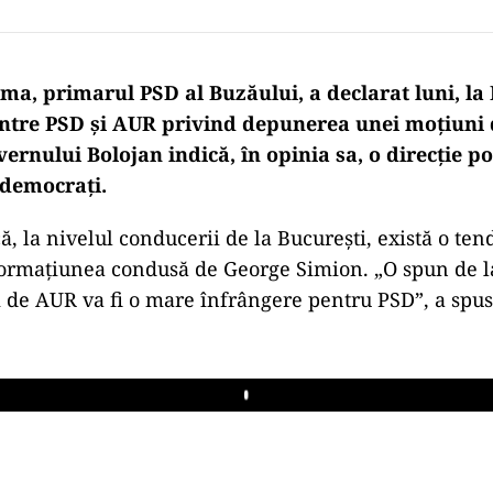
a, primarul PSD al Buzăului, a declarat luni, la 
intre PSD și AUR privind depunerea unei moțiuni
rnului Bolojan indică, în opinia sa, o direcție po
-democrați.
ă, la nivelul conducerii de la București, există o ten
ormațiunea condusă de George Simion. „O spun de la
ri de AUR va fi o mare înfrângere pentru PSD”, a spus
Play