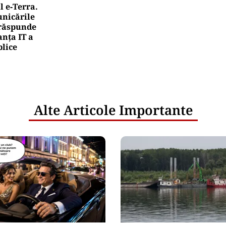
l e‑Terra.
nicările
e răspunde
nța IT a
blice
Alte Articole Importante