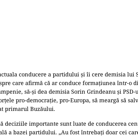
actuala conducere a partidului și îi cere demisia lui 
pre care afirmă că ar conduce formațiunea într-o dir
âmpenie, să-și dea demisia Sorin Grindeanu și PSD-
rțele pro-democrație, pro-Europa, să meargă să sal
rat primarul Buzăului.
ă deciziile importante sunt luate de conducerea cen
lă a bazei partidului. „Au fost întrebați doar cei car