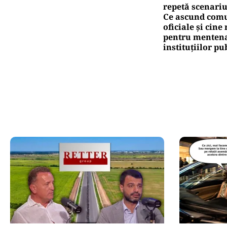
repetă scenariu
Ce ascund comu
oficiale și cin
pentru mentena
instituțiilor pu