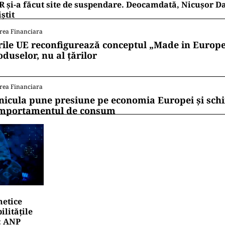
 și-a făcut site de suspendare. Deocamdată, Nicușor D
iștit
rea Financiara
rile UE reconfigurează conceptul „Made in Europe
oduselor, nu al țărilor
rea Financiara
nicula pune presiune pe economia Europei și sc
mportamentul de consum
netice
litățile
: ANP