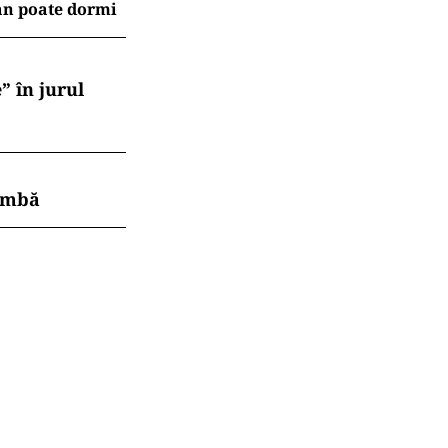
an poate dormi
” în jurul
himbă