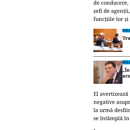
de conducere, c
șefi de agenții
funcțiile lor ș
POLI
Tra
POLI
„În
acu
El avertizează
negative asupra
la urmă desfii
se întâmplă î