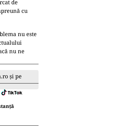
rcat de
împreună cu
oblema nu este
ctualului
dacă nu ne
.ro și pe
stanță