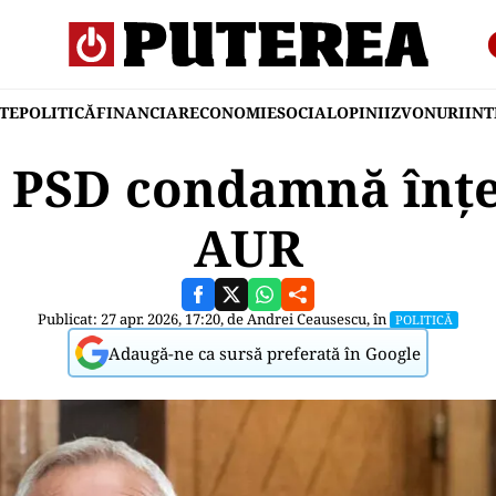
TE
POLITICĂ
FINANCIAR
ECONOMIE
SOCIAL
OPINII
ZVONURI
IN
 PSD condamnă înțe
AUR
Publicat: 27 apr. 2026, 17:20, de
Andrei Ceausescu
, în
POLITICĂ
Adaugă-ne ca sursă preferată în Google