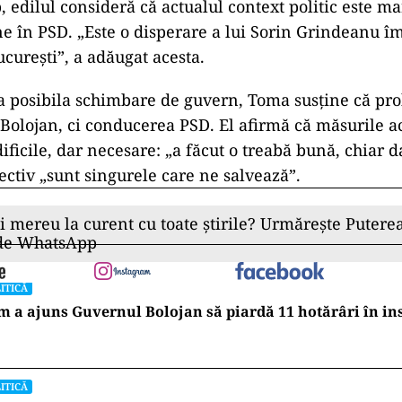
, edilul consideră că actualul context politic este ma
ne în PSD. „Este o disperare a lui Sorin Grindeanu 
ucurești”, a adăugat acesta.
a posibila schimbare de guvern, Toma susține că pr
 Bolojan, ci conducerea PSD. El afirmă că măsurile a
ificile, dar necesare: „a făcut o treabă bună, chiar 
ectiv „sunt singurele care ne salvează”.
ii mereu la curent cu toate știrile? Urmărește Puterea
 de WhatsApp
ITICĂ
 a ajuns Guvernul Bolojan să piardă 11 hotărâri în in
ITICĂ