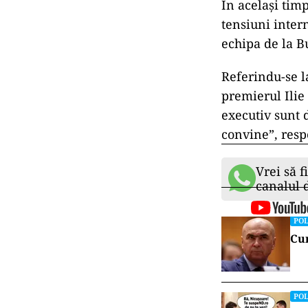
În același timp
tensiuni inter
echipa de la B
Referindu-se l
premierul Ilie
executiv sunt d
convine”, resp
Vrei să f
canalul
POL
Cum
POL