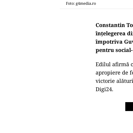
Foto: g4media.ro
Constantin Tom
înțelegerea d
împotriva Guve
pentru social
Edilul afirmă c
apropiere de f
victorie alătu
Digi24.