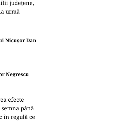
ilii județene,
 la urmă
lui Nicușor Dan
tor Negrescu
ea efecte
 va semna până
c în regulă ce