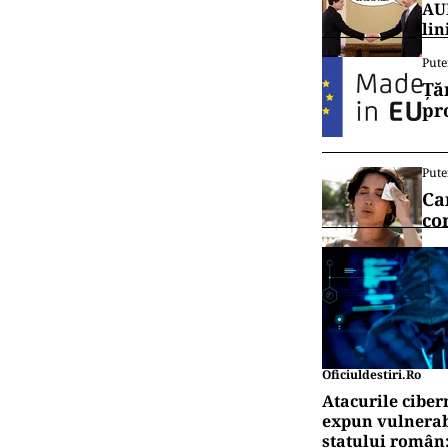
AUR
lin
Pute
Ță
pr
Pute
Ca
co
Oficiuldestiri.ro
Atacurile ciber
expun vulnerabi
statului român