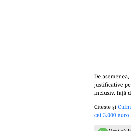
De asemenea, 
justificative p
inclusiv, față d
Citește și
Culme
cei 3.000 euro
Vrei să f