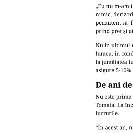
„Eu nu m-am în
nimic, derizor
permitem să fa
prind preț și 
Nu în ultimul 
lumea, în cond
la jumătatea l
asigure 5-10% 
De ani de
Nu este prima 
Tomata. La înce
lucrurile.
“În acest an, 