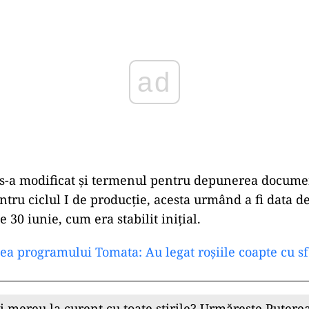
ad
s-a modificat și termenul pentru depunerea docume
entru ciclul I de producție, acesta urmând a fi data d
e 30 iunie, cum era stabilit inițial.
a programului Tomata: Au legat roșiile coapte cu s
ii mereu la curent cu toate știrile? Urmărește Puterea