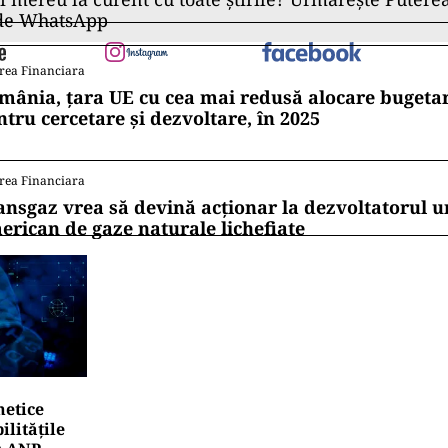
 de WhatsApp
rea Financiara
mânia, țara UE cu cea mai redusă alocare bugetar
ntru cercetare și dezvoltare, în 2025
rea Financiara
ansgaz vrea să devină acționar la dezvoltatorul u
erican de gaze naturale lichefiate
netice
litățile