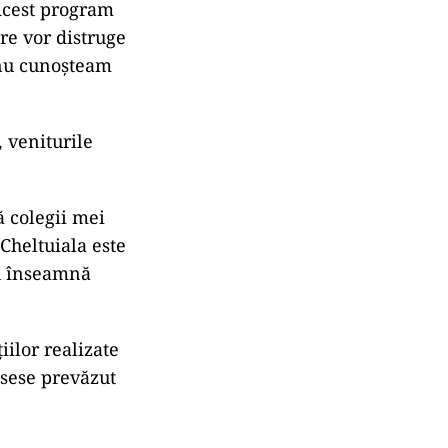
 Acest program
re vor distruge
 nu cunoșteam
, veniturile
ă colegii mei
Cheltuiala este
nu înseamnă
ilor realizate
usese prevăzut