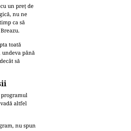
 cu un preț de
gică, nu ne
timp ca să
 Breazu.
pta toată
e, undeva până
decât să
ii
e programul
 vadă altfel
rogram, nu spun