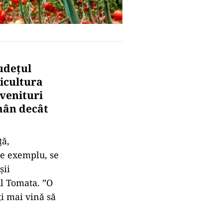
udețul
icultura
 venituri
ămân decât
ță,
de exemplu, se
șii
ul Tomata. ”O
ți mai vină să