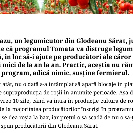
azu, un legumicutor din Glodeanu Sărat, j
e că programul Tomata va distruge legum
în loc să-i ajute pe producători ale căror
 mici de la an la an. Practic, aceștia nu r
n program, adică nimic, susține fermierul.
atât, nu o dată s-a întâmplat să apară blocaje în pia
 supraproducția de roșii în anumite perioade. Așa 
vreo 10 zile, când va intra în producție cultura de ro
de la majoritatea producătorilor înscriși în program
 se dea roșia la bax, iar prețul o să scadă de nu o să-
, spun producătorii din Glodeanu Sărat.