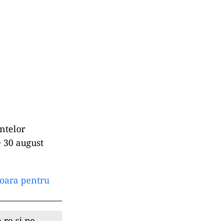
ntelor
e 30 august
foara pentru
.ro și pe