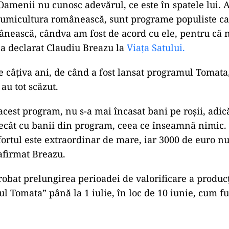
. Oamenii nu cunosc adevărul, ce este în spatele lui.
gumicultura românească, sunt programe populiste ca
nească, cândva am fost de acord cu ele, pentru că
, a declarat Claudiu Breazu la
Viața Satului.
de câțiva ani, de când a fost lansat programul Tomata
au tot scăzut.
acest program, nu s-a mai încasat bani pe roșii, adic
cât cu banii din program, ceea ce înseamnă nimic. 
fortul este extraordinar de mare, iar 3000 de euro 
afirmat Breazu.
obat prelungirea perioadei de valorificare a producți
l Tomata” până la 1 iulie, în loc de 10 iunie, cum f