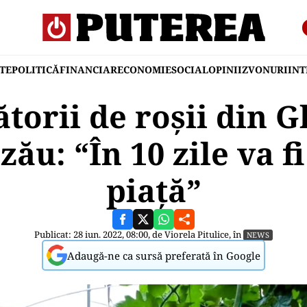
TE
POLITICĂ
FINANCIAR
ECONOMIE
SOCIAL
OPINII
ZVONURI
IN
torii de roșii din 
zău: “În 10 zile va fi
piață”
Publicat: 28 iun. 2022, 08:00, de
Viorela Pitulice
, în
NEWS
Adaugă-ne ca sursă preferată în Google