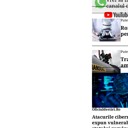
canalul
Pute
Ro
pe
Pute
Tr
am
Oficiuldestiri.ro
Atacurile ciber
expun vulnerabi