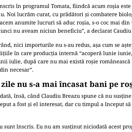
scris în programul Tomata, fiindcă acum roșia este
iu. Noi lucrăm curat, cu prădători și combatere biolo
cem anumite lucruri să aduc roșia, s-o coc mai din 
atunci nu aveam niciun beneficiu”, a declarat Caudiu
rând, nici importurile nu s-au redus, așa cum se aște
ițiile în care producția internă “acoperă lunie iuni
unii iulie, după care nu mai există roșie românească 
din necesar”.
 zile nu s-a mai încasat bani pe roș
dată, însă, când Claudiu Breazu spune că nu susțin
put a fost și el interesat, dar cu timpul a început să
nu sunt înscris. Eu nu am susținut niciodată acest p