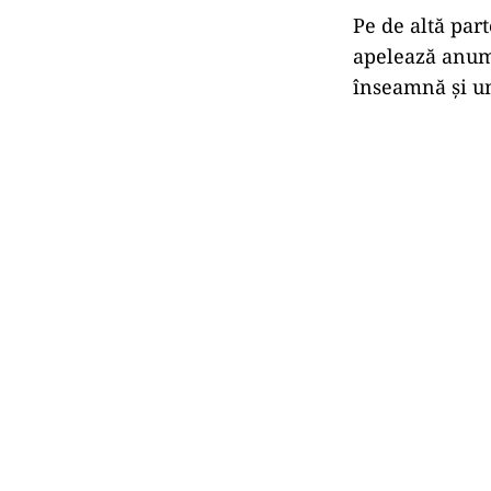
Pe de altă part
apelează anumi
înseamnă și u