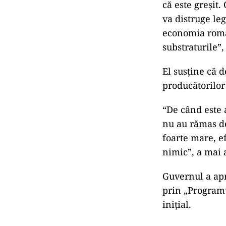
că este greșit
va distruge le
economia româ
substraturile”
El susține că 
producătorilor 
“De când este 
nu au rămas de
foarte mare, e
nimic”, a mai 
Guvernul a apr
prin „Programu
inițial.