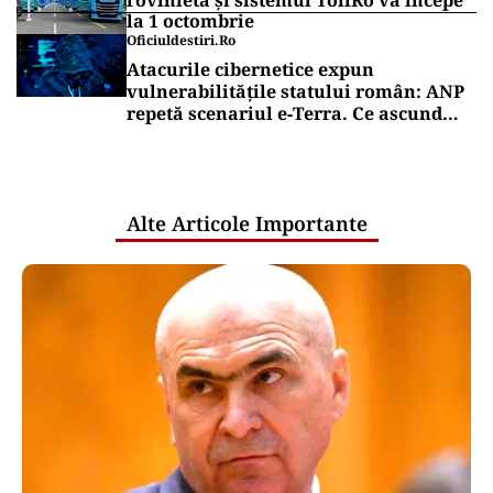
rovinietă și sistemul TollRo va începe
la 1 octombrie
Oficiuldestiri.ro
Atacurile cibernetice expun
vulnerabilitățile statului român: ANP
repetă scenariul e‑Terra. Ce ascund
comunicările oficiale și cine răspunde
pentru mentenanța IT a instituțiilor
publice
Alte Articole Importante