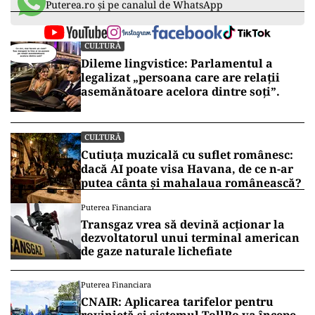
Puterea.ro și pe canalul de WhatsApp
CULTURĂ
Dileme lingvistice: Parlamentul a
legalizat „persoana care are relații
asemănătoare acelora dintre soți”.
CULTURĂ
Cutiuța muzicală cu suflet românesc:
dacă AI poate visa Havana, de ce n-ar
putea cânta și mahalaua românească?
Puterea Financiara
Transgaz vrea să devină acționar la
dezvoltatorul unui terminal american
de gaze naturale lichefiate
Puterea Financiara
CNAIR: Aplicarea tarifelor pentru