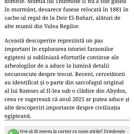
domnie. Mumia lui Thutmose II nu a fost găsită
în mormânt, deoarece fusese relocată în 1881 în
cache-ul regal de la Deir El-Bahari, alături de
alte mumii din Valea Regilor.
Această descoperire reprezintă un pas
important în explorarea istoriei faraonilor
egipteni și subliniază eforturile continue ale
arheologilor de a aduce la lumină detalii
necunoscute despre trecut. Recent, cercetătorii
au identificat și o parte din sarcofagul original
al lui Ramses al II-lea sub o clădire din Abydos,
ceea ce sugerează că anul 2025 ar putea aduce și
alte descoperiri importante despre civilizația
egipteană.
Vrei să fii mereu la curent cu toate știrile? Urmărește