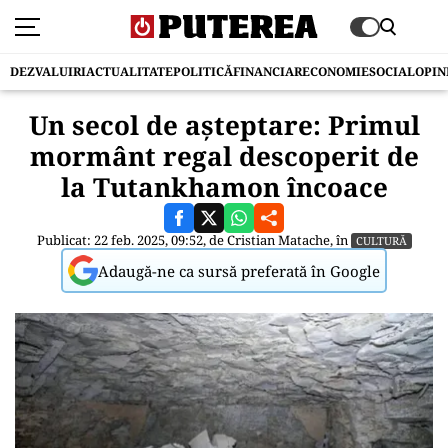
DEZVALUIRI
ACTUALITATE
POLITICĂ
FINANCIAR
ECONOMIE
SOCIAL
OPIN
Un secol de așteptare: Primul
mormânt regal descoperit de
la Tutankhamon încoace
Publicat: 22 feb. 2025, 09:52, de
Cristian Matache
, în
CULTURĂ
Adaugă-ne ca sursă preferată în Google