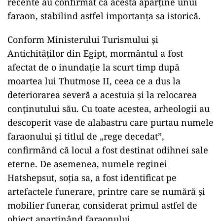
recente au confirmat că acesta aparține unui
faraon, stabilind astfel importanța sa istorică.
Conform Ministerului Turismului și
Antichităților din Egipt, mormântul a fost
afectat de o inundație la scurt timp după
moartea lui Thutmose II, ceea ce a dus la
deteriorarea severă a acestuia și la relocarea
conținutului său. Cu toate acestea, arheologii au
descoperit vase de alabastru care purtau numele
faraonului și titlul de „rege decedat”,
confirmând că locul a fost destinat odihnei sale
eterne. De asemenea, numele reginei
Hatshepsut, soția sa, a fost identificat pe
artefactele funerare, printre care se numără și
mobilier funerar, considerat primul astfel de
obiect aparținând faraonului.