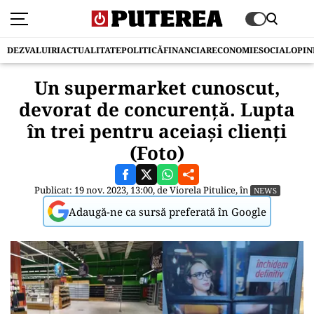
DEZVALUIRI
ACTUALITATE
POLITICĂ
FINANCIAR
ECONOMIE
SOCIAL
OPIN
Un supermarket cunoscut,
devorat de concurență. Lupta
în trei pentru aceiași clienți
(Foto)
Publicat: 19 nov. 2023, 13:00, de
Viorela Pitulice
, în
NEWS
Adaugă-ne ca sursă preferată în Google