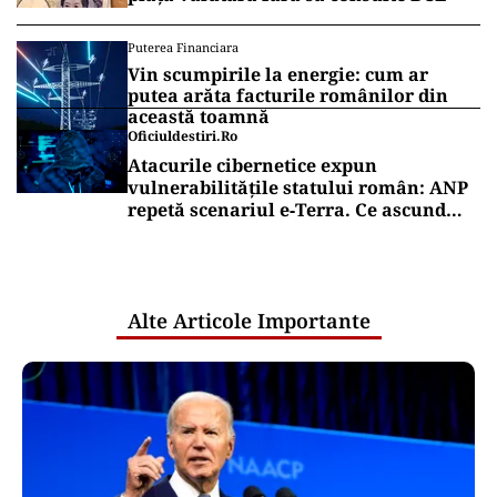
Puterea Financiara
Vin scumpirile la energie: cum ar
putea arăta facturile românilor din
această toamnă
Oficiuldestiri.ro
Atacurile cibernetice expun
vulnerabilitățile statului român: ANP
repetă scenariul e‑Terra. Ce ascund
comunicările oficiale și cine răspunde
pentru mentenanța IT a instituțiilor
publice
Alte Articole Importante