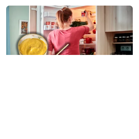
LIFESTYLE
Unde trebuie pus muștarul în frigider după ce l-
ai deschis. Greșeala pe care mulți nu o știau
TOS
Politica Cookies
Protecția Datelor Personale
Despre Noi
Publicitate
Echipa