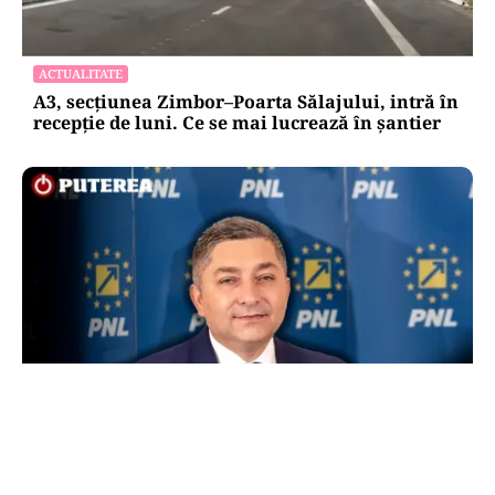
ACTUALITATE
A3, secțiunea Zimbor–Poarta Sălajului, intră în
recepție de luni. Ce se mai lucrează în șantier
POLITICĂ
Alin Tișe atacă frontal conducerea PNL:
„România a devenit coșul de gunoi al