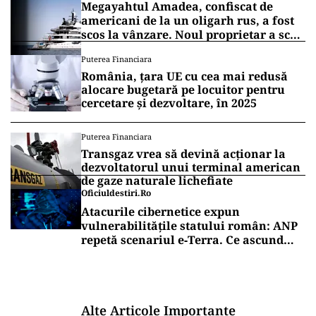
Megayahtul Amadea, confiscat de
americani de la un oligarh rus, a fost
scos la vânzare. Noul proprietar a scos
din conturi 187 de milioane de dolari
Puterea Financiara
România, țara UE cu cea mai redusă
alocare bugetară pe locuitor pentru
cercetare și dezvoltare, în 2025
Puterea Financiara
Transgaz vrea să devină acționar la
dezvoltatorul unui terminal american
de gaze naturale lichefiate
Oficiuldestiri.ro
Atacurile cibernetice expun
vulnerabilitățile statului român: ANP
repetă scenariul e‑Terra. Ce ascund
comunicările oficiale și cine răspunde
pentru mentenanța IT a instituțiilor
publice
Alte Articole Importante