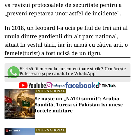
va revizui protocoalele de securitate pentru a
„preveni repetarea unor astfel de incidente”.
În 2018, un leopard l-a ucis pe fiul de trei ani al
unuia dintre gardienii din alt parc naţional,
situat în vestul ţării, iar în urmă cu câțiva ani, o
femeie(turist) a fost ucisă de un tigru.
Vrei să fii mereu la curent cu toate știrile? Urmărește
Puterea.ro și pe canalul de WhatsApp
INTERNAȚIONAL
Se naște un „NATO sunnit”: Arabia
Saudită, Turcia și Pakistan își unesc
forțele militare
INTERNAȚIONAL