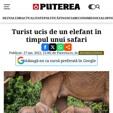
DEZVALUIRI
ACTUALITATE
POLITICĂ
FINANCIAR
ECONOMIE
SOCIAL
OPIN
Turist ucis de un elefant în
timpul unui safari
Publicat: 27 ian. 2022, 15:00, de
Puterea.ro
, în
INTERNAȚIONAL
Adaugă-ne ca sursă preferată în Google