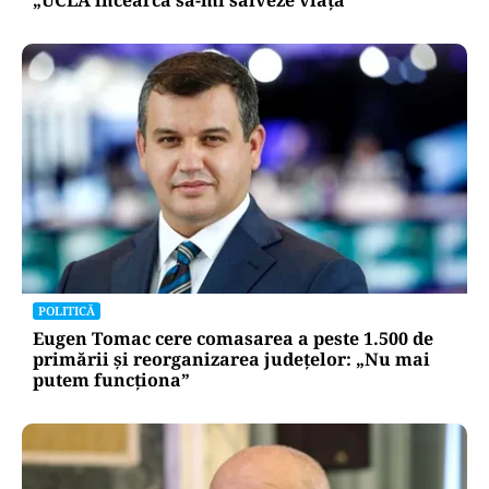
„UCLA încearcă să-mi salveze viața”
POLITICĂ
Eugen Tomac cere comasarea a peste 1.500 de
primării și reorganizarea județelor: „Nu mai
putem funcționa”