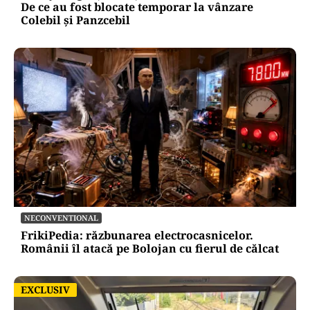
De ce au fost blocate temporar la vânzare
Colebil și Panzcebil
NECONVENTIONAL
FrikiPedia: răzbunarea electrocasnicelor.
Românii îl atacă pe Bolojan cu fierul de călcat
EXCLUSIV
EXCLUSIV