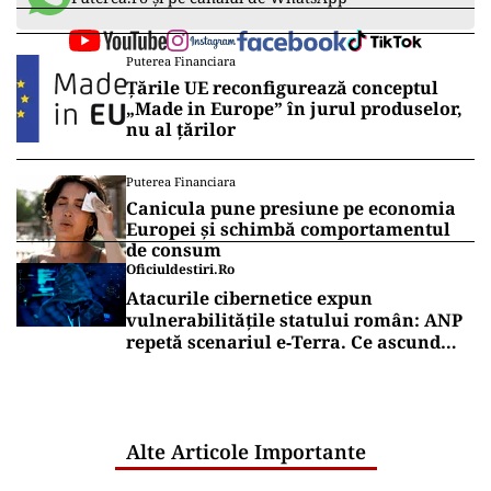
Puterea Financiara
Țările UE reconfigurează conceptul
„Made in Europe” în jurul produselor,
nu al țărilor
Puterea Financiara
Canicula pune presiune pe economia
Europei și schimbă comportamentul
de consum
Oficiuldestiri.ro
Atacurile cibernetice expun
vulnerabilitățile statului român: ANP
repetă scenariul e‑Terra. Ce ascund
comunicările oficiale și cine răspunde
pentru mentenanța IT a instituțiilor
publice
Alte Articole Importante