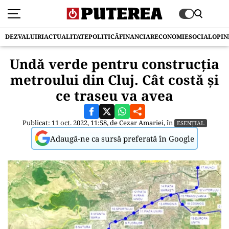
DEZVALUIRI
ACTUALITATE
POLITICĂ
FINANCIAR
ECONOMIE
SOCIAL
OPIN
Undă verde pentru construcția
metroului din Cluj. Cât costă și
ce traseu va avea
Publicat: 11 oct. 2022, 11:58, de
Cezar Amariei
, în
ESENȚIAL
Adaugă-ne ca sursă preferată în Google