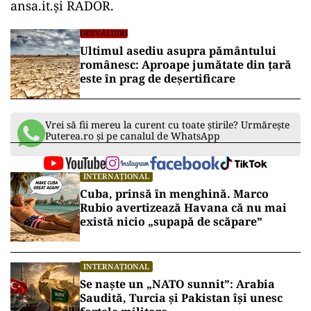
ansa.it.și RADOR.
DEZVĂLUIRI
Ultimul asediu asupra pământului
românesc: Aproape jumătate din țară
este în prag de deșertificare
Vrei să fii mereu la curent cu toate știrile? Urmărește
Puterea.ro și pe canalul de WhatsApp
INTERNAȚIONAL
Cuba, prinsă în menghină. Marco
Rubio avertizează Havana că nu mai
există nicio „supapă de scăpare”
INTERNAȚIONAL
Se naște un „NATO sunnit”: Arabia
Saudită, Turcia și Pakistan își unesc