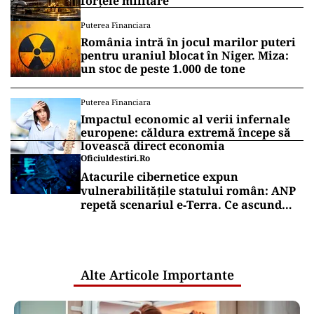
forțele militare
Puterea Financiara
România intră în jocul marilor puteri
pentru uraniul blocat în Niger. Miza:
un stoc de peste 1.000 de tone
Puterea Financiara
Impactul economic al verii infernale
europene: căldura extremă începe să
lovească direct economia
Oficiuldestiri.ro
Atacurile cibernetice expun
vulnerabilitățile statului român: ANP
repetă scenariul e‑Terra. Ce ascund
comunicările oficiale și cine răspunde
pentru mentenanța IT a instituțiilor
publice
Alte Articole Importante