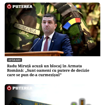
APĂRARE
Radu Miruță acuză un blocaj în Armata
Română: „Sunt oameni cu putere de decizie
care se pun de-a curmezișul”