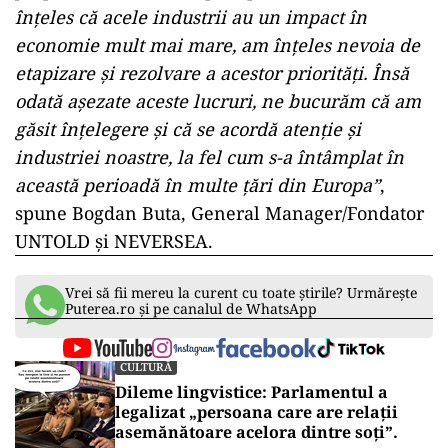
înțeles că acele industrii au un impact în
economie mult mai mare, am înțeles nevoia de
etapizare și rezolvare a acestor priorități. Însă
odată așezate aceste lucruri, ne bucurăm că am
găsit înțelegere și că se acordă atenție și
industriei noastre, la fel cum s-a întâmplat în
această perioadă în multe țări din Europa”
,
spune Bogdan Buta, General Manager/Fondator
UNTOLD și NEVERSEA.
Vrei să fii mereu la curent cu toate știrile? Urmărește
Puterea.ro și pe canalul de WhatsApp
CULTURĂ
Dileme lingvistice: Parlamentul a
legalizat „persoana care are relații
asemănătoare acelora dintre soți”.