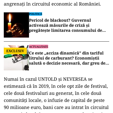
angrenați în circuitul economic al României.
POLITICĂ
Pericol de blackout? Guvernul
activează măsurile de criză și
pregătește limitarea consumului de
energie
ACTUALITATE
EXCLUSIV
Ce este „acciza dinamică” din tariful
litrului de carburant? Economiștii
salută o decizie necesară, dar greu de
aplicat
Numai în cazul UNTOLD și NEVERSEA se
estimează că în 2019, în cele opt zile de festival,
cele două festivaluri au generat, în cele două
comunități locale, o infuzie de capital de peste
90 milioane euro, bani care au intrat în circuitul