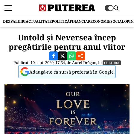
DEZVALUIRI
ACTUALITATE
POLITICĂ
FINANCIAR
ECONOMIE
SOCIAL
OPIN
Untold și Neversea încep
pregătirile pentru anul viitor
Publicat: 10 sept. 2020, 17:34, de
Aurel Drăgan
, în
CULTURĂ
Adaugă-ne ca sursă preferată în Google