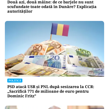
Două azi, două mâine: de ce barjele nu sunt
scufundate toate odată în Dunăre? Explicația
autorităților
POLITICĂ
PSD atacă USR și PNL după sesizarea la CCR:
„Sacrifică 771 de milioane de euro pentru
Dominic Fritz”