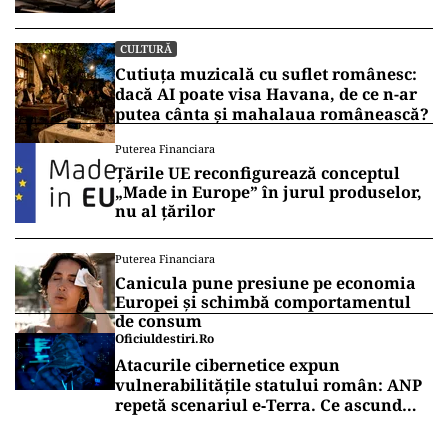
CULTURĂ
Cutiuța muzicală cu suflet românesc:
dacă AI poate visa Havana, de ce n-ar
putea cânta și mahalaua românească?
Puterea Financiara
Țările UE reconfigurează conceptul
„Made in Europe” în jurul produselor,
nu al țărilor
Puterea Financiara
Canicula pune presiune pe economia
Europei și schimbă comportamentul
de consum
Oficiuldestiri.ro
Atacurile cibernetice expun
vulnerabilitățile statului român: ANP
repetă scenariul e‑Terra. Ce ascund
comunicările oficiale și cine răspunde
pentru mentenanța IT a instituțiilor