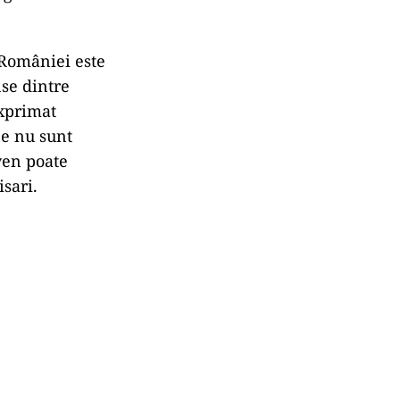
 României este
nse dintre
exprimat
ne nu sunt
eyen poate
isari.