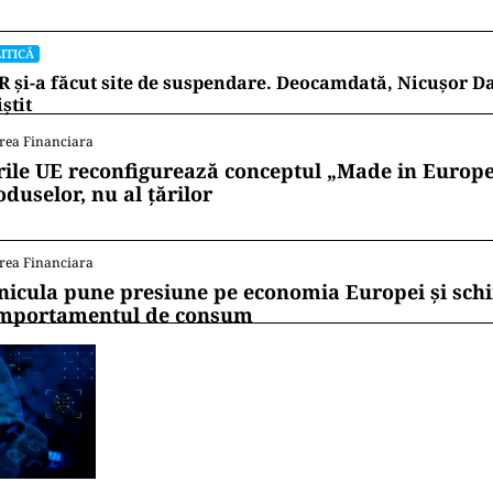
ITICĂ
 și-a făcut site de suspendare. Deocamdată, Nicușor D
iștit
rea Financiara
rile UE reconfigurează conceptul „Made in Europe
oduselor, nu al țărilor
rea Financiara
nicula pune presiune pe economia Europei și sc
mportamentul de consum