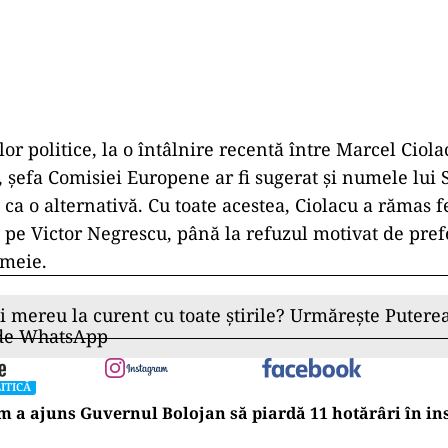
r politice, la o întâlnire recentă între Marcel Ciola
 șefa Comisiei Europene ar fi sugerat și numele lui 
ca o alternativă. Cu toate acestea, Ciolacu a rămas f
 pe Victor Negrescu, până la refuzul motivat de pref
emeie.
ii mereu la curent cu toate știrile? Urmărește Puterea
 de WhatsApp
ITICĂ
 a ajuns Guvernul Bolojan să piardă 11 hotărâri în in