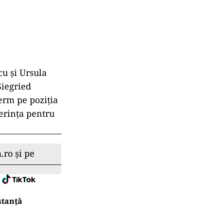
cu și Ursula
Siegried
erm pe poziția
erința pentru
.ro și pe
stanță