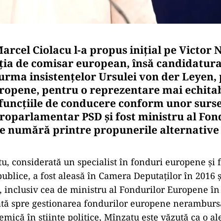
arcel Ciolacu l-a propus inițial pe Victor 
ția de comisar european, însă candidatura 
 urma insistențelor Ursulei von der Leyen,
ropene, pentru o reprezentare mai echitab
 funcțiile de conducere conform unor surs
roparlamentar PSD și fost ministru al Fon
e numără printre propunerile alternative 
, considerată un specialist în fonduri europene și f
publice, a fost aleasă în Camera Deputaților în 2016 ș
i, inclusiv cea de ministru al Fondurilor Europene în
ată spre gestionarea fondurilor europene nerambursa
emică în științe politice, Mînzatu este văzută ca o al