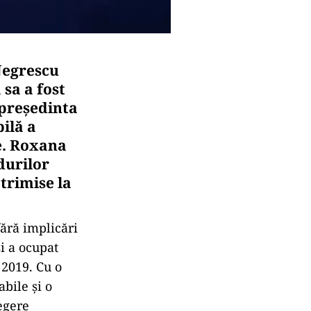
Negrescu
sa a fost
 președinta
ilă a
e. Roxana
durilor
trimise la
ără implicări
i a ocupat
 2019. Cu o
bile și o
egere