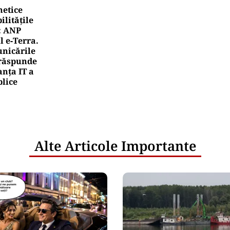
netice
litățile
: ANP
l e‑Terra.
nicările
e răspunde
nța IT a
blice
Alte Articole Importante