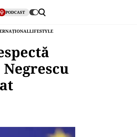
PODCAST
TERNAȚIONAL
LIFESTYLE
espectă
pe Negrescu
at