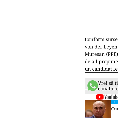
Conform surselo
von der Leyen,
Mureșan (PPE) 
de a-l propune
un candidat f
Vrei să f
canalul
POL
Cum