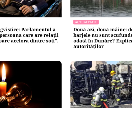
ACTUALITATE
gvistice: Parlamentul a
Două azi, două mâine: d
„persoana care are relații
barjele nu sunt scufunda
re acelora dintre soți”.
odată în Dunăre? Explic
autorităților
ACTUALITATE
e blackout? Guvernul
Alertă majoră în Timiș! 
măsurile de criză și
evacuată după răsturna