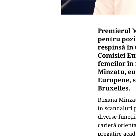
Premierul M
pentru pozi
respinsă în
Comisiei Eu
femeilor în
Mînzatu, eu
Europene, s
Bruxelles.
Roxana Mînzatu
în scandaluri 
diverse funcți
carieră orient
pregătire acad