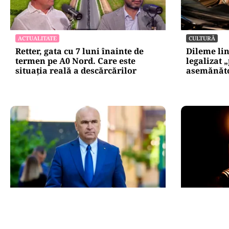
ACTUALITATE
CULTURĂ
Retter, gata cu 7 luni înainte de
Dileme lin
termen pe A0 Nord. Care este
legalizat 
situația reală a descărcărilor
asemănătoa
POLITICĂ
POLITICĂ
Bolojan, între lege și discreție: ce
Pericol d
spune despre declarația de avere a
activează 