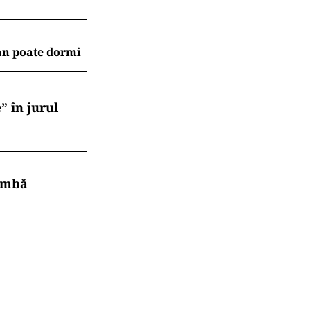
an poate dormi
” în jurul
himbă