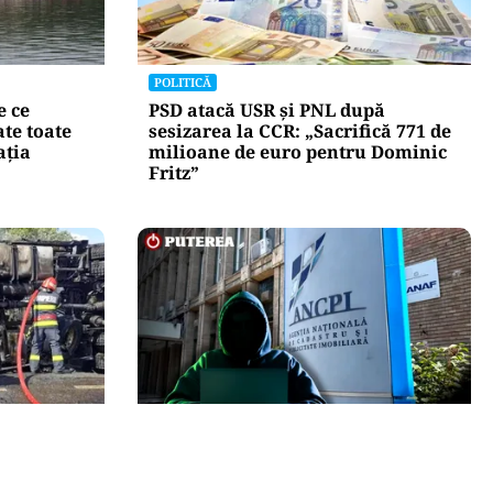
POLITICĂ
e ce
PSD atacă USR și PNL după
te toate
sesizarea la CCR: „Sacrifică 771 de
ația
milioane de euro pentru Dominic
Fritz”
ECONOMIE
Populația,
Peste 5.000 de români nu își mai
rea unui
pot cumpăra casa. Efectul atacului