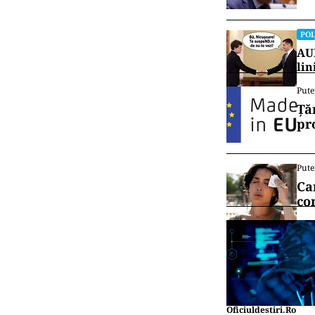
POL
AUR
lin
Pute
Ță
pr
Pute
Ca
co
Oficiuldestiri.ro