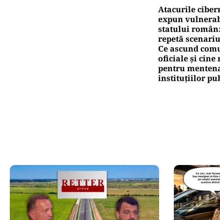
Atacurile ciber
expun vulnerabi
statului român
repetă scenariu
Ce ascund comu
oficiale și cin
pentru mentena
instituțiilor pu