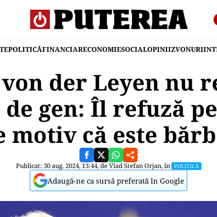
TE
POLITICĂ
FINANCIAR
ECONOMIE
SOCIAL
OPINII
ZVONURI
IN
 von der Leyen nu r
 de gen: Îl refuză 
e motiv că este bărb
Publicat: 30 aug. 2024, 13:44, de
Vlad Stefan Orjan
, în
POLITICĂ
Adaugă-ne ca sursă preferată în Google