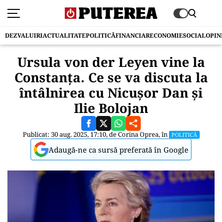
DEZVALUIRI
ACTUALITATE
POLITICĂ
FINANCIAR
ECONOMIE
SOCIAL
OPIN
Ursula von der Leyen vine la
Constanța. Ce se va discuta la
întâlnirea cu Nicușor Dan și
Ilie Bolojan
Publicat: 30 aug. 2025, 17:10, de
Corina Oprea
, în
POLITICĂ
Adaugă-ne ca sursă preferată în Google