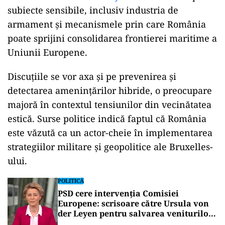
subiecte sensibile, inclusiv industria de
armament și mecanismele prin care România
poate sprijini consolidarea frontierei maritime a
Uniunii Europene.
Discuțiile se vor axa și pe prevenirea și
detectarea amenințărilor hibride, o preocupare
majoră în contextul tensiunilor din vecinătatea
estică. Surse politice indică faptul că România
este văzută ca un actor-cheie în implementarea
strategiilor militare și geopolitice ale Bruxelles-
ului.
POLITICĂ
PSD cere intervenția Comisiei
Europene: scrisoare către Ursula von
der Leyen pentru salvarea veniturilor
profesorilor și angajaților din