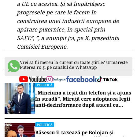
a UE cu acestea. Şi să împărtăşesc
progresele pe care le facem în
construirea unei industrii europene de
apărare puternice, în special prin
SAFE”, ”, a anunţat joi, pe X, preşedinta
Comisiei Europene.
Vrei să fii mereu la curent cu toate știrile? Urmărește
Puterea.ro și pe canalul de WhatsApp
POLITICĂ
„Minciuna a ieșit din telefon și a ajuns
în stradă”. Miruță cere adoptarea legii
anti-dezinformare după atacul cu
topoare din Cluj
POLITICĂ
Băsescu îi taxează pe Bolojan și