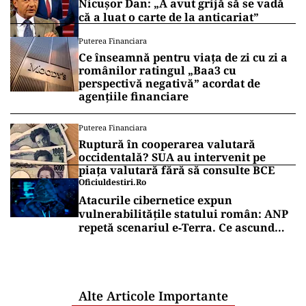
Nicușor Dan: „A avut grijă să se vadă
că a luat o carte de la anticariat”
Puterea Financiara
Ce înseamnă pentru viața de zi cu zi a
românilor ratingul „Baa3 cu
perspectivă negativă” acordat de
agențiile financiare
Puterea Financiara
Ruptură în cooperarea valutară
occidentală? SUA au intervenit pe
piața valutară fără să consulte BCE
Oficiuldestiri.ro
Atacurile cibernetice expun
vulnerabilitățile statului român: ANP
repetă scenariul e‑Terra. Ce ascund
comunicările oficiale și cine răspunde
pentru mentenanța IT a instituțiilor
publice
Alte Articole Importante