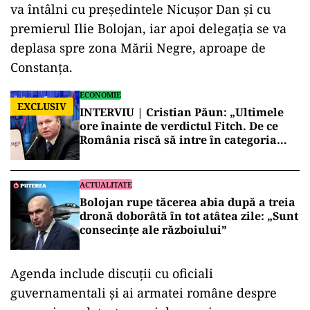
va întâlni cu președintele Nicușor Dan și cu
premierul Ilie Bolojan, iar apoi delegația se va
deplasa spre zona Mării Negre, aproape de
Constanța.
ECONOMIE
EXCLUSIV
INTERVIU | Cristian Păun: „Ultimele
ore înainte de verdictul Fitch. De ce
România riscă să intre în categoria
economiilor cu risc ridicat”
ACTUALITATE
Bolojan rupe tăcerea abia după a treia
dronă doborâtă în tot atâtea zile: „Sunt
consecințe ale războiului”
Agenda include discuții cu oficiali
guvernamentali și ai armatei române despre