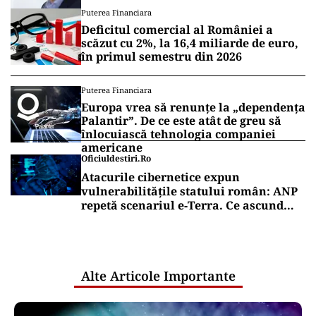
președintelui
Puterea Financiara
Deficitul comercial al României a
scăzut cu 2%, la 16,4 miliarde de euro,
în primul semestru din 2026
Puterea Financiara
Europa vrea să renunțe la „dependența
Palantir”. De ce este atât de greu să
înlocuiască tehnologia companiei
americane
Oficiuldestiri.ro
Atacurile cibernetice expun
vulnerabilitățile statului român: ANP
repetă scenariul e‑Terra. Ce ascund
comunicările oficiale și cine răspunde
pentru mentenanța IT a instituțiilor
publice
Alte Articole Importante