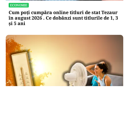
ECONOMIE
Cum poți cumpăra online titluri de stat Tezaur
în august 2026 . Ce dobânzi sunt titlurile de 1, 3
și 5 ani
METEO
Săptămâna de foc în România: ANM,
avertisment pentru toată săptămâna: 38 de
grade ziua, peste 20 noaptea