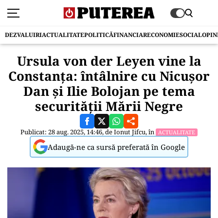
DEZVALUIRI
ACTUALITATE
POLITICĂ
FINANCIAR
ECONOMIE
SOCIAL
OPIN
Ursula von der Leyen vine la
Constanța: întâlnire cu Nicușor
Dan și Ilie Bolojan pe tema
securității Mării Negre
Publicat: 28 aug. 2025, 14:46, de
Ionut Jifcu
, în
ACTUALITATE
Adaugă-ne ca sursă preferată în Google