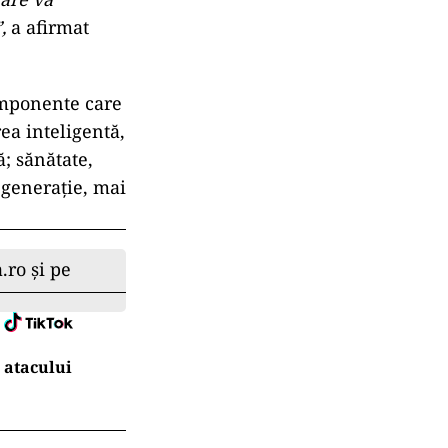
,
a afirmat
componente care
rea inteligentă,
ă; sănătate,
a generaţie, mai
.ro și pe
 atacului