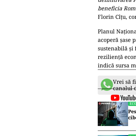
beneficia Româ
Florin Cîţu, co
Planul Naţiona
acoperă şase pi
sustenabilă şi 
rezilienţă econ
indică sursa m
Vrei să f
canalul
EC
Pes
cib