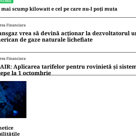
ONOMIE
 mai scump kilowatt e cel pe care nu-l poți muta
rea Financiara
ansgaz vrea să devină acționar la dezvoltatorul u
erican de gaze naturale lichefiate
rea Financiara
AIR: Aplicarea tarifelor pentru rovinietă și siste
cepe la 1 octombrie
netice
litățile