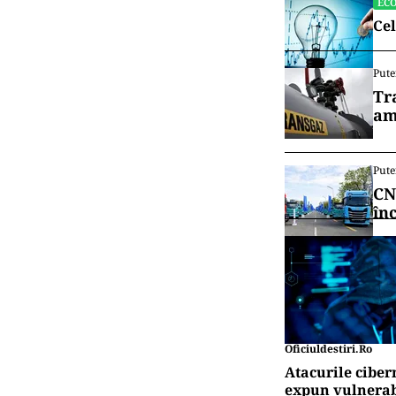
EC
Cel
Pute
Tr
am
Pute
CN
în
Oficiuldestiri.ro
Atacurile ciber
expun vulnerabi