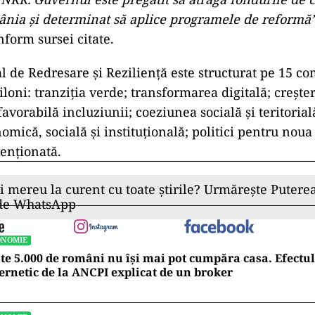
nia şi determinat să aplice programele de reformă”
nform sursei citate.
l de Redresare şi Rezilienţă este structurat pe 15 
loni: tranziţia verde; transformarea digitală; creşte
favorabilă incluziunii; coeziunea socială şi teritorial
omică, socială şi instituţională; politici pentru nou
enţionată.
ii mereu la curent cu toate știrile? Urmărește Puterea
 de WhatsApp
ONOMIE
te 5.000 de români nu își mai pot cumpăra casa. Efectul
ernetic de la ANCPI explicat de un broker