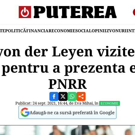
TE
POLITICĂ
FINANCIAR
ECONOMIE
SOCIAL
OPINII
ZVONURI
IN
von der Leyen vizite
pentru a prezenta 
PNRR
Publicat: 24 sept. 2021, 16:44, de
Eva Mihai
, în
ECONOMIE
Adaugă-ne ca sursă preferată în Google