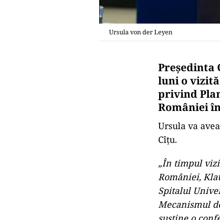
Ursula von der Leyen
Preşedinta 
luni o vizit
privind Pla
României î
Ursula va avea
Cîţu.
„În timpul viz
României, Klaus
Spitalul Unive
Mecanismul de r
susţine o conf