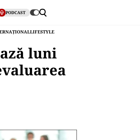
PODCAST
TERNAȚIONAL
LIFESTYLE
ază luni
evaluarea