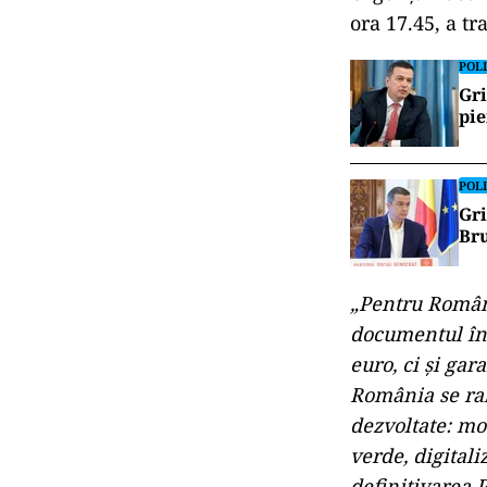
ora 17.45, a t
POLI
Gri
pie
POLI
Gri
Bru
„Pentru Români
documentul în 
euro, ci şi gar
România se ral
dezvoltate: mo
verde, digital
definitivarea 