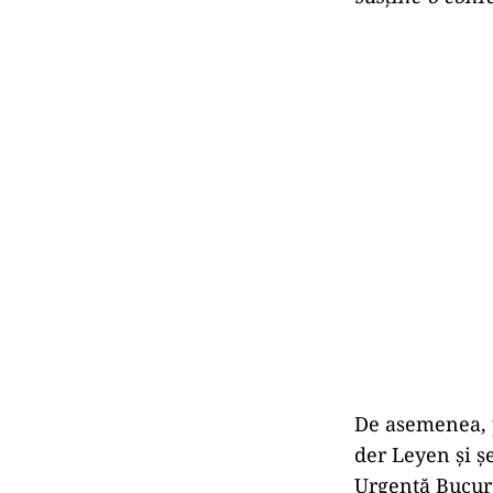
De asemenea, 
der Leyen şi şe
Urgenţă Bucure