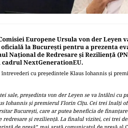
Comisiei Europene Ursula von der Leyen v
ă oficială la Bucureşti pentru a prezenta e
nul Naţional de Redresare şi Rezilienţă (PN
n cadrul NextGenerationEU.
 întrevederi cu preşedintele Klaus Iohannis şi premi
itei sale, preşedinta von der Leyen se va întâlni cu p
 Iohannis şi premierul Florin Cîţu. Cei trei înalţi ofi
rsitar Bucureşti, care ar putea beneficia de finanţare
edresare şi rezilienţă. La finalul vizitei, cei trei d
erinţă de presă”,
mai arată comunicatul de presă al C