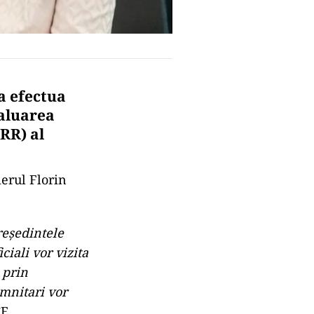
a efectua
valuarea
RR) al
erul Florin
reşedintele
ciali vor vizita
 prin
emnitari vor
E.