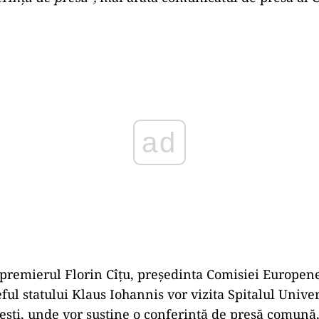
Play
premierul Florin Cîţu, preşedinta Comisiei Europen
ful statului Klaus Iohannis vor vizita Spitalul Univer
şti, unde vor susţine o conferinţă de presă comună