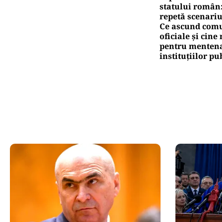
statului român
repetă scenariu
Ce ascund comu
oficiale și cin
pentru mentena
instituțiilor pu