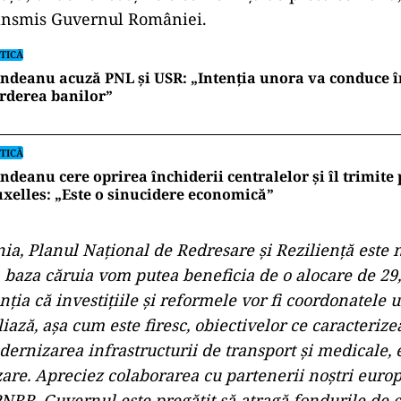
ransmis Guvernul României.
TICĂ
ndeanu acuză PNL și USR: „Intenția unora va conduce î
rderea banilor”
TICĂ
ndeanu cere oprirea închiderii centralelor și îl trimite
xelles: „Este o sinucidere economică”
a, Planul Naţional de Redresare şi Rezilienţă este 
baza căruia vom putea beneficia de o alocare de 29
anţia că investiţiile şi reformele vor fi coordonatele 
iază, aşa cum este firesc, obiectivelor ce caracteriz
dernizarea infrastructurii de transport şi medicale,
izare. Apreciez colaborarea cu partenerii noştri euro
PNRR. Guvernul este pregătit să atragă fondurile de 