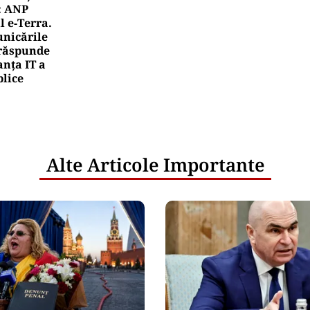
: ANP
l e‑Terra.
nicările
e răspunde
nța IT a
blice
Alte Articole Importante