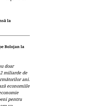
nsă la
 pe Bolojan la
nu doar
,2 miliarde de
următorilor ani.
ează economiile
 economie
peni pentru
care va