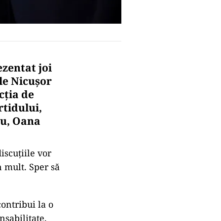
zentat joi
le Nicușor
cția de
rtidului,
nu, Oana
iscuțiile vor
n mult. Sper să
ontribui la o
nsabilitate,