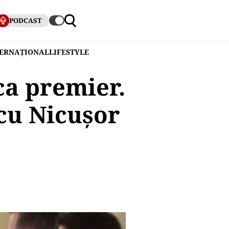
PODCAST
TERNAȚIONAL
LIFESTYLE
 ca premier.
 cu Nicuşor