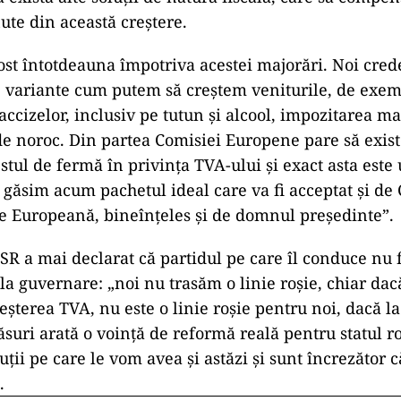
nute din această creștere.
ost întotdeauna împotriva acestei majorări. Noi cre
te variante cum putem să creștem veniturile, de exe
accizelor, inclusiv pe tutun și alcool, impozitarea m
de noroc. Din partea Comisiei Europene pare să exist
stul de fermă în privința TVA-ului și exact asta este
 găsim acum pachetul ideal care va fi acceptat și de C
e Europeană, bineînțeles și de domnul președinte”.
SR a mai declarat că partidul pe care îl conduce nu 
 la guvernare: „noi nu trasăm o linie roșie, chiar d
eșterea TVA, nu este o linie roșie pentru noi, dacă la 
suri arată o voință de reformă reală pentru statul 
uții pe care le vom avea și astăzi și sunt încrezător
.