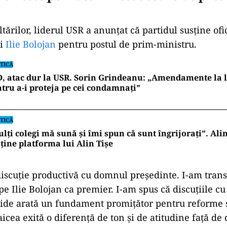
ărilor, liderul USR a anunțat că partidul susține ofi
ui
Ilie Bolojan
pentru postul de prim-ministru.
TICĂ
, atac dur la USR. Sorin Grindeanu: „Amendamente la 
tru a-i proteja pe cei condamnați”
TICĂ
lți colegi mă sună și îmi spun că sunt îngrijorați”. Al
ține platforma lui Alin Tișe
discuție productivă cu domnul președinte. I-am trans
e Ilie Bolojan ca premier. I-am spus că discuțiile cu
tide arată un fundament promițător pentru reforme ș
icea exită o diferență de ton și de atitudine față de 