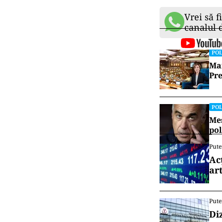
Vrei să f
canalul
POL
Mai
Pre
POL
Mes
pol
Pute
Ac
art
Pute
Di