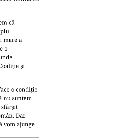
dem că
mplu
ai mare a
e o
 unde
oaliție și
face o condiție
acă nu suntem
sfârșit
român. Dar
 că vom ajunge