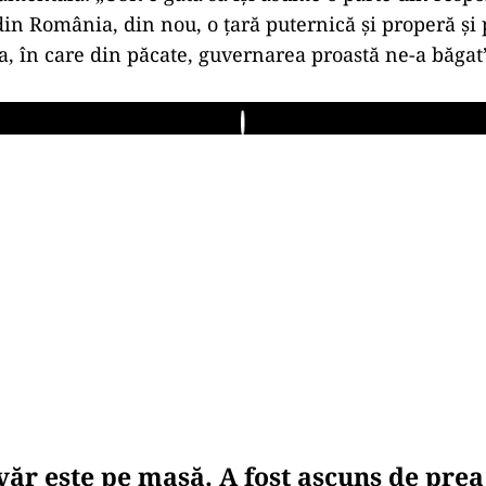
din România, din nou, o țară puternică și properă și
za, în care din păcate, guvernarea proastă ne-a băgat
Play
văr este pe masă. A fost ascuns de pre