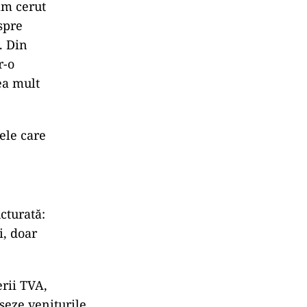
am cerut
spre
. Din
r-o
ea mult
ele care
cturată:
i, doar
erii TVA,
seze veniturile