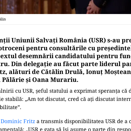
ălin
ții Uniunii Salvați România (USR) s-au pre
Cotroceni pentru consultările cu președinte
textul desemnării candidatului pentru fun
u. Din delegație au făcut parte liderul pa
tz, alături de Cătălin Drulă, Ionuț Moștea
n Pălărie și Oana Murariu.
lnirii cu USR, șeful statului a exprimat speranța că d
ie stabilă: „Am tot discutat, cred că ați discutat inter
ilitate”.
,
Dominic Fritz
a transmis disponibilitatea USR de a c
amentală: „USR e gata să își asume o parte din respo