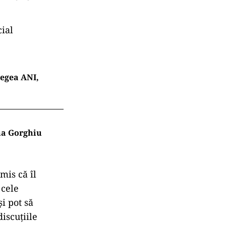
cial
legea ANI,
ina Gorghiu
mis că îl
 cele
i pot să
discuțiile