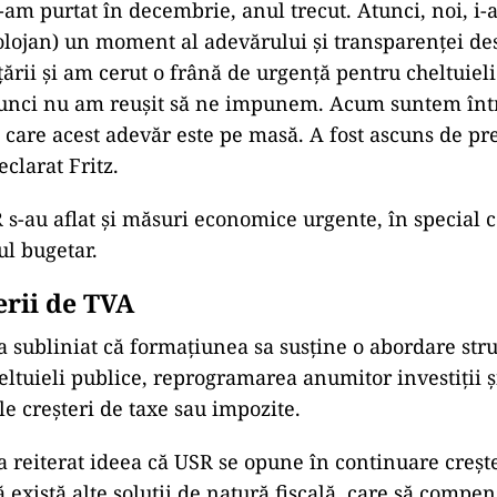
-am purtat în decembrie, anul trecut. Atunci, noi, i-
Bolojan) un moment al adevărului și transparenței de
țării și am cerut o frână de urgență pentru cheltuieli
tunci nu am reușit să ne impunem. Acum suntem înt
n care acest adevăr este pe masă. A fost ascuns de pr
eclarat Fritz.
s-au aflat și măsuri economice urgente, în special c
ul bugetar.
erii de TVA
a subliniat că formațiunea sa susține o abordare stru
eltuieli publice, reprogramarea anumitor investiții ș
ile creșteri de taxe sau impozite.
a reiterat ideea că USR se opune în continuare creșt
 există alte soluții de natură fiscală, care să compen