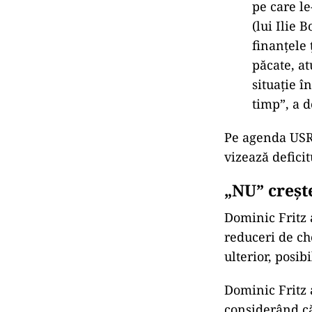
pe care le
(lui Ilie 
finanțele 
păcate, a
situație î
timp”, a d
Pe agenda USR 
vizează deficit
„NU” creșt
Dominic Fritz 
reduceri de ch
ulterior, posib
Dominic Fritz 
considerând că