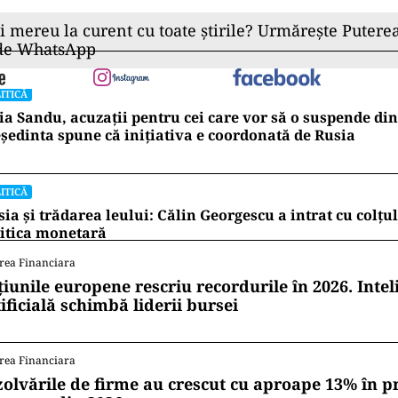
ii mereu la curent cu toate știrile? Urmărește Puterea
 de WhatsApp
ITICĂ
a Sandu, acuzații pentru cei care vor să o suspende din
ședinta spune că inițiativa e coordonată de Rusia
ITICĂ
ia și trădarea leului: Călin Georgescu a intrat cu colțu
itica monetară
rea Financiara
țiunile europene rescriu recordurile în 2026. Intel
ificială schimbă liderii bursei
rea Financiara
zolvările de firme au crescut cu aproape 13% în p