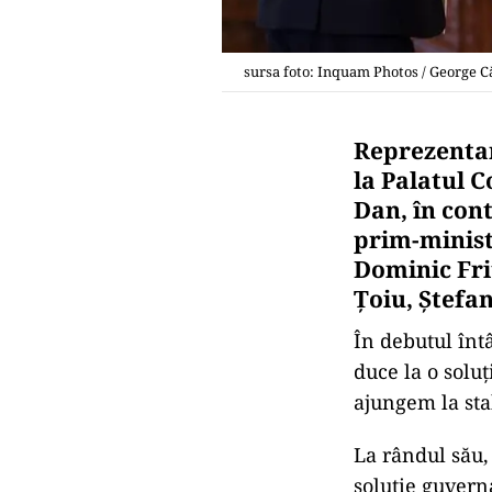
sursa foto: Inquam Photos / George C
Reprezentan
la Palatul 
Dan, în con
prim-ministr
Dominic Fri
Țoiu, Ștefa
În debutul întâ
duce la o soluț
ajungem la stab
La rândul său
soluție guvern