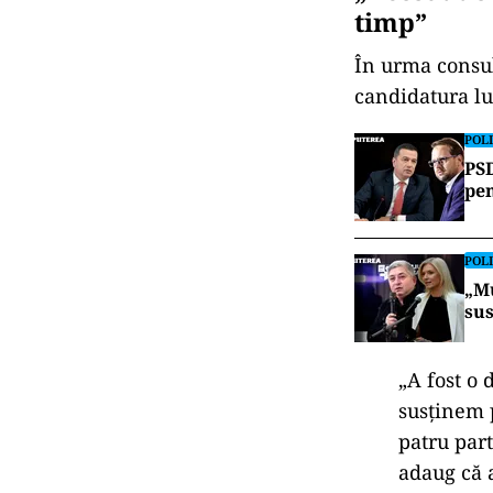
timp”
În urma consult
candidatura l
POLI
PSD
pen
POLI
„Mu
sus
„A fost o 
susținem p
patru par
adaug că a