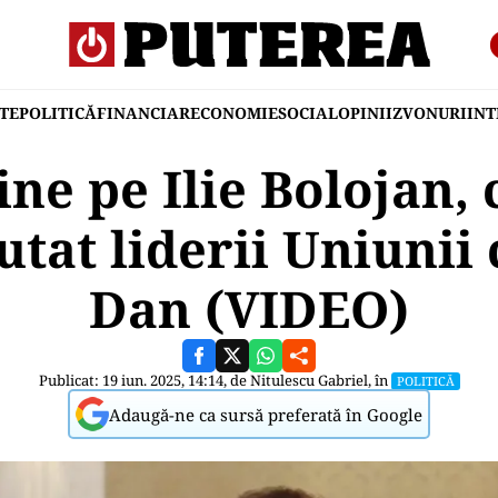
TE
POLITICĂ
FINANCIAR
ECONOMIE
SOCIAL
OPINII
ZVONURI
IN
ine pe Ilie Bolojan,
utat liderii Uniunii
Dan (VIDEO)
Publicat: 19 iun. 2025, 14:14, de
Nitulescu Gabriel
, în
POLITICĂ
Adaugă-ne ca sursă preferată în Google