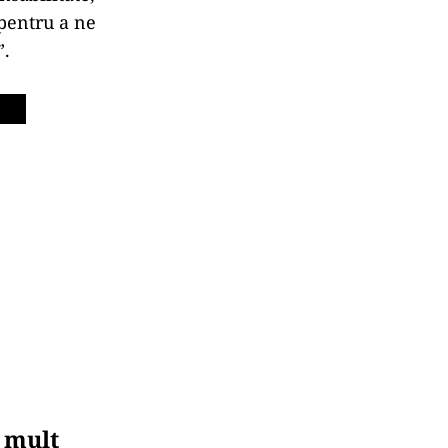
 pentru a ne
”.
a mult