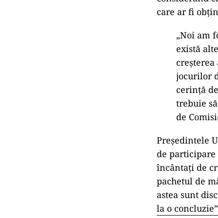
care ar fi obți
„Noi am f
există al
creșterea 
jocurilor 
cerință de
trebuie să
de Comisi
Președintele U
de participare
încântați de cr
pachetul de mă
astea sunt disc
la o concluzie”