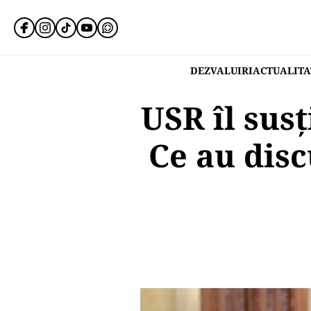
DEZVALUIRI
ACTUALITA
USR îl susț
Ce au disc