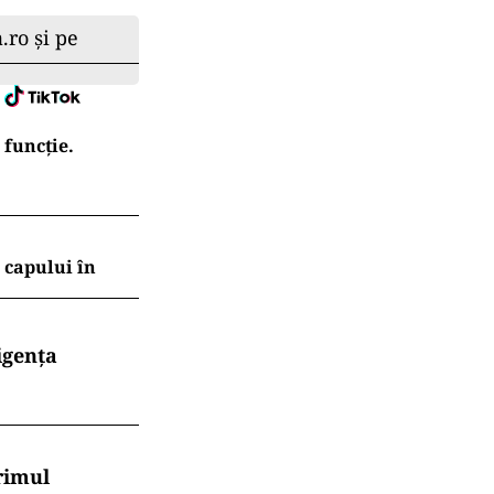
.ro și pe
 funcție.
l capului în
igența
rimul