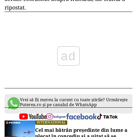
ripostat.
ad
Vrei să fii mereu la curent cu toate știrile? Urmărește
Puterea.ro și pe canalul de WhatsApp
INTERNAȚIONAL
Cel mai bătrân președinte din lume a
plecat în concediu și a uitat să se