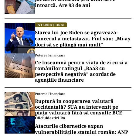
întoarcă. Are 93 de ani
INTERNAȚIONAL
Starea lui Joe Biden se agravează:
cancerul a metastazat. Fiul său: „Mi-aș
dori să se plângă mai mult”
Puterea Financiara
Ce înseamnă pentru viața de zi cu zi a
românilor ratingul „Baa3 cu
perspectivă negativă” acordat de
agențiile financiare
Puterea Financiara
Ruptură în cooperarea valutară
occidentală? SUA au intervenit pe
piața valutară fără să consulte BCE
Oficiuldestiri.ro
Atacurile cibernetice expun
vulnerabilitățile statului român: ANP