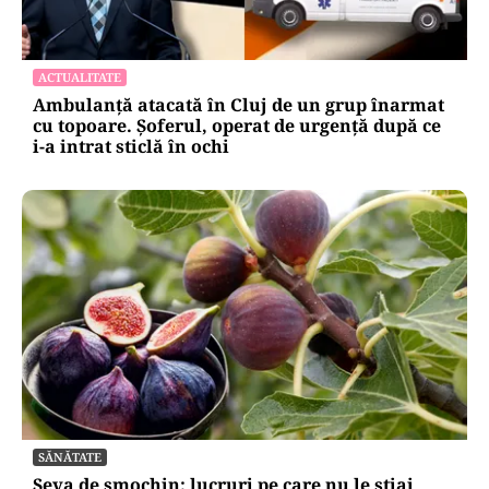
ACTUALITATE
Ambulanță atacată în Cluj de un grup înarmat
cu topoare. Șoferul, operat de urgență după ce
i-a intrat sticlă în ochi
SĂNĂTATE
Seva de smochin: lucruri pe care nu le știai