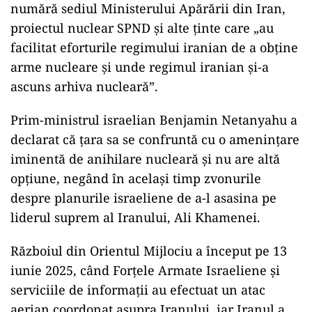
numără sediul Ministerului Apărării din Iran,
proiectul nuclear SPND și alte ținte care „au
facilitat eforturile regimului iranian de a obține
arme nucleare și unde regimul iranian și-a
ascuns arhiva nucleară”.
Prim-ministrul israelian Benjamin Netanyahu a
declarat că țara sa se confruntă cu o amenințare
iminentă de anihilare nucleară și nu are altă
opțiune, negând în același timp zvonurile
despre planurile israeliene de a-l asasina pe
liderul suprem al Iranului, Ali Khamenei.
Războiul din Orientul Mijlociu a început pe 13
iunie 2025, când Forțele Armate Israeliene și
serviciile de informații au efectuat un atac
aerian coordonat asupra Iranului, iar Iranul a