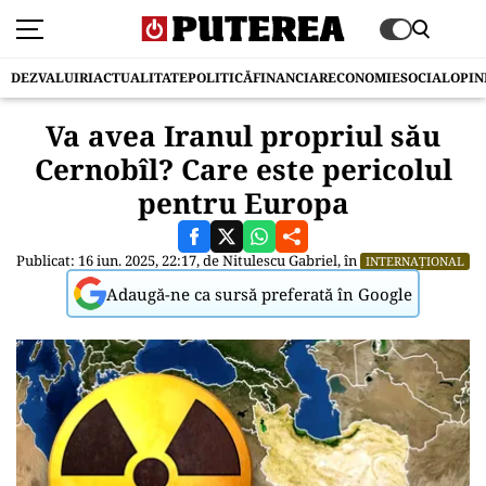
DEZVALUIRI
ACTUALITATE
POLITICĂ
FINANCIAR
ECONOMIE
SOCIAL
OPIN
Va avea Iranul propriul său
Cernobîl? Care este pericolul
pentru Europa
Publicat: 16 iun. 2025, 22:17, de
Nitulescu Gabriel
, în
INTERNAȚIONAL
Adaugă-ne ca sursă preferată în Google