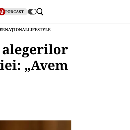
PODCAST
TERNAȚIONAL
LIFESTYLE
alegerilor
ției: „Avem