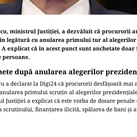
, ministrul Justiției, a dezvăluit că procurorii a
în legătură cu anularea primului tur al alegerilor
 A explicat că în acest punct sunt anchetate doar f
e persoane.
hete după anularea alegerilor preziden
 a declarat la Digi24 că procurorii desfășoară mai
 anularea primului scrutin al alegerilor prezidențial
ul Justiției a explicat că este vorba de dosare penale
 scrutinului, finanţarea ilicită, spălarea de bani și a