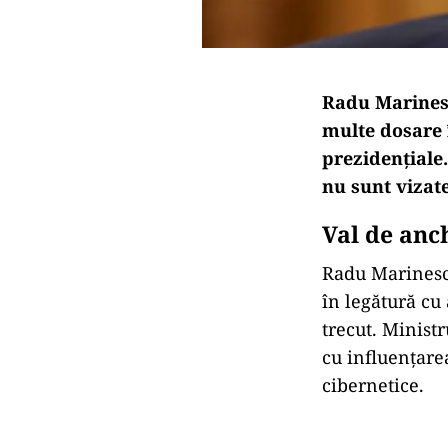
Radu Marinescu
multe dosare 
prezidențiale.
nu sunt vizat
Val de anc
Radu Marinescu
în legătură cu
trecut. Ministr
cu influenţarea
cibernetice.