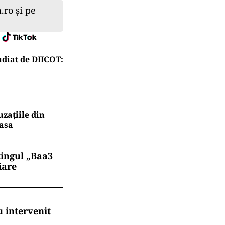
.ro și pe
diat de DIICOT:
uzațiile din
masa
tingul „Baa3
iare
 intervenit