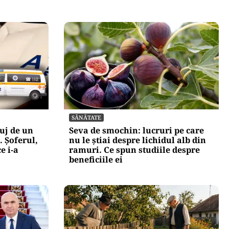
SĂNĂTATE
uj de un
Seva de smochin: lucruri pe care
 Șoferul,
nu le știai despre lichidul alb din
e i-a
ramuri. Ce spun studiile despre
beneficiile ei