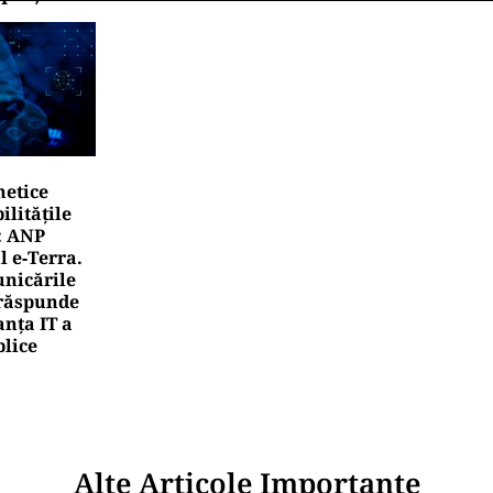
netice
litățile
: ANP
l e‑Terra.
nicările
e răspunde
nța IT a
blice
Alte Articole Importante