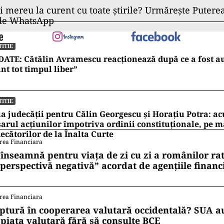
ii mereu la curent cu toate știrile? Urmărește Puterea
 de WhatsApp
TITIE
ATE: Cătălin Avramescu reacționează după ce a fost au
nt tot timpul liber”
TITIE
a judecății pentru Călin Georgescu și Horațiu Potra: ac
arul acțiunilor împotriva ordinii constituționale, pe 
ecătorilor de la Înalta Curte
rea Financiara
 înseamnă pentru viața de zi cu zi a românilor ra
 perspectivă negativă” acordat de agențiile financ
rea Financiara
ptură în cooperarea valutară occidentală? SUA au
 piața valutară fără să consulte BCE