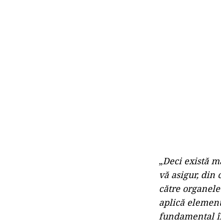
„
Deci există m
vă asigur, din 
către organele 
aplică element
fundamental în