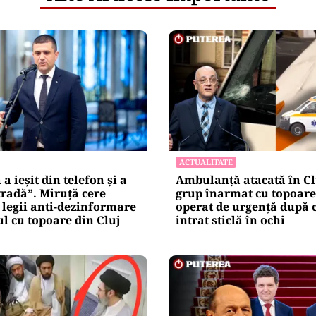
ACTUALITATE
a ieșit din telefon și a
Ambulanță atacată în Cl
tradă”. Miruță cere
grup înarmat cu topoare.
legii anti-dezinformare
operat de urgență după c
l cu topoare din Cluj
intrat sticlă în ochi