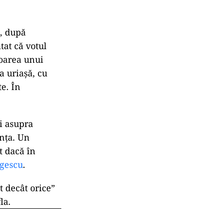
R, după
tat că votul
voarea unui
a uriașă, cu
e. În
ei asupra
unța. Un
t dacă în
rgescu
.
 decât orice”
la.