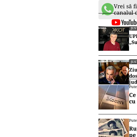
Vrei să f
canalul
JUS
UPD
„Su
JUS
Ziu
dos
jud
Pute
Ce
cu
Pute
Ru
pe