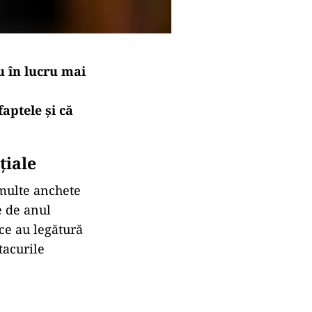
u în lucru mai
aptele și că
țiale
 multe anchete
e de anul
 ce au legătură
tacurile