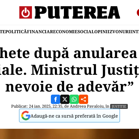
TE
POLITICĂ
FINANCIAR
ECONOMIE
SOCIAL
OPINII
ZVONURI
IN
chete după anularea 
ale. Ministrul Justi
nevoie de adevăr”
Publicat: 24 ian. 2025, 22:35, de
Andreea Pavaloiu
, în
JUSTITIE
Adaugă-ne ca sursă preferată în Google