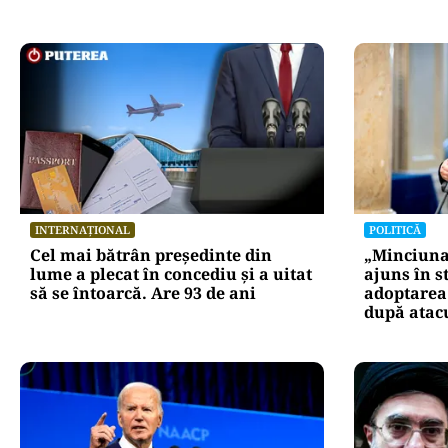
INTERNAȚIONAL
POLITICĂ
Cel mai bătrân președinte din
„Minciuna 
lume a plecat în concediu și a uitat
ajuns în s
să se întoarcă. Are 93 de ani
adoptarea 
după atacu