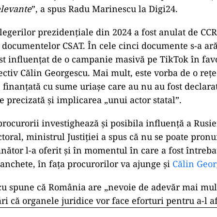
elevante
”, a spus Radu Marinescu la Digi24.
alegerilor prezidențiale din 2024 a fost anulat de CC
 documentelor CSAT. În cele cinci documente s-a ară
st influențat de o campanie masivă pe TikTok în fa
ectiv Călin Georgescu. Mai mult, este vorba de o rețe
, finanțată cu sume uriașe care au nu au fost declarat
 precizată și implicarea „unui actor statal”.
procurorii investighează și posibila influență a Rusi
toral, ministrul Justiției a spus că nu se poate pron
ător l-a oferit și în momentul în care a fost întreba
 anchete, în fața procurorilor va ajunge și
Călin Geo
u spune că România are „nevoie de adevăr mai mult
ări că organele juridice vor face eforturi pentru a-l af