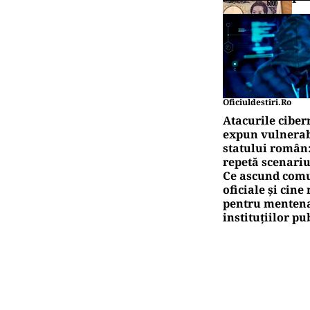
Oficiuldestiri.ro
Atacurile ciber
expun vulnerabi
statului român
repetă scenariu
Ce ascund comu
oficiale și cin
pentru mentena
instituțiilor pu