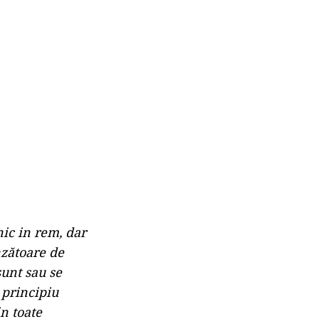
nic in rem, dar
nzătoare de
sunt sau se
 principiu
n toate