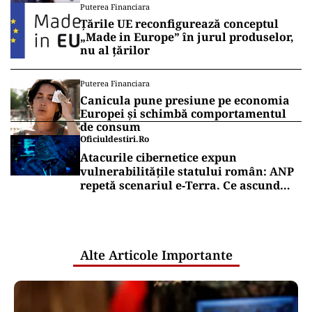
Puterea Financiara
Țările UE reconfigurează conceptul
„Made in Europe” în jurul produselor,
nu al țărilor
Puterea Financiara
Canicula pune presiune pe economia
Europei și schimbă comportamentul
de consum
Oficiuldestiri.ro
Atacurile cibernetice expun
vulnerabilitățile statului român: ANP
repetă scenariul e‑Terra. Ce ascund
comunicările oficiale și cine răspunde
pentru mentenanța IT a instituțiilor
publice
Alte Articole Importante