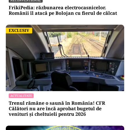
NECONVENTIONAL
FrikiPedia: răzbunarea electrocasnicelor.
Românii îl atacă pe Bolojan cu fierul de călcat
EXCLUSIV
EXCLUSIV
ACTUALITATE
Trenul rămâne o saună în România! CFR
Călători nu are încă aprobat bugetul de
venituri și cheltuieli pentru 2026