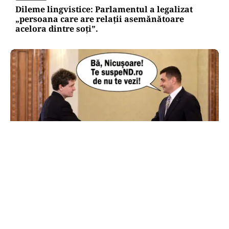
Dileme lingvistice: Parlamentul a legalizat
„persoana care are relații asemănătoare
acelora dintre soți”.
POLITICĂ
AUR și-a făcut site de suspendare. Deocamdată,
Nicușor Dan poate dormi liniștit