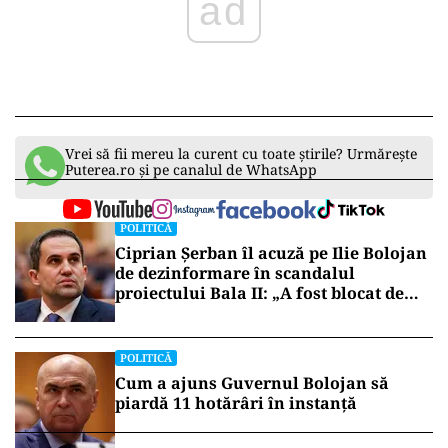
ad
Vrei să fii mereu la curent cu toate știrile? Urmărește
Puterea.ro și pe canalul de WhatsApp
POLITICĂ
Ciprian Șerban îl acuză pe Ilie Bolojan
de dezinformare în scandalul
proiectului Bala II: „A fost blocat de
Comisia Europeană, nu abandonat”
POLITICĂ
Cum a ajuns Guvernul Bolojan să
piardă 11 hotărâri în instanță