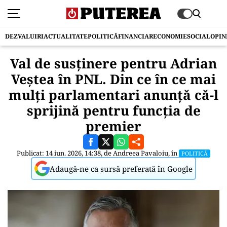
DEZVALUIRI
ACTUALITATE
POLITICĂ
FINANCIAR
ECONOMIE
SOCIAL
OPIN
Val de susținere pentru Adrian
Veștea în PNL. Din ce în ce mai
mulți parlamentari anunță că-l
sprijină pentru funcția de
premier
Publicat: 14 iun. 2026, 14:38, de
Andreea Pavaloiu
, în
POLITICĂ
Adaugă-ne ca sursă preferată în Google