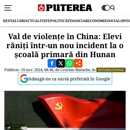
DEZVALUIRI
ACTUALITATE
POLITICĂ
FINANCIAR
ECONOMIE
SOCIAL
OPIN
Val de violențe în China: Elevi
răniți într-un nou incident la o
școală primară din Hunan
Publicat: 19 nov. 2024, 08:46, de
Cristian Matache
, în
INTERNAȚIONAL
Adaugă-ne ca sursă preferată în Google