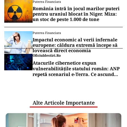
Puterea Financiara
România intră în jocul marilor puteri
pentru uraniul blocat în Niger. Miza:
un stoc de peste 1.000 de tone
Puterea Financiara
Impactul economic al verii infernale
europene: căldura extremă începe să
lovească direct economia
Oficiuldestiri.ro
Atacurile cibernetice expun
vulnerabilitățile statului român: ANP
repetă scenariul e‑Terra. Ce ascund
comunicările oficiale și cine răspunde
pentru mentenanța IT a instituțiilor
publice
Alte Articole Importante