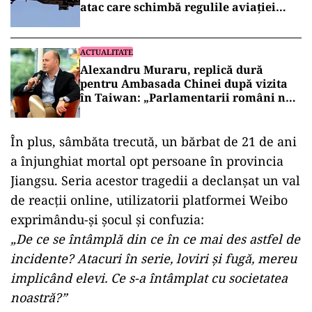
atac care schimbă regulile aviației
militare (VIDEO)
ACTUALITATE
Alexandru Muraru, replică dură
pentru Ambasada Chinei după vizita
în Taiwan: „Parlamentarii români nu
cer aprobarea Beijingului”
În plus, sâmbăta trecută, un bărbat de 21 de ani
a înjunghiat mortal opt persoane în provincia
Jiangsu. Seria acestor tragedii a declanșat un val
de reacții online, utilizatorii platformei Weibo
exprimându-și șocul și confuzia:
„De ce se întâmplă din ce în ce mai des astfel de
incidente? Atacuri în serie, loviri și fugă, mereu
implicând elevi. Ce s-a întâmplat cu societatea
noastră?”