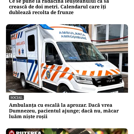
Ce se pune la rădăcina leușteanului ca să
crească de doi metri. Calendarul care îți
dublează recolta de frunze
SOCIAL
Ambulanța cu escală la aprozar. Dacă vrea
Dumnezeu, pacientul ajunge; dacă nu, măcar
luăm niște roșii