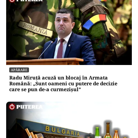
APĂRARE
Radu Miruță acuză un blocaj în Armata
Română: „Sunt oameni cu putere de decizie
care se pun de-a curmezișul”