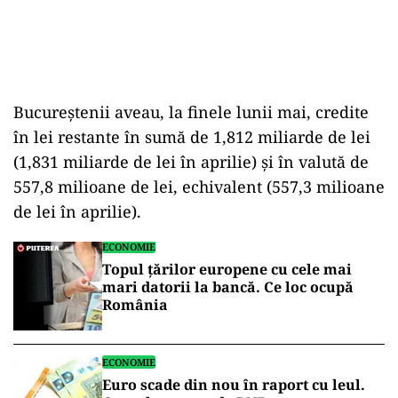
Bucureştenii aveau, la finele lunii mai, credite
în lei restante în sumă de 1,812 miliarde de lei
(1,831 miliarde de lei în aprilie) şi în valută de
557,8 milioane de lei, echivalent (557,3 milioane
de lei în aprilie).
ECONOMIE
Topul țărilor europene cu cele mai
mari datorii la bancă. Ce loc ocupă
România
ECONOMIE
Euro scade din nou în raport cu leul.