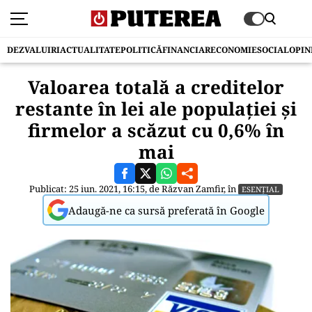
DEZVALUIRI
ACTUALITATE
POLITICĂ
FINANCIAR
ECONOMIE
SOCIAL
OPIN
Valoarea totală a creditelor
restante în lei ale populaţiei şi
firmelor a scăzut cu 0,6% în
mai
Publicat: 25 iun. 2021, 16:15, de
Răzvan Zamfir
, în
ESENȚIAL
Adaugă-ne ca sursă preferată în Google