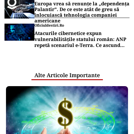
Europa vrea să renunțe la „dependența
Palantir”. De ce este atât de greu să
înlocuiască tehnologia companiei
americane
Oficiuldestiri.ro
Atacurile cibernetice expun
vulnerabilitățile statului român: ANP
repetă scenariul e‑Terra. Ce ascund
comunicările oficiale și cine răspunde
pentru mentenanța IT a instituțiilor
publice
Alte Articole Importante