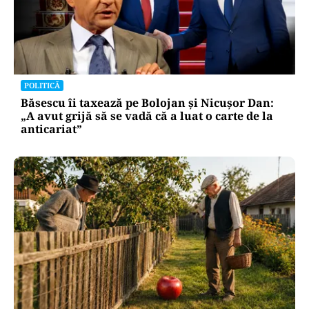
vulnerabilitățile statului român: ANP
repetă scenariul e‑Terra. Ce ascund
comunicările oficiale și cine răspunde
pentru mentenanța IT a instituțiilor
publice
Alte Articole Importante
POLITICĂ
Băsescu îi taxează pe Bolojan și Nicușor Dan: