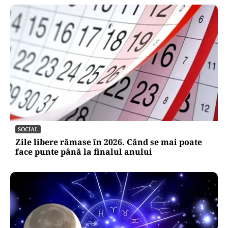
POLITICĂ
Pe cine vede premier Crin Antonescu în locul
lui Ilie Bolojan. Numele pe care l-ar desemna,
dacă ar fi președinte