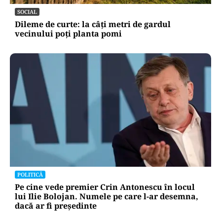
„A avut grijă să se vadă că a luat o carte de la
anticariat”
SOCIAL
Dileme de curte: la câți metri de gardul
vecinului poți planta pomi