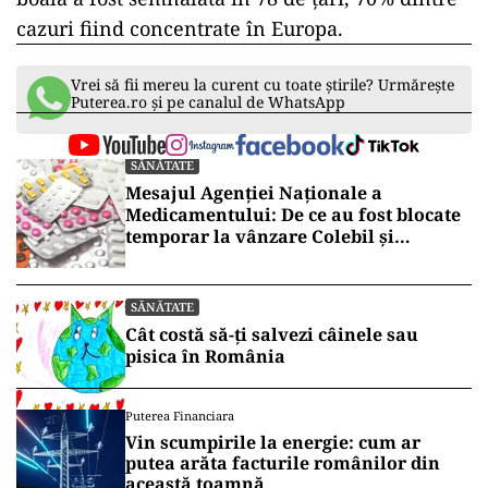
interval de cel puțin 28 de zile. Pentru
persoanele vaccinate contra variolei în
copilărie, o doză este suficientă. Pentru
persoanele imunodeprimate este recomandată
și o a treia doză. Potrivit Institutului Pasteur,
acest vaccin ar fi eficace 85% contra virusului.
În afara zonelor endemice din Africa, de la
începutul lunii mai, au fost detectate peste
18.000 de cazuri de variola maimuței. Această
boală a fost semnalată în 78 de țări, 70% dintre
cazuri fiind concentrate în Europa.
Vrei să fii mereu la curent cu toate știrile? Urmărește
Puterea.ro și pe canalul de WhatsApp
SĂNĂTATE