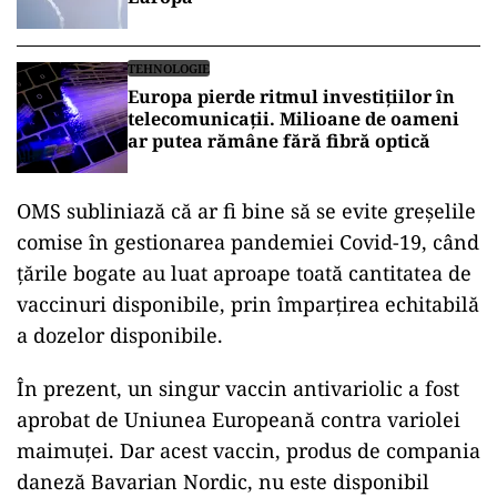
Această epidemie poate fi oprită, dacă țările,
comunitățile și indivizii se informează, țin
seama de riscuri, adoptă măsurile necesare
pentru a stopa transmiterea și asigură protecția
grupurilor vulnerabile, explică dr. Tedros.
INTERNAȚIONAL
Decizie cu miză uriașă: SUA discută
extinderea prezenței nucleare în
Europa
TEHNOLOGIE
Europa pierde ritmul investițiilor în
telecomunicații. Milioane de oameni
ar putea rămâne fără fibră optică