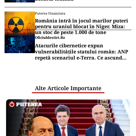
Mesajul Agenției Naționale a
Medicamentului: De ce au fost blocate
temporar la vânzare Colebil și
Panzcebil
SĂNĂTATE
Cât costă să-ți salvezi câinele sau
pisica în România
Puterea Financiara
Vin scumpirile la energie: cum ar
putea arăta facturile românilor din
această toamnă
Puterea Financiara
România intră în jocul marilor puteri
pentru uraniul blocat în Niger. Miza:
un stoc de peste 1.000 de tone
Oficiuldestiri.ro
Atacurile cibernetice expun