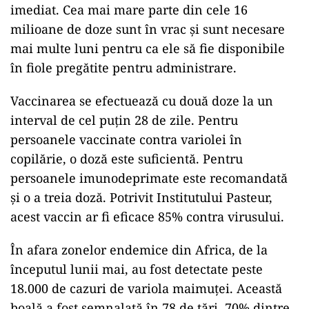
OMS subliniază că ar fi bine să se evite greșelile
comise în gestionarea pandemiei Covid-19, când
țările bogate au luat aproape toată cantitatea de
vaccinuri disponibile, prin împarțirea echitabilă
a dozelor disponibile.
În prezent, un singur vaccin antivariolic a fost
aprobat de Uniunea Europeană contra variolei
maimuței. Dar acest vaccin, produs de compania
daneză Bavarian Nordic, nu este disponibil
imediat. Cea mai mare parte din cele 16
milioane de doze sunt în vrac și sunt necesare
mai multe luni pentru ca ele să fie disponibile
în fiole pregătite pentru administrare.
Vaccinarea se efectuează cu două doze la un