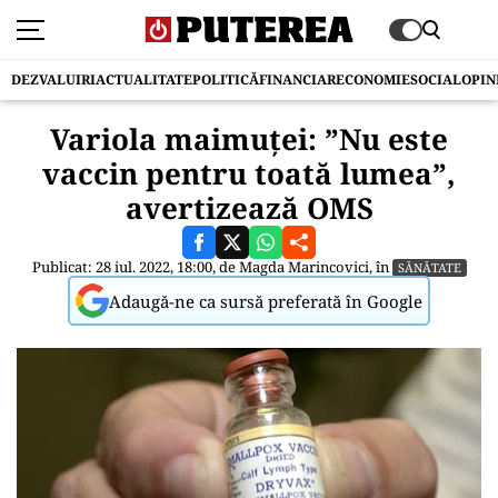
DEZVALUIRI
ACTUALITATE
POLITICĂ
FINANCIAR
ECONOMIE
SOCIAL
OPIN
Variola maimuței: ”Nu este
vaccin pentru toată lumea”,
avertizează OMS
Publicat: 28 iul. 2022, 18:00, de
Magda Marincovici
, în
SĂNĂTATE
Adaugă-ne ca sursă preferată în Google