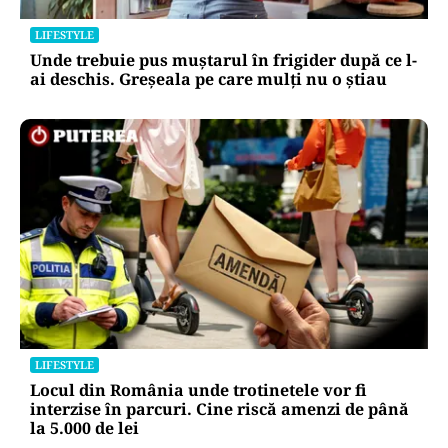
Horoscop 9 august 2026. Capricornii primesc o
veste neașteptată, Scorpionii deschid un capitol
sentimental
LIFESTYLE
Unde trebuie pus muștarul în frigider după ce l-
ai deschis. Greșeala pe care mulți nu o știau