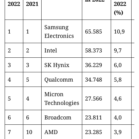
2022
2021
2022
(%)
Samsung
1
1
65.585
10,9
7
Electronics
2
2
Intel
58.373
9,7
7
3
3
SK Hynix
36.229
6,0
3
4
5
Qualcomm
34.748
5,8
2
Micron
5
4
27.566
4,6
2
Technologies
6
6
Broadcom
23.811
4,0
1
7
10
AMD
23.285
3,9
1