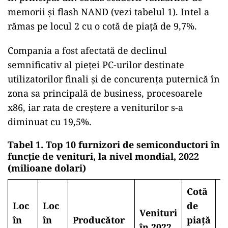
memorii și flash NAND (vezi tabelul 1). Intel a
rămas pe locul 2 cu o cotă de piață de 9,7%.
Compania a fost afectată de declinul
semnificativ al pieței PC-urilor destinate
utilizatorilor finali și de concurența puternică în
zona sa principală de business, procesoarele
x86, iar rata de creștere a veniturilor s-a
diminuat cu 19,5%.
Tabel 1. Top 10 furnizori de semiconductori în
funcție de venituri, la nivel mondial, 2022
(milioane dolari)
Cotă
Loc
Loc
de
Venituri
V
în
în
Producător
piață
în 2022
î