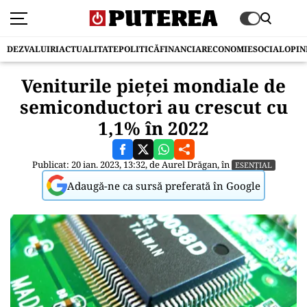
DEZVALUIRI
ACTUALITATE
POLITICĂ
FINANCIAR
ECONOMIE
SOCIAL
OPIN
Veniturile pieței mondiale de
semiconductori au crescut cu
1,1% în 2022
Publicat: 20 ian. 2023, 13:32, de
Aurel Drăgan
, în
ESENȚIAL
Adaugă-ne ca sursă preferată în Google