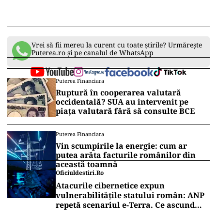
Vrei să fii mereu la curent cu toate știrile? Urmărește
Puterea.ro și pe canalul de WhatsApp
Puterea Financiara
Ruptură în cooperarea valutară
occidentală? SUA au intervenit pe
piața valutară fără să consulte BCE
Puterea Financiara
Vin scumpirile la energie: cum ar
putea arăta facturile românilor din
această toamnă
Oficiuldestiri.ro
Atacurile cibernetice expun
vulnerabilitățile statului român: ANP
repetă scenariul e‑Terra. Ce ascund
comunicările oficiale și cine răspunde