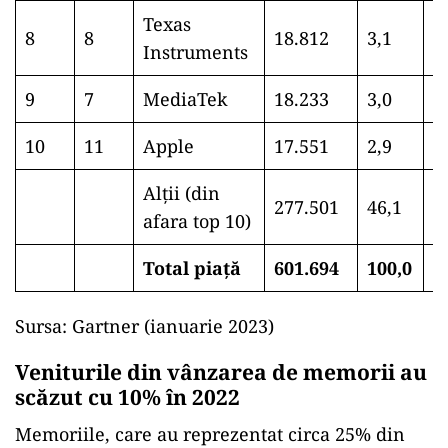
Texas
8
8
18.812
3,1
1
Instruments
9
7
MediaTek
18.233
3,0
1
10
11
Apple
17.551
2,9
1
Alții (din
277.501
46,1
2
afara top 10)
Total piață
601.694
100,0
5
Sursa: Gartner (ianuarie 2023)
Veniturile din vânzarea de memorii au
scăzut cu 10% în 2022
Memoriile, care au reprezentat circa 25% din