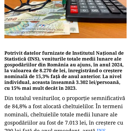
Potrivit datelor furnizate de Institutul Național de
Statistică (INS), veniturile totale medii lunare ale
gospodăriilor din România au ajuns, în anul 2024,
la valoarea de 8.270 de lei, înregistrând o creștere
nominală de 15,3% față de anul anterior. La nivel
individual, aceasta înseamnă 3.302 lei/persoană,
cu 15% mai mult decât în 2023.
Din totalul veniturilor, o proporție semnificativă
de 84,8% a fost alocată cheltuielilor. În termeni
nominali, cheltuielile totale medii lunare ale
gospodăriilor au fost de 7.013 lei, în creștere cu
790 lei față de anul precedent, arată
INS
.