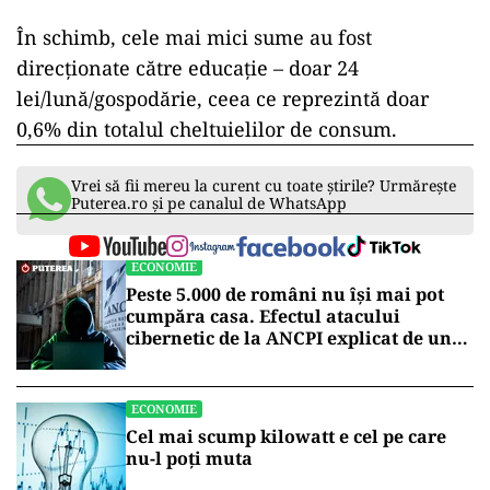
În schimb, cele mai mici sume au fost
direcționate către educație – doar 24
lei/lună/gospodărie, ceea ce reprezintă doar
0,6% din totalul cheltuielilor de consum.
Vrei să fii mereu la curent cu toate știrile? Urmărește
Puterea.ro și pe canalul de WhatsApp
ECONOMIE
Peste 5.000 de români nu își mai pot
cumpăra casa. Efectul atacului
cibernetic de la ANCPI explicat de un
broker
ECONOMIE
Cel mai scump kilowatt e cel pe care
nu-l poți muta