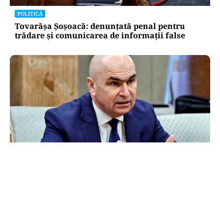
POLITICĂ
Tovarășa Șoșoacă: denunțată penal pentru
trădare și comunicarea de informații false
POLITICĂ
Bolojan acuză PSD și AUR. PNL vrea premier
tehnocrat: „Au lăsat România în faza finală de
absorbţie a PNRR”