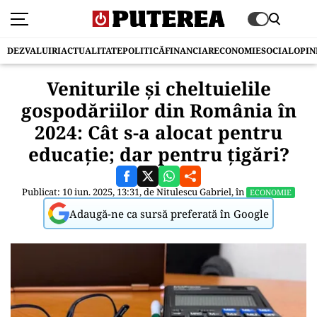
DEZVALUIRI
ACTUALITATE
POLITICĂ
FINANCIAR
ECONOMIE
SOCIAL
OPIN
Veniturile și cheltuielile
gospodăriilor din România în
2024: Cât s-a alocat pentru
educație; dar pentru țigări?
Publicat: 10 iun. 2025, 13:31, de
Nitulescu Gabriel
, în
ECONOMIE
Adaugă-ne ca sursă preferată în Google