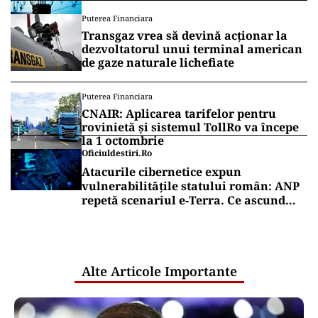
Puterea Financiara
Transgaz vrea să devină acționar la
dezvoltatorul unui terminal american
de gaze naturale lichefiate
Puterea Financiara
CNAIR: Aplicarea tarifelor pentru
rovinietă și sistemul TollRo va începe
la 1 octombrie
Oficiuldestiri.ro
Atacurile cibernetice expun
vulnerabilitățile statului român: ANP
repetă scenariul e‑Terra. Ce ascund
comunicările oficiale și cine răspunde
pentru mentenanța IT a instituțiilor
publice
Alte Articole Importante