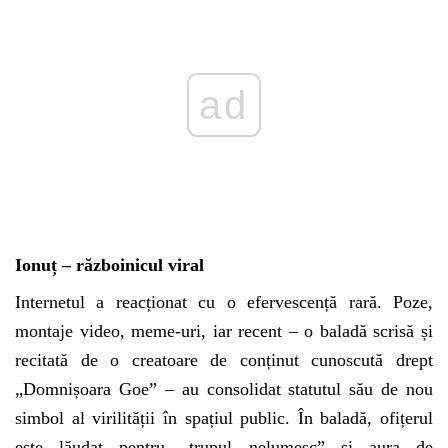
Ionuț – războinicul viral
Internetul a reacționat cu o efervescență rară. Poze,
montaje video, meme-uri, iar recent – o baladă scrisă și
recitată de o creatoare de conținut cunoscută drept
„Domnișoara Goe” – au consolidat statutul său de nou
simbol al virilității în spațiul public. În baladă, ofițerul
este lăudat pentru „trupul nelumesc” și aura de