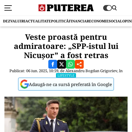
DEZVALUIRI
ACTUALITATE
POLITICĂ
FINANCIAR
ECONOMIE
SOCIAL
OPIN
Veste proastă pentru
admiratoare: „SPP-istul lui
Nicușor” a fost retras
Publicat: 06 iun. 2025, 10:59, de
Alexandru Bogdan Grigoriev
, în
LIFESTYLE
Adaugă-ne ca sursă preferată în Google