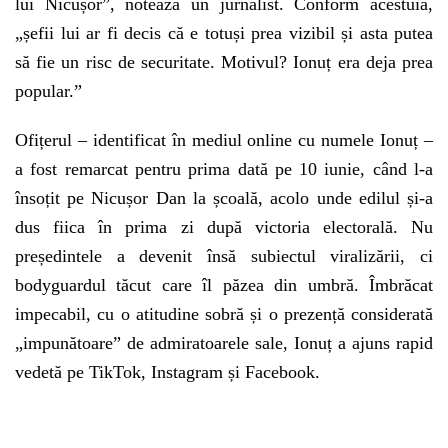
lui Nicușor”, notează un jurnalist. Conform acestuia,
„șefii lui ar fi decis că e totuși prea vizibil și asta putea
să fie un risc de securitate. Motivul? Ionuț era deja prea
popular.”
Ofițerul – identificat în mediul online cu numele Ionuț –
a fost remarcat pentru prima dată pe 10 iunie, când l-a
însoțit pe Nicușor Dan la școală, acolo unde edilul și-a
dus fiica în prima zi după victoria electorală. Nu
președintele a devenit însă subiectul viralizării, ci
bodyguardul tăcut care îl păzea din umbră. Îmbrăcat
impecabil, cu o atitudine sobră și o prezență considerată
„impunătoare” de admiratoarele sale, Ionuț a ajuns rapid
vedetă pe TikTok, Instagram și Facebook.
Play