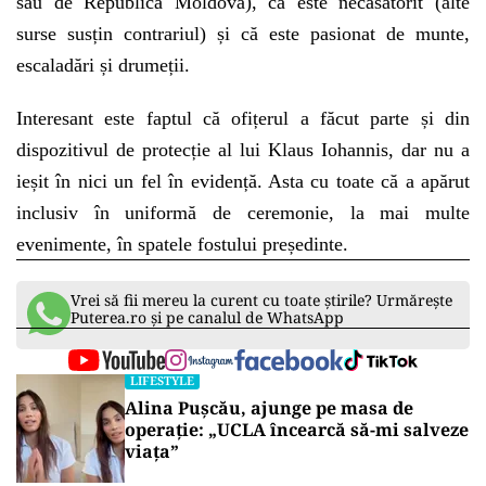
sau de Republica Moldova), că este necăsătorit (alte
surse susțin contrariul) și că este pasionat de munte,
escaladări și drumeții.
Interesant este faptul că ofițerul a făcut parte și din
dispozitivul de protecție al lui Klaus Iohannis, dar nu a
ieșit în nici un fel în evidență. Asta cu toate că a apărut
inclusiv în uniformă de ceremonie, la mai multe
evenimente, în spatele fostului președinte.
Vrei să fii mereu la curent cu toate știrile? Urmărește
Puterea.ro și pe canalul de WhatsApp
LIFESTYLE
Alina Pușcău, ajunge pe masa de
operație: „UCLA încearcă să-mi salveze
viața”