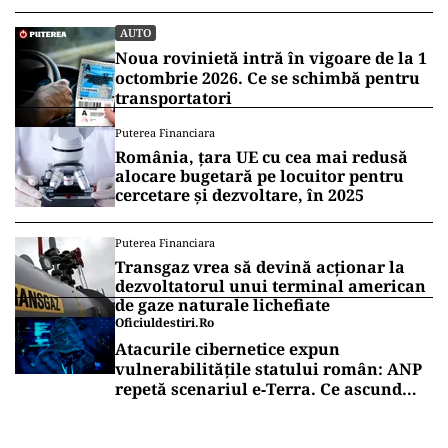
AUTO
Noua rovinietă intră în vigoare de la 1
octombrie 2026. Ce se schimbă pentru
transportatori
Puterea Financiara
România, țara UE cu cea mai redusă
alocare bugetară pe locuitor pentru
cercetare și dezvoltare, în 2025
Puterea Financiara
Transgaz vrea să devină acționar la
dezvoltatorul unui terminal american
de gaze naturale lichefiate
Oficiuldestiri.ro
Atacurile cibernetice expun
vulnerabilitățile statului român: ANP
repetă scenariul e‑Terra. Ce ascund
comunicările oficiale și cine răspunde
pentru mentenanța IT a instituțiilor