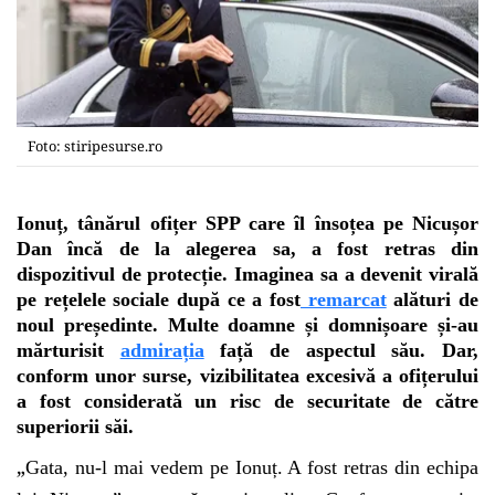
Foto: stiripesurse.ro
Ionuț, tânărul ofițer SPP care îl însoțea pe Nicușor
Dan încă de la alegerea sa, a fost retras din
dispozitivul de protecție. Imaginea sa a devenit virală
pe rețelele sociale după ce a fost
remarcat
alături de
noul președinte. Multe doamne și domnișoare și-au
mărturisit
admirația
față de aspectul său. Dar,
conform unor surse, vizibilitatea excesivă a ofițerului
a fost considerată un risc de securitate de către
superiorii săi.
„
Gata, nu-l mai vedem pe Ionuț. A fost retras din echipa