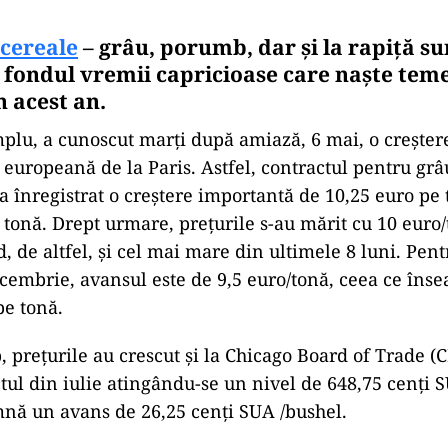
cereale
– grâu, porumb, dar și la rapiță su
e fondul vremii capricioase care naște tem
n acest an.
plu, a cunoscut marți după amiază, 6 mai, o crește
europeană de la Paris. Astfel, contractul pentru gr
a înregistrat o creștere importantă de 10,25 euro pe 
 tonă. Drept urmare, prețurile s-au mărit cu 10 euro
, de altfel, și cel mai mare din ultimele 8 luni. Pent
cembrie, avansul este de 9,5 euro/tonă, ceea ce îns
pe tonă.
, prețurile au crescut și la Chicago Board of Trade (
tul din iulie atingându-se un nivel de 648,75 cenți 
nă un avans de 26,25 cenți SUA /bushel.