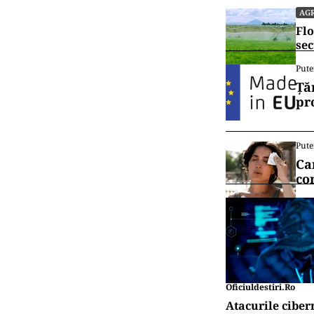
AG
Flo
sec
Pute
Ță
pr
Pute
Ca
co
Oficiuldestiri.ro
Atacurile ciber