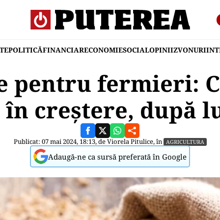
TE
POLITICĂ
FINANCIAR
ECONOMIE
SOCIAL
OPINII
ZVONURI
IN
e pentru fermieri: Co
 în creștere, după 
Publicat: 07 mai 2024, 18:13, de
Viorela Pitulice
, în
AGRICULTURA
Adaugă-ne ca sursă preferată în Google