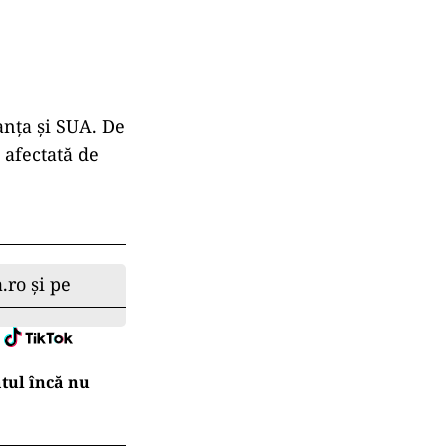
anța și SUA. De
 afectată de
.ro și pe
atul încă nu