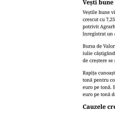
Vești bune
Veștile bune v
crescut cu 7,2
potrivit Agrar
înregistrat un
Bursa de Valor
iulie câștigân
de creștere se
Rapița cunoaște
tonă pentru co
euro pe tonă. 
euro pe tonă d
Cauzele cre