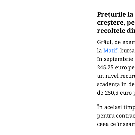
Prețurile la
creștere, p
recoltele di
Grâul, de exem
la
Matif,
bursa 
în septembrie 
245,25 euro pe
un nivel record
scadența în de
de 250,5 euro 
În același timp
pentru contrac
ceea ce înseam