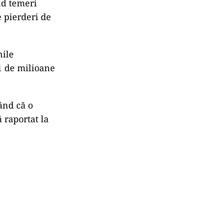
nd temeri
e pierderi de
nile
91 de milioane
ând că o
 raportat la