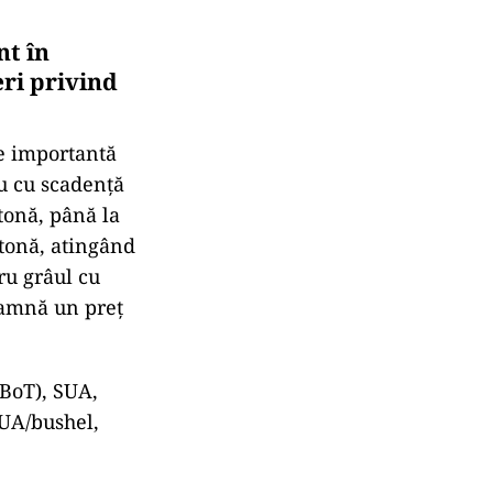
nt în
eri privind
re importantă
âu cu scadență
tonă, până la
/tonă, atingând
ru grâul cu
eamnă un preț
CBoT), SUA,
SUA/bushel,