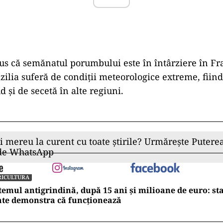
us că semănatul porumbului este în întârziere în Fr
ilia suferă de condiții meteorologice extreme, fiind
d și de secetă în alte regiuni.
ii mereu la curent cu toate știrile? Urmărește Puterea
 de WhatsApp
RICULTURA
temul antigrindină, după 15 ani și milioane de euro: st
ate demonstra că funcționează