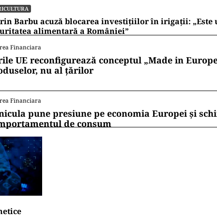
RICULTURA
rin Barbu acuză blocarea investițiilor în irigații: „Este 
uritatea alimentară a României”
rea Financiara
rile UE reconfigurează conceptul „Made in Europe
oduselor, nu al țărilor
rea Financiara
nicula pune presiune pe economia Europei și sc
mportamentul de consum
netice