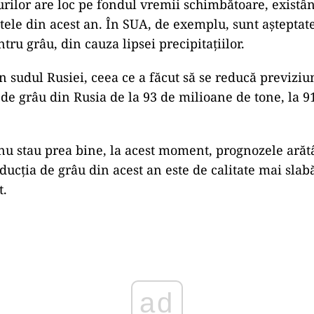
urilor are loc pe fondul vremii schimbătoare, existâ
ltele din acest an. În SUA, de exemplu, sunt așteptat
ru grâu, din cauza lipsei precipitațiilor.
în sudul Rusiei, ceea ce a făcut să se reducă previziu
 de grâu din Rusia de la 93 de milioane de tone, la 
 nu stau prea bine, la acest moment, prognozele arăt
ducția de grâu din acest an este de calitate mai slabă
t.
ad