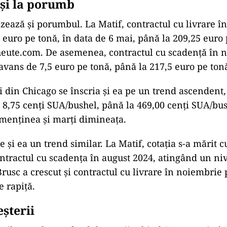
 și la porumb
izează și porumbul. La Matif, contractul cu livrare în
5 euro pe tonă, în data de 6 mai, până la 209,25 euro 
heute.com. De asemenea, contractul cu scadență în 
 avans de 7,5 euro pe tonă, până la 217,5 euro pe ton
i din Chicago se înscria și ea pe un trend ascenden
d 8,75 cenți SUA/bushel, până la 469,00 cenți SUA/bu
 menținea și marți dimineața.
 și ea un trend similar. La Matif, cotația s-a mărit 
ntractul cu scadența în august 2024, atingând un ni
Brusc a crescut și contractul cu livrare în noiembrie
e rapiță.
șterii