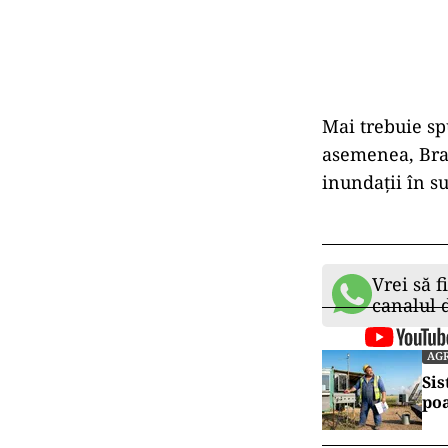
Mai trebuie sp
asemenea, Braz
inundații în su
Vrei să f
canalul
AG
Sis
po