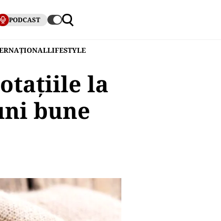
PODCAST
TERNAȚIONAL
LIFESTYLE
tațiile la
luni bune