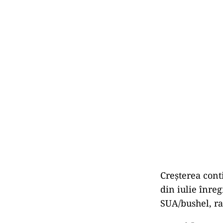
Creșterea cont
din iulie înre
SUA/bushel, rap