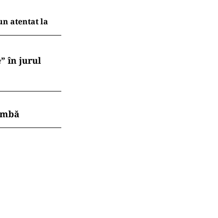
un atentat la
” în jurul
himbă