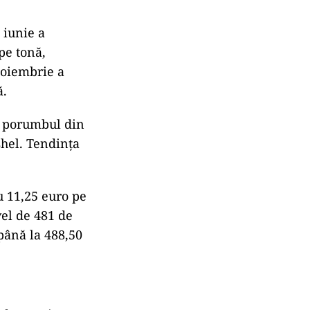
 iunie a
pe tonă,
noiembrie a
ă.
t, porumbul din
shel. Tendința
cu 11,25 euro pe
vel de 481 de
 până la 488,50