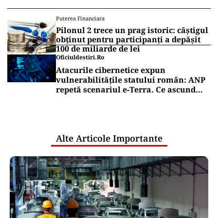
Puterea Financiara
Pilonul 2 trece un prag istoric: câștigul
obținut pentru participanți a depășit
100 de miliarde de lei
Oficiuldestiri.ro
Atacurile cibernetice expun
vulnerabilitățile statului român: ANP
repetă scenariul e‑Terra. Ce ascund
comunicările oficiale și cine răspunde
pentru mentenanța IT a instituțiilor
publice
Alte Articole Importante