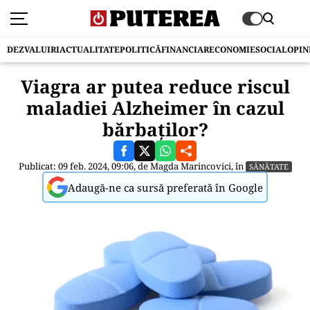
DEZVALUIRI
ACTUALITATE
POLITICĂ
FINANCIAR
ECONOMIE
SOCIAL
OPIN
Viagra ar putea reduce riscul
maladiei Alzheimer în cazul
bărbaților?
Publicat: 09 feb. 2024, 09:06, de
Magda Marincovici
, în
SĂNĂTATE
Adaugă-ne ca sursă preferată în Google