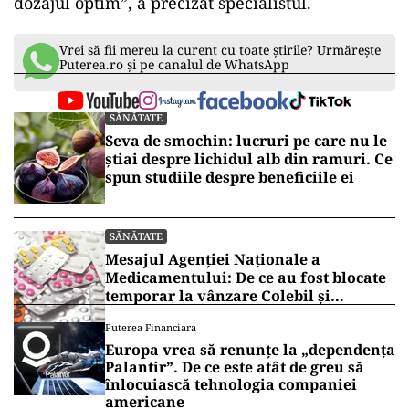
dozajul optim”, a precizat specialistul.
Vrei să fii mereu la curent cu toate știrile? Urmărește
Puterea.ro și pe canalul de WhatsApp
SĂNĂTATE
Seva de smochin: lucruri pe care nu le
știai despre lichidul alb din ramuri. Ce
spun studiile despre beneficiile ei
SĂNĂTATE
Mesajul Agenției Naționale a
Medicamentului: De ce au fost blocate
temporar la vânzare Colebil și
Panzcebil
Puterea Financiara
Europa vrea să renunțe la „dependența
Palantir”. De ce este atât de greu să
înlocuiască tehnologia companiei
americane