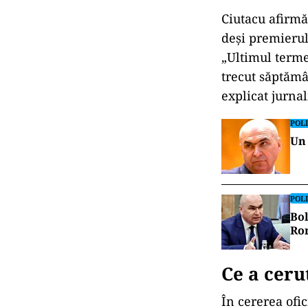
culminant” a e
„Am dat în jud
mi-a luat-o în
e foarte OK, a
Jurnalistul a a
al Guvernului 
mă văd în sala 
Bolojan
. Care 
mincinoasă. I-
de joc, dar n-
legală și const
Ciutacu afirmă 
deși premierul 
„Ultimul terme