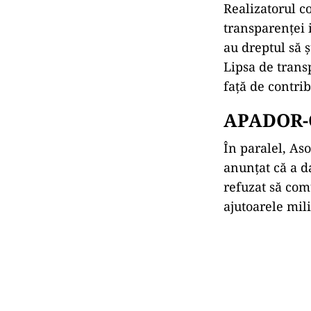
suma totală 
numărul est
măsurilor de
valoarea tot
din 2022.
Jurnalistul sus
fără documente 
Victor Ciutacu
„Nu cred că vo
disponibilitate
Realizatorul c
transparenței 
au dreptul să ș
Lipsa de trans