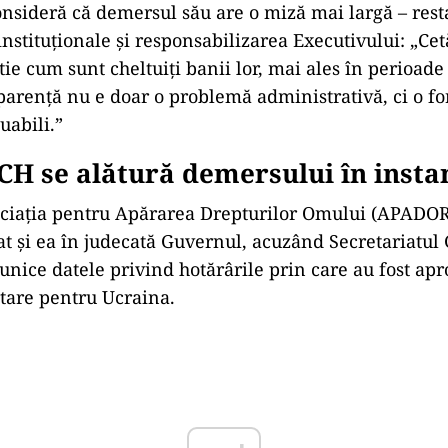
alocată pentru aceste servicii;
imat al beneficiarilor pentru anii 2025–2026, după
 austeritate;
ală a sprijinului financiar oferit refugiaților ucrain
ține că a primit doar răspunsuri parțiale și vagi, fără 
oficiale care să justifice cheltuielile.
 a precizat că este reprezentat în proces de avocata
i putea să-i mulțumesc vreodată suficient pentru imp
, răbdare și profesionalism.”
onsideră că demersul său are o miză mai largă – rest
instituționale și responsabilizarea Executivului: „Ce
tie cum sunt cheltuiți banii lor, mai ales în perioade 
parență nu e doar o problemă administrativă, ci o f