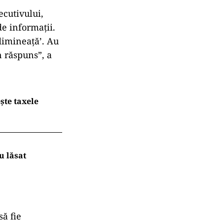
ecată Guvernul:
rul. Uite că
OR-CH. Ceea ce
 nejustificat
publice: „O să
gali ai lui
Ilie
și lașă, și
iună și bătaie
 din păcate,
ecutivului,
de informații.
dimineață’. Au