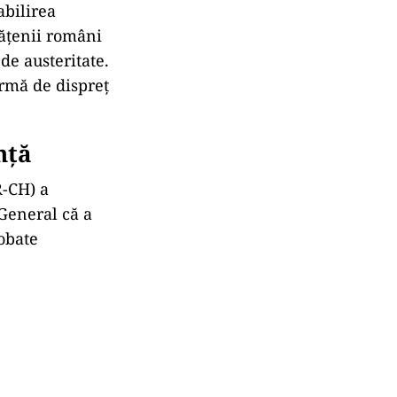
 implementarea
eni începând
cifre clare și
 Oana Anghel:
licare,
abilirea
tățenii români
de austeritate.
ormă de dispreț