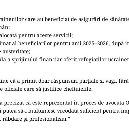
ni și, în ciuda insistențelor, nu am mai primit niciu
istul.
TICĂ
lider USR îl critică dur pe Ilie Bolojan: Un liberal nu cr
TICĂ
ojan acuză PSD și AUR. PNL vrea premier tehnocrat: „A
ânia în faza finală de absorbţie a PNRR”
t jurnalistul Guvernului Bolojan
ială transmisă Guvernului, Victor Ciutacu a solicitat 
inenilor care au beneficiat de asigurări de sănătate
mân;