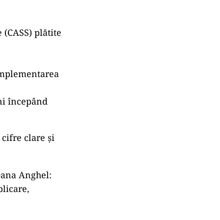
n răspuns”, a
ește taxele
u lăsat
să fie
 (CASS) plătite