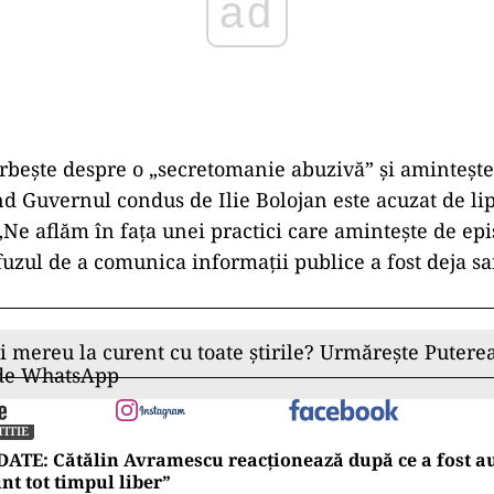
uabili.”
H se alătură demersului în insta
ociația pentru Apărarea Drepturilor Omului (APADO
at și ea în judecată Guvernul, acuzând Secretariatul
unice datele privind hotărârile prin care au fost ap
itare pentru Ucraina.
ad