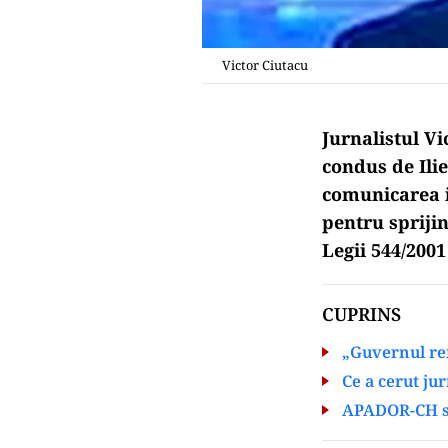
Victor Ciutacu
Jurnalistul Vi
condus de Ilie
comunicarea i
pentru spriji
Legii 544/2001
CUPRINS
„Guvernul ref
Ce a cerut ju
APADOR-CH se