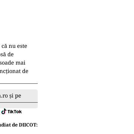
nță
R-CH) a
 General că a
robate