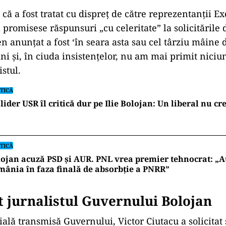
xplicat motivele care l-au determinat să dea în jud
ecată Guvernul Bolojan, eram convins că voi fi singu
ainte, cumva pe aceeași temă, dar mai extins, APAD
rată că nu suntem chiar toți amibe.”
dăugat că procesul are ca obiect constatarea refuzului
de a aplica legea privind transparența informațiilor 
de judecată, prin avocați au ba, cu reprezentanții le
e un mincinos. Aș fi preferat cu Ioana Dogioiu. Care e 
aș fi acționat în instanță, de asemenea, pentru minc
am act normativ de care să mă agăț. Iar nesimțirea e,
ituțională.”
că a fost tratat cu dispreț de către reprezentanții Ex
promisese răspunsuri „cu celeritate” la solicitările 
n anunțat a fost ‘în seara asta sau cel târziu mâine 