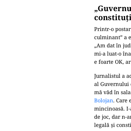
„Guvernul
constituț
Printr-o posta