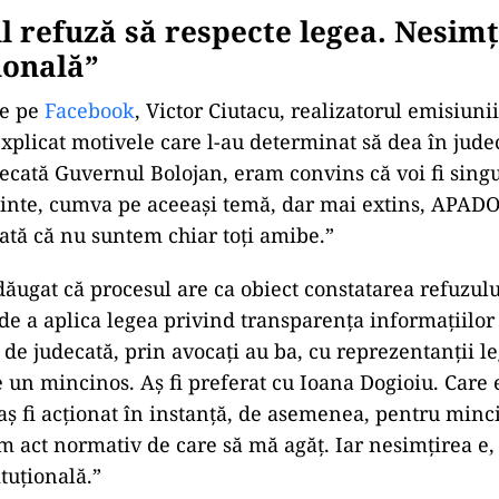
ad
 refuză să respecte legea. Nesimț
ională”
re pe
Facebook
, Victor Ciutacu, realizatorul emisiuni