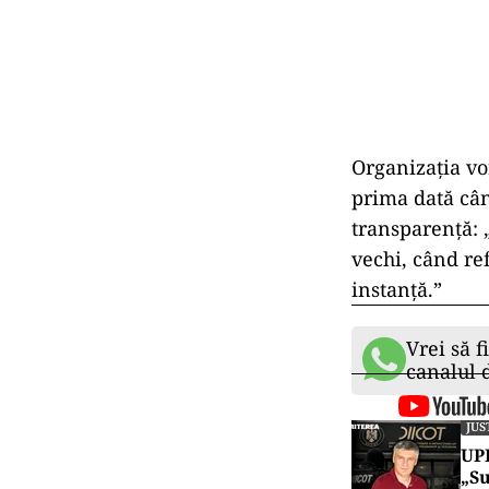
față de contrib
APADOR-C
În paralel, As
anunțat că a d
refuzat să com
ajutoarele mil