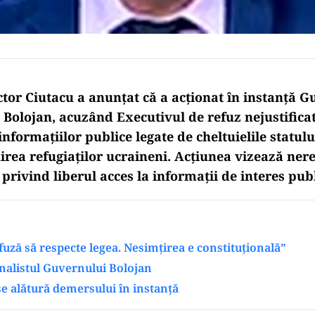
ctor Ciutacu a anunțat că a acționat în instanță 
 Bolojan, acuzând Executivul de refuz nejustificat
nformațiilor publice legate de cheltuielile statul
nirea refugiaților ucraineni. Acțiunea vizează ner
 privind liberul acces la informații de interes publ
uză să respecte legea. Nesimțirea e constituțională”
rnalistul Guvernului Bolojan
 alătură demersului în instanță