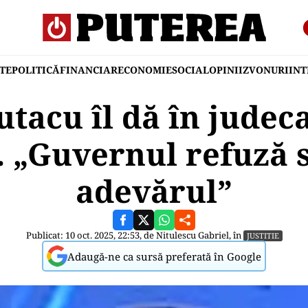
TE
POLITICĂ
FINANCIAR
ECONOMIE
SOCIAL
OPINII
ZVONURI
IN
utacu îl dă în judeca
. „Guvernul refuză 
adevărul”
Publicat: 10 oct. 2025, 22:53, de
Nitulescu Gabriel
, în
JUSTITIE
Adaugă-ne ca sursă preferată în Google