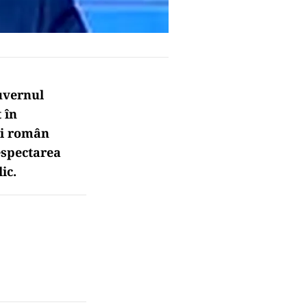
Guvernul
 în
ui român
espectarea
ic.