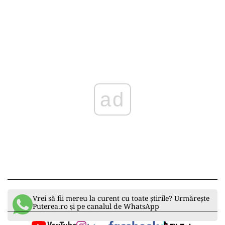
Tatăl său este unul dintre proprietarii grupului
de firme European Drinks din Bihor, implicat în
mai multe dispute comerciale cu statul român.
De-a lungul anilor, Victor Micula s-a remarcat
prin scandalurile provocate și opulența afișată,
cu mașini de lux, elicoptere și avioane private.
La ultimele alegeri parlamentare și
prezidențiale, s-a afișat ca un susținător activ al
candidaților AUR.