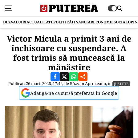
DEZVALUIRI
ACTUALITATE
POLITICĂ
FINANCIAR
ECONOMIE
SOCIAL
OPIN
Victor Micula a primit 3 ani de
închisoare cu suspendare. A
fost trimis să muncească la
mănăstire
Publicat: 26 mart. 2026, 17:42, de
Răzvan Aprozeanu
, în
JUSTITIE
Adaugă-ne ca sursă preferată în Google