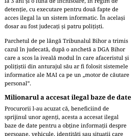
Cerere de strămutare a procesului,
admisă
În noiembrie anul trecut, Înalta Curte de Casație
și Justiție a aprobat cererea lui
Victor Micula
de
strămutare a procesului. Pe fond, Tribunalul
Bihor l-a condamnat pe milionarul din Oradea
la 3 ani și o lună de închisoare, în regim de
detenție, cu executare pentru două fapte de
acces ilegal la un sistem informatic. În același
dosar au fost judecați și patru polițiști.
Parchetul de pe lângă Tribunalul Bihor a trimis