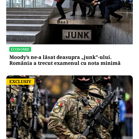
POLITICĂ
Nicușor Dan, după decizia Moody’s. Ce câștigă
românii din decizia agenției de rating:
„Perspectiva rămâne rezervată”