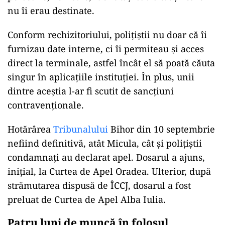
cazul în judecată, după o anchetă a DGA Bihor
care a scos la iveală modul în care afaceristul și
polițiștii din anturajul său ar fi folosit sistemele
informatice ale MAI ca pe un „motor de căutare
personal”.
Milionarul a accesat ilegal baze de date
Procurorii l-au acuzat că, beneficiind de
sprijinul unor agenți, acesta a accesat ilegal
baze de date pentru a obține informații despre
persoane, vehicule, identități sau situații care
nu îi erau destinate.
Conform rechizitoriului, polițiștii nu doar că îi
furnizau date interne, ci îi permiteau și acces
direct la terminale, astfel încât el să poată căuta