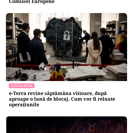
ENERGIE
Dunărea seacă, Cernavodă se apropie de
oprirea totală. Guvernul a trimis o alertă
Comisiei Europene