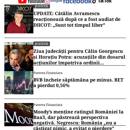
ad
Vrei să fii mereu la curent cu toate știrile? Urmărește
Puterea.ro și pe canalul de WhatsApp
JUSTITIE
UPDATE: Cătălin Avramescu
reacționează după ce a fost audiat de
DIICOT: „Sunt tot timpul liber”
JUSTITIE