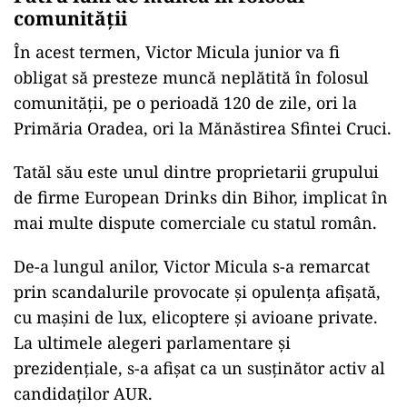
singur în aplicațiile instituției. În plus, unii
dintre aceștia l-ar fi scutit de sancțiuni
contravenționale.
Hotărârea
Tribunalului
Bihor din 10 septembrie
nefiind definitivă, atât Micula, cât și polițiștii
condamnați au declarat apel. Dosarul a ajuns,
inițial, la Curtea de Apel Oradea. Ulterior, după
strămutarea dispusă de ÎCCJ, dosarul a fost
preluat de Curtea de Apel Alba Iulia.
Patru luni de muncă în folosul
comunității
În acest termen, Victor Micula junior va fi
obligat să presteze muncă neplătită în folosul
comunităţii, pe o perioadă 120 de zile, ori la
Primăria Oradea, ori la Mănăstirea Sfintei Cruci.