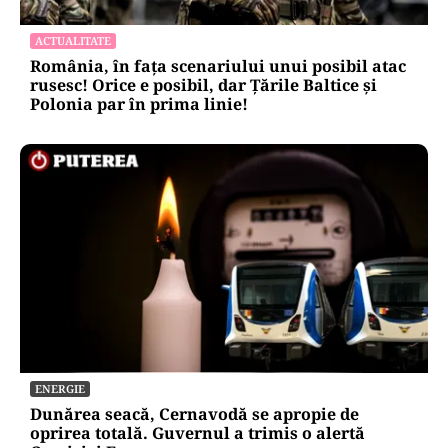
ECONOMIE
Moody’s ne-a lăsat deasupra „junk”-ului.
România a trecut examenul cu nota minimă
EXCLUSIV
EXCLUSIV
ACTUALITATE
România, în fața scenariului unui posibil atac
rusesc! Orice e posibil, dar Țările Baltice și
Polonia par în prima linie!