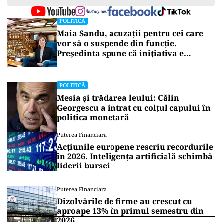
POLITICĂ
Maia Sandu, acuzații pentru cei care
vor să o suspende din funcție.
Președinta spune că inițiativa e
coordonată de Rusia
POLITICĂ
Mesia și trădarea leului: Călin
Georgescu a intrat cu colțul capului în
politica monetară
Puterea Financiara
Acțiunile europene rescriu recordurile
în 2026. Inteligența artificială schimbă
liderii bursei
Puterea Financiara
Dizolvările de firme au crescut cu
aproape 13% în primul semestru din
2026