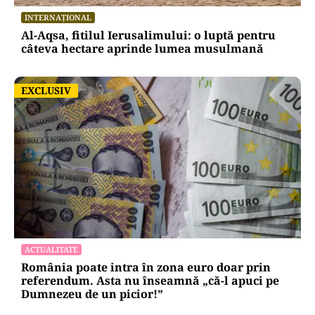
INTERNAȚIONAL
Al-Aqsa, fitilul Ierusalimului: o luptă pentru
câteva hectare aprinde lumea musulmană
EXCLUSIV
EXCLUSIV
ACTUALITATE
România poate intra în zona euro doar prin
referendum. Asta nu înseamnă „că-l apuci pe
Dumnezeu de un picior!”