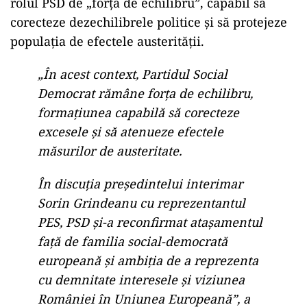
rolul PSD de „forță de echilibru”, capabil să
corecteze dezechilibrele politice și să protejeze
populația de efectele austerității.
„În acest context, Partidul Social
Democrat rămâne forţa de echilibru,
formaţiunea capabilă să corecteze
excesele şi să atenueze efectele
măsurilor de austeritate.
În discuţia preşedintelui interimar
Sorin Grindeanu cu reprezentantul
PES, PSD şi-a reconfirmat ataşamentul
faţă de familia social-democrată
europeană şi ambiţia de a reprezenta
cu demnitate interesele şi viziunea
României în Uniunea Europeană”, a