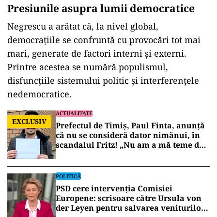
Presiunile asupra lumii democratice
Negrescu a arătat că, la nivel global,
democrațiile se confruntă cu provocări tot mai
mari, generate de factori interni și externi.
Printre acestea se numără populismul,
disfuncțiile sistemului politic și interferențele
nedemocratice.
ACTUALITATE
EXCLUSIV
Prefectul de Timiș, Paul Finta, anunță
că nu se consideră dator nimănui, în
scandalul Fritz! „Nu am a mă teme de
nimic!”
POLITICĂ
PSD cere intervenția Comisiei
Europene: scrisoare către Ursula von
der Leyen pentru salvarea veniturilor