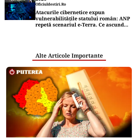
Oficiuldestiri.ro
Atacurile cibernetice expun
vulnerabilitățile statului român: ANP
repetă scenariul e‑Terra. Ce ascund
comunicările oficiale și cine răspunde
pentru mentenanța IT a instituțiilor
publice
Alte Articole Importante