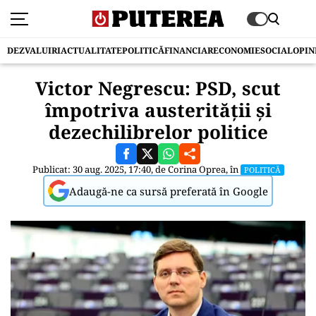
DEZVALUIRI
ACTUALITATE
POLITICĂ
FINANCIAR
ECONOMIE
SOCIAL
OPIN
Victor Negrescu: PSD, scut
împotriva austerității și
dezechilibrelor politice
Publicat: 30 aug. 2025, 17:40, de
Corina Oprea
, în
POLITICĂ
Adaugă-ne ca sursă preferată în Google