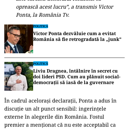
oprească acest lucru”, a transmis Victor
Ponta, la România Tv.
POLITICĂ
Victor Ponta dezvăluie cum a evitat
România să fie retrogradată la „junk”
POLITICĂ
Liviu Dragnea, întâlnire în secret cu
doi lideri PSD. Cum au plănuit social-
democrații să iasă de la guvernare
În cadrul acelorași declarații, Ponta a adus în
discuție un alt punct sensibil: ingerințele
externe în alegerile din România. Fostul
premier a menționat că nu este acceptabil ca