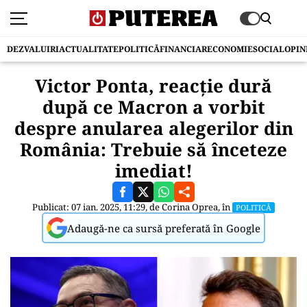
DEZVALUIRI
ACTUALITATE
POLITICĂ
FINANCIAR
ECONOMIE
SOCIAL
OPIN
Victor Ponta, reacție dură
după ce Macron a vorbit
despre anularea alegerilor din
România: Trebuie să înceteze
imediat!
Publicat: 07 ian. 2025, 11:29, de
Corina Oprea
, în
POLITICĂ
Adaugă-ne ca sursă preferată în Google