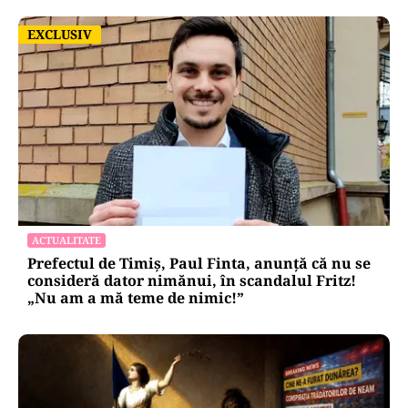
EXCLUSIV
EXCLUSIV
ACTUALITATE
Prefectul de Timiș, Paul Finta, anunță că nu se
consideră dator nimănui, în scandalul Fritz!
„Nu am a mă teme de nimic!”