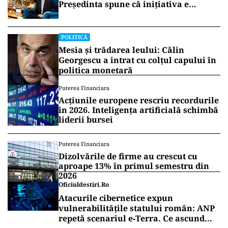
Președinta spune că inițiativa e
coordonată de Rusia
POLITICĂ
Mesia și trădarea leului: Călin
Georgescu a intrat cu colțul capului în
politica monetară
Puterea Financiara
Acțiunile europene rescriu recordurile
în 2026. Inteligența artificială schimbă
liderii bursei
Puterea Financiara
Dizolvările de firme au crescut cu
aproape 13% în primul semestru din
2026
Oficiuldestiri.ro
Atacurile cibernetice expun
vulnerabilitățile statului român: ANP
repetă scenariul e‑Terra. Ce ascund