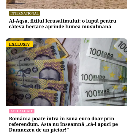
INTERNAȚIONAL
Al-Aqsa, fitilul Ierusalimului: o luptă pentru
câteva hectare aprinde lumea musulmană
EXCLUSIV
EXCLUSIV
ACTUALITATE
România poate intra în zona euro doar prin
referendum. Asta nu înseamnă „că-l apuci pe
Dumnezeu de un picior!”