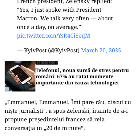
French president, Zelensky replied:
“Yes, I just spoke with President
Macron. We talk very often — about
once a day, on average.”
pic.twitter.com/YsR4CiSoqM
— KyivPost (@KyivPost)
March 20, 2025
TEHNOLOGIE
Telefonul, noua sursă de stres pentru
români: 67% au ratat momente
importante din cauza tehnologiei
„Emmanuel, Emmanuel. Îmi pare rău, discut cu
niște jurnaliști”, a spus Zelenski, înainte de a-i
propune președintelui francez să reia
conversația în „20 de minute”.