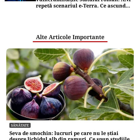
repetă scenariul e‑Terra. Ce ascund
comunicările oficiale și cine răspunde
pentru mentenanța IT a instituțiilor
publice
Alte Articole Importante
SĂNĂTATE
Seva de smochin: lucruri pe care nu le știai
despre lichidul alb din ramuri. Ce spun studiile