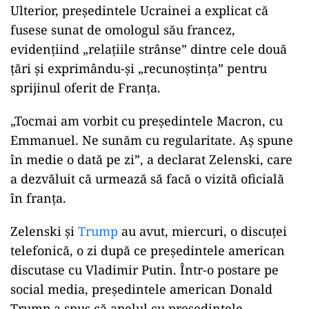
Ulterior, preşedintele Ucrainei a explicat că
fusese sunat de omologul său francez,
evidențiind „relațiile strânse” dintre cele două
țări și exprimându-și „recunoștința” pentru
sprijinul oferit de Franța.
„Tocmai am vorbit cu preşedintele Macron, cu
Emmanuel. Ne sunăm cu regularitate. Aş spune
în medie o dată pe zi”, a declarat Zelenski, care
a dezvăluit că urmează să facă o vizită oficială
în franţa.
Zelenski şi
Trump
au avut, miercuri, o discuţei
telefonică, o zi după ce preşedintele american
discutase cu Vladimir Putin. Într-o postare pe
social media, preşedintele american Donald
Trump a spus că apelul cu preşedintele