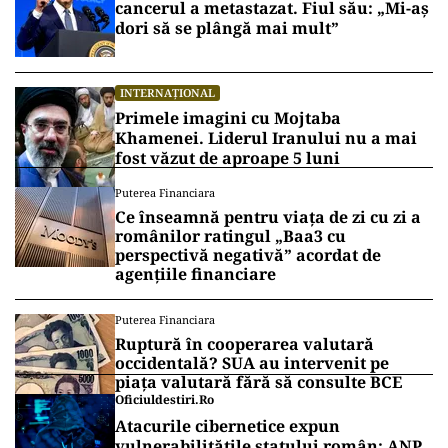
cancerul a metastazat. Fiul său: „Mi-aș
dori să se plângă mai mult”
INTERNAȚIONAL
Primele imagini cu Mojtaba
Khamenei. Liderul Iranului nu a mai
fost văzut de aproape 5 luni
Puterea Financiara
Ce înseamnă pentru viața de zi cu zi a
românilor ratingul „Baa3 cu
perspectivă negativă” acordat de
agențiile financiare
Puterea Financiara
Ruptură în cooperarea valutară
occidentală? SUA au intervenit pe
piața valutară fără să consulte BCE
Oficiuldestiri.ro
Atacurile cibernetice expun
vulnerabilitățile statului român: ANP