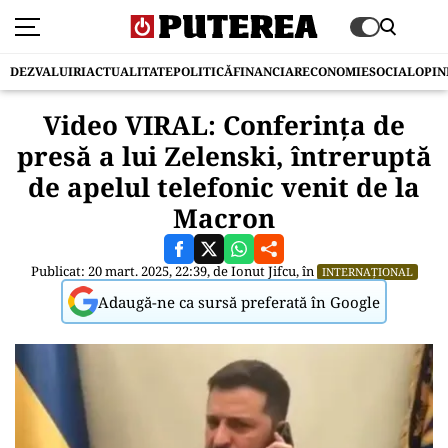
DEZVALUIRI
ACTUALITATE
POLITICĂ
FINANCIAR
ECONOMIE
SOCIAL
OPIN
Video VIRAL: Conferinţa de
presă a lui Zelenski, întreruptă
de apelul telefonic venit de la
Macron
Publicat: 20 mart. 2025, 22:39, de
Ionut Jifcu
, în
INTERNAȚIONAL
Adaugă-ne ca sursă preferată în Google