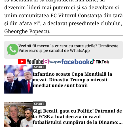
devenim lideri mai puternici şi să dezvoltăm şi
unim comunitatea FC Viitorul Constanţa din ţară
şi din afara ei”, a declarat preşedintele clubului,
Gheorghe Popescu.
Vrei să fii mereu la curent cu toate știrile? Urmărește
Puterea.ro și pe canalul de WhatsApp
SPORT
Infantino scoate Cupa Mondială la
mezat. Dinastia Trump a mirosit
imediat unde sunt banii
SPORT
Gigi Becali, gata cu Politic! Patronul de
la FCSB a luat decizia în cazul
fotbalistului cumpărat de la Dinamo: