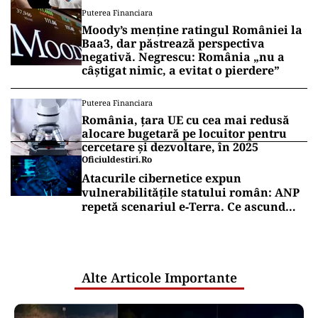
„Fac curățenie! Nu e de echipa asta”
Puterea Financiara
Moody’s menține ratingul României la
Baa3, dar păstrează perspectiva
negativă. Negrescu: România „nu a
câștigat nimic, a evitat o pierdere”
Puterea Financiara
România, țara UE cu cea mai redusă
alocare bugetară pe locuitor pentru
cercetare și dezvoltare, în 2025
Oficiuldestiri.ro
Atacurile cibernetice expun
vulnerabilitățile statului român: ANP
repetă scenariul e‑Terra. Ce ascund
comunicările oficiale și cine răspunde
pentru mentenanța IT a instituțiilor
publice
Alte Articole Importante