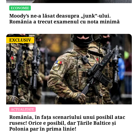
ECONOMIE
Moody’s ne-a lăsat deasupra „junk”-ului.
România a trecut examenul cu nota minimă
EXCLUSIV
EXCLUSIV
ACTUALITATE
România, în fața scenariului unui posibil atac
rusesc! Orice e posibil, dar Țările Baltice și
Polonia par în prima linie!