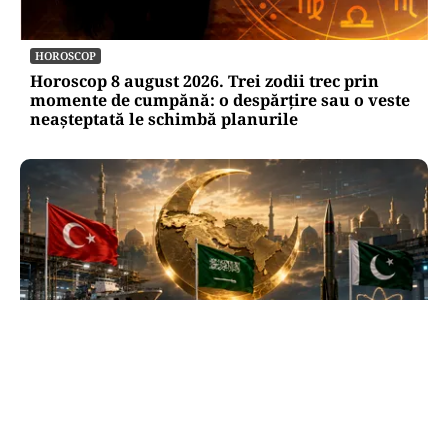
HOROSCOP
Horoscop 8 august 2026. Trei zodii trec prin
momente de cumpănă: o despărțire sau o veste
neașteptată le schimbă planurile
INTERNAȚIONAL
Se naște un „NATO sunnit”: Arabia Saudită,