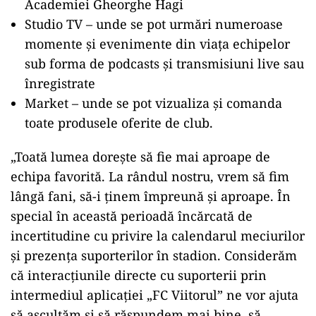
Academiei Gheorghe Hagi
Studio TV – unde se pot urmări numeroase
momente şi evenimente din viaţa echipelor
sub forma de podcasts şi transmisiuni live sau
înregistrate
Market – unde se pot vizualiza şi comanda
toate produsele oferite de club.
„Toată lumea doreşte să fie mai aproape de
echipa favorită. La rândul nostru, vrem să fim
lângă fani, să-i ţinem împreună şi aproape. În
special în această perioadă încărcată de
incertitudine cu privire la calendarul meciurilor
şi prezenţa suporterilor în stadion. Considerăm
că interacţiunile directe cu suporterii prin
intermediul aplicaţiei „FC Viitorul” ne vor ajuta
să ascultăm şi să răspundem mai bine, să