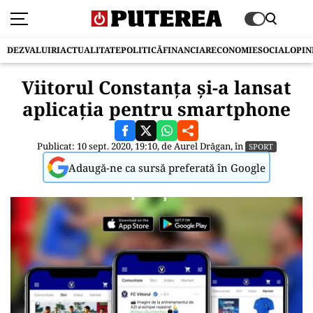
DEZVALUIRI
ACTUALITATE
POLITICĂ
FINANCIAR
ECONOMIE
SOCIAL
OPIN
Viitorul Constanța și-a lansat
aplicația pentru smartphone
Publicat: 10 sept. 2020, 19:10, de
Aurel Drăgan
, în
SPORT
Adaugă-ne ca sursă preferată în Google