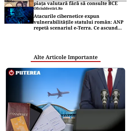
piața valutară fără să consulte BCE
Oficiuldestiri.ro
Atacurile cibernetice expun
vulnerabilitățile statului român: ANP
repetă scenariul e‑Terra. Ce ascund
comunicările oficiale și cine răspunde
pentru mentenanța IT a instituțiilor
publice
Alte Articole Importante