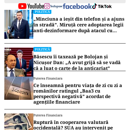
POLITICĂ
„Minciuna a ieșit din telefon și a ajuns
în stradă”. Miruță cere adoptarea legii
anti-dezinformare după atacul cu
topoare din Cluj
POLITICĂ
Băsescu îi taxează pe Bolojan și
Nicușor Dan: „A avut grijă să se vadă
că a luat o carte de la anticariat”
Puterea Financiara
Ce înseamnă pentru viața de zi cu zi a
românilor ratingul „Baa3 cu
perspectivă negativă” acordat de
agențiile financiare
Puterea Financiara
Ruptură în cooperarea valutară
occidentală? SUA au intervenit pe