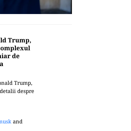
ald Trump,
 complexul
hiar de
 a
Donald Trump,
detalii despre
musk
and