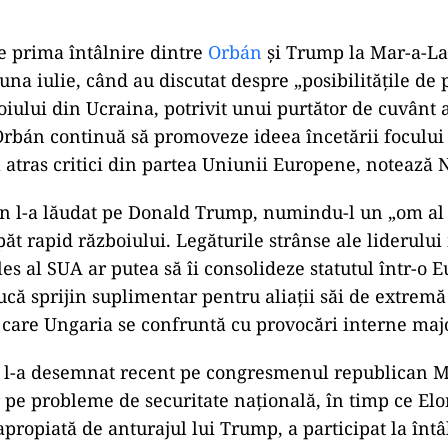
e prima întâlnire dintre
Orbán
și Trump la Mar-a-Lag
luna iulie, când au discutat despre „posibilităţile de 
oiului din Ucraina, potrivit unui purtător de cuvânt 
Orbán continuă să promoveze ideea încetării focului 
-a atras critici din partea Uniunii Europene, notează 
án l-a lăudat pe Donald Trump, numindu-l un „om al 
ăt rapid războiului. Legăturile strânse ale liderulu
es al SUA ar putea să îi consolideze statutul într-o 
ducă sprijin suplimentar pentru aliații săi de extremă
are Ungaria se confruntă cu provocări interne maj
l-a desemnat recent pe congresmenul republican M
r pe probleme de securitate națională, în timp ce El
apropiată de anturajul lui Trump, a participat la întâ