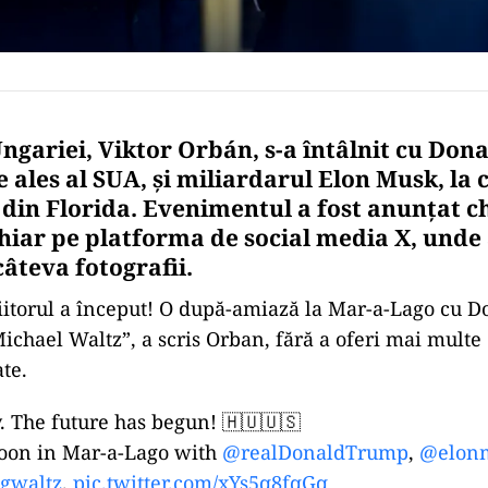
ngariei, Viktor Orbán, s-a întâlnit cu Don
e ales al SUA, și miliardarul Elon Musk, la
din Florida. Evenimentul a fost anunțat c
hiar pe platforma de social media X, unde
âteva fotografii.
iitorul a început! O după-amiază la Mar-a-Lago cu 
ichael Waltz”, a scris Orban, fără a oferi mai multe 
ate.
. The future has begun! 🇭🇺🇺🇸
oon in Mar-a-Lago with
@realDonaldTrump
,
@elon
gwaltz
.
pic.twitter.com/xYs5q8fqGq