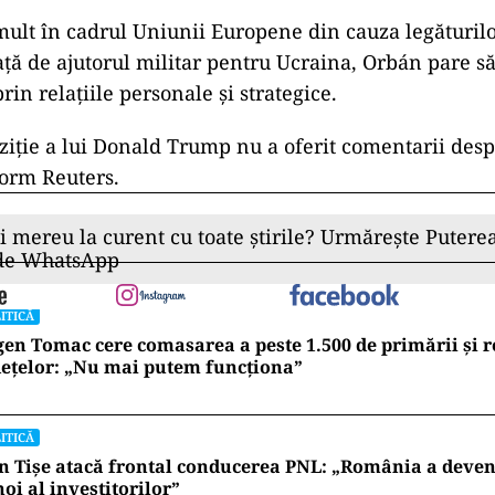
 mult în cadrul Uniunii Europene din cauza legăturilo
față de ajutorul militar pentru Ucraina, Orbán pare să
rin relațiile personale și strategice.
ziție a lui Donald Trump nu a oferit comentarii desp
form Reuters.
ii mereu la curent cu toate știrile? Urmărește Puterea
 de WhatsApp
ITICĂ
en Tomac cere comasarea a peste 1.500 de primării și 
ețelor: „Nu mai putem funcționa”
ITICĂ
n Tișe atacă frontal conducerea PNL: „România a deveni
oi al investitorilor”