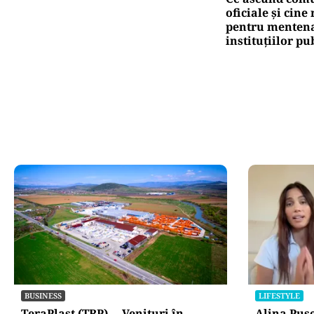
oficiale și cin
pentru mentena
instituțiilor pu
BUSINESS
LIFESTYLE
TeraPlast (TRP) —Venituri în
Alina Puș