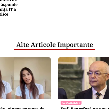
e răspunde
nța IT a
blice
Alte Articole Importante
ACTUALITATE
cău, ajunge pe masa de
Emil Boc refuză un nou