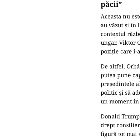
păcii”
Aceasta nu est
au văzut și în 
contextul răzb
ungar. Viktor 
poziție care i
De altfel, Orb
putea pune cap
președintele al
politic și să a
un moment în c
Donald Trump 
drept consilie
figură tot mai 