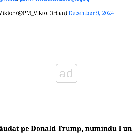
Viktor (@PM_ViktorOrban)
December 9, 2024
ad
lăudat pe Donald Trump, numindu-l un