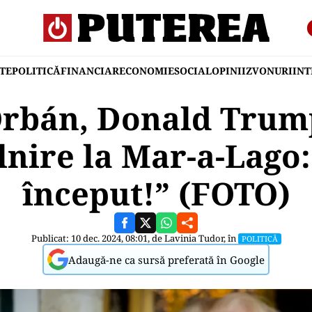
TE
POLITICĂ
FINANCIAR
ECONOMIE
SOCIAL
OPINII
ZVONURI
IN
Orbán, Donald Trump
lnire la Mar-a-Lago: 
început!” (FOTO)
Publicat: 10 dec. 2024, 08:01, de
Lavinia Tudor
, în
POLITICĂ
Adaugă-ne ca sursă preferată în Google