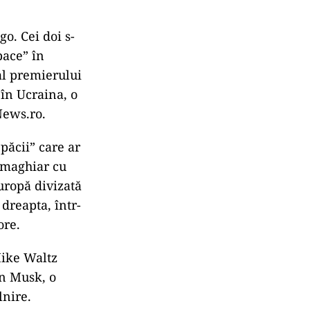
o. Cei doi s-
pace” în
al premierului
în Ucraina, o
News.ro.
păcii” care ar
i maghiar cu
Europă divizată
 dreapta, într-
ore.
ike Waltz
on Musk, o
lnire.