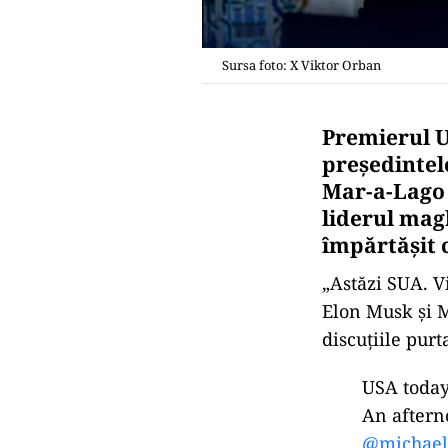
Sursa foto: X Viktor Orban
Premierul U
președintel
Mar-a-Lago 
liderul mag
împărtășit c
„Astăzi SUA. V
Elon Musk şi M
discuțiile purt
USA today
An aftern
@michael