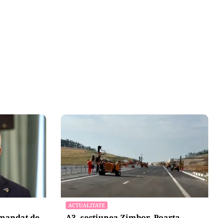
ACTUALITATE
 mandat de
A3, secțiunea Zimbor–Poarta