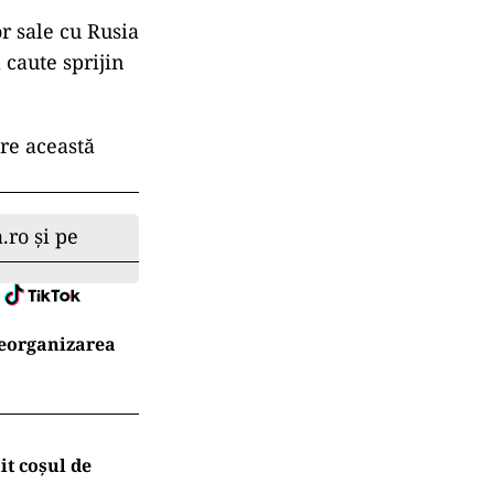
r sale cu Rusia
 caute sprijin
re această
.ro și pe
reorganizarea
t coșul de