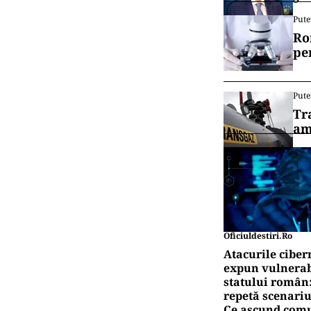
Pute
Ro
pe
Pute
Tr
am
Oficiuldestiri.ro
Atacurile ciber
expun vulnerabi
statului român
repetă scenariu
Ce ascund comu