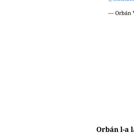
— Orbán 
Orbán l-a 