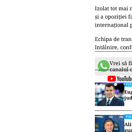
Izolat tot mai
și a opoziției 
internațional p
Echipa de tran
întâlnire, con
Vrei să f
canalul
POL
Eug
jud
POL
Ali
gun