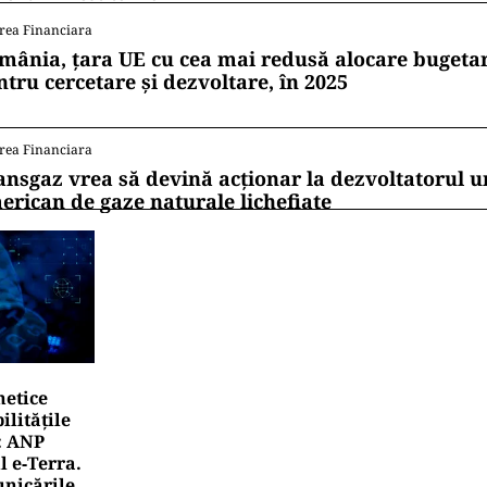
rea Financiara
mânia, țara UE cu cea mai redusă alocare bugetar
ntru cercetare și dezvoltare, în 2025
rea Financiara
ansgaz vrea să devină acționar la dezvoltatorul u
erican de gaze naturale lichefiate
netice
litățile
: ANP
l e‑Terra.
nicările