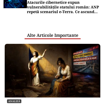
Atacurile cibernetice expun
vulnerabilitățile statului român: ANP
repetă scenariul e‑Terra. Ce ascund
comunicările oficiale și cine răspunde
pentru mentenanța IT a instituțiilor
publice
Alte Articole Importante
ANALIZĂ