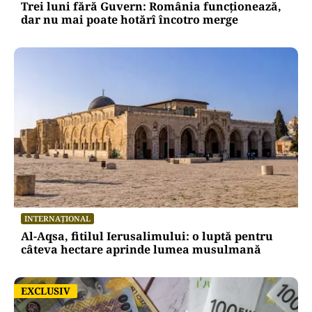
Trei luni fără Guvern: România funcționează,
dar nu mai poate hotărî încotro merge
INTERNAȚIONAL
Al-Aqsa, fitilul Ierusalimului: o luptă pentru
câteva hectare aprinde lumea musulmană
EXCLUSIV
EXCLUSIV