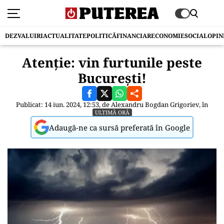
DEZVALUIRI
ACTUALITATE
POLITICĂ
FINANCIAR
ECONOMIE
SOCIAL
OPIN
Atenție: vin furtunile peste
București!
Publicat: 14 iun. 2024, 12:53, de
Alexandru Bogdan Grigoriev
, în
ULTIMĂ ORĂ
Adaugă-ne ca sursă preferată în Google