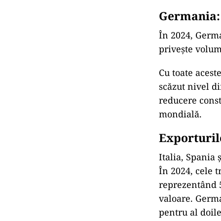
Germania: 
În 2024, Germa
privește volumu
Cu toate acest
scăzut nivel d
reducere consta
mondială.
Exporturil
Italia, Spania 
În 2024, cele t
reprezentând 5
valoare. Germa
pentru al doil