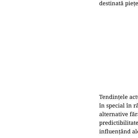
destinată pieț
Tendințele act
în special în 
alternative făr
predictibilitat
influențând al