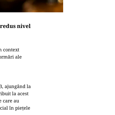
 redus nivel
n context
formări ale
3, ajungând la
ibuit la acest
e care au
ial în piețele