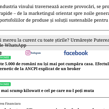
ndustria vinului traversează aceste provocări, se pr
rapide – de la marketingul orientat spre noile genera
portofoliilor de produse și soluții sustenabile pentru
ii mereu la curent cu toate știrile? Urmărește Puterea
 de WhatsApp
ONOMIE
te 5.000 de români nu își mai pot cumpăra casa. Efectul
ernetic de la ANCPI explicat de un broker
ONOMIE
 mai scump kilowatt e cel pe care nu-l poți muta
rea Financiara