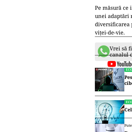
Pe măsură ce i
unei adaptări 
diversificarea 
viței-de-vie.
Vrei să f
canalul
EC
Pes
cib
EC
Cel
Pute