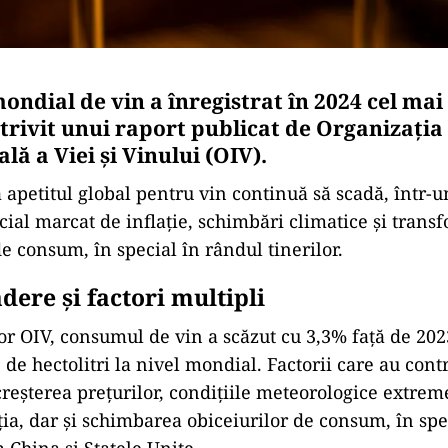
ndial de vin a înregistrat în 2024 cel mai
otrivit unui raport publicat de Organizația
lă a Viei și Vinului (OIV).
ă apetitul global pentru vin continuă să scadă, într-u
cial marcat de inflație, schimbări climatice și trans
e consum, în special în rândul tinerilor.
ădere și factori multipli
r OIV, consumul de vin a scăzut cu 3,3% față de 202
de hectolitri la nivel mondial. Factorii care au contr
creșterea prețurilor, condițiile meteorologice extrem
ția, dar și schimbarea obiceiurilor de consum, în spec
China și Statele Unite.