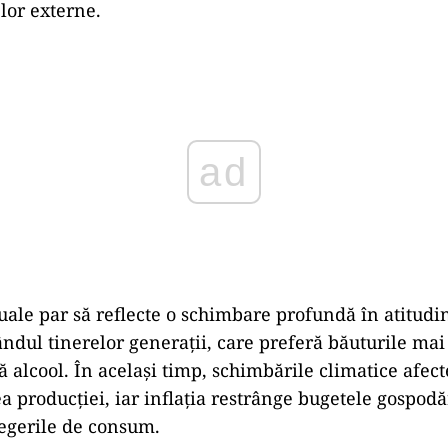
elor externe.
ad
uale par să reflecte o schimbare profundă în atitudin
rândul tinerelor generații, care preferă băuturile ma
ă alcool. În același timp, schimbările climatice afec
ea producției, iar inflația restrânge bugetele gospodăr
egerile de consum.