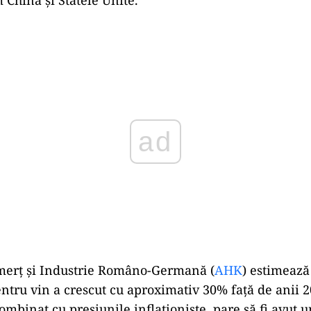
Play
erț și Industrie Româno-Germană (
AHK
) estimează
pentru vin a crescut cu aproximativ 30% față de anii 
ombinat cu presiunile inflaționiste, pare să fi avut 