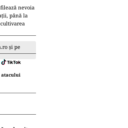
ofilează nevoia
ții, până la
 cultivarea
.ro și pe
 atacului