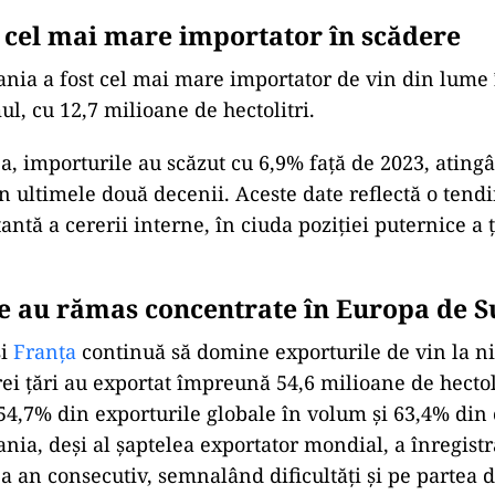
cel mai mare importator în scădere
nia a fost cel mai mare importator de vin din lume 
l, cu 12,7 milioane de hectolitri.
ea, importurile au scăzut cu 6,9% față de 2023, ating
in ultimele două decenii. Aceste date reflectă o tend
ntă a cererii interne, în ciuda poziției puternice a ț
e au rămas concentrate în Europa de S
și
Franța
continuă să domine exporturile de vin la n
rei țări au exportat împreună 54,6 milioane de hectol
4,7% din exporturile globale în volum și 63,4% din 
nia, deși al șaptelea exportator mondial, a înregistr
ea an consecutiv, semnalând dificultăți și pe partea 