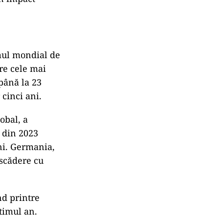
mul mondial de
tre cele mai
până la 23
cinci ani.
obal, a
l din 2023
ani. Germania,
 scădere cu
nd printre
timul an.