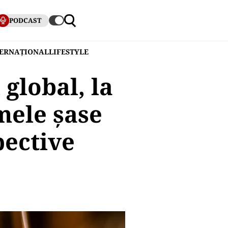
PODCAST
TERNAȚIONAL
LIFESTYLE
global, la
mele șase
pective