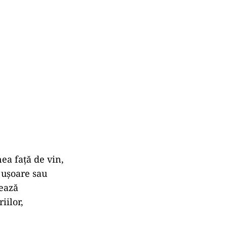
ea față de vin,
i ușoare sau
tează
iilor,