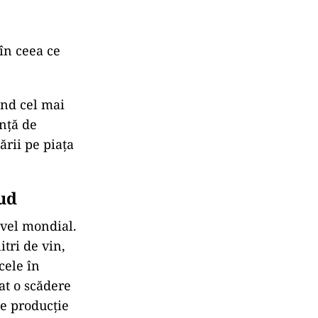
în ceea ce
ând cel mai
ință de
ării pe piața
ud
ivel mondial.
itri de vin,
cele în
at o scădere
de producție