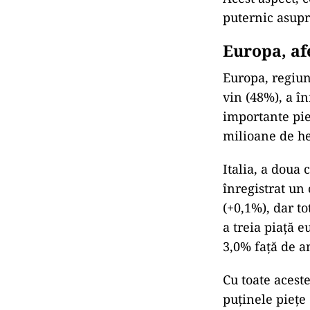
puternic asupr
Europa, afe
Europa, regiu
vin (48%), a î
importante pie
milioane de he
Italia, a doua 
înregistrat un
(+0,1%), dar t
a treia piață 
3,0% față de a
Cu toate aceste
puținele piețe