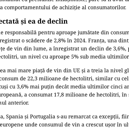
a comportamentului de achiziție al consumatorilor.
ctată și ea de declin
ne responsabilă pentru aproape jumătate din consu
nregistrat o scădere de 2,8% în 2024. Franța, una din
țe de vin din lume, a înregistrat un declin de 3,6%, 
ctolitri, un nivel cu aproape 5% sub media ultimilor 
cea mai mare piață de vin din UE și a treia la nivel gl
 consum de 22,3 milioane de hectolitri, similar cu ce
otuși cu 3,6% mai puțin decât media ultimilor cinci 
europeană, a consumat 17,8 milioane de hectolitri, în
nul anterior.
a, Spania și Portugalia s-au remarcat ca excepții, fii
 europene unde consumul de vin a crescut ușor în ul