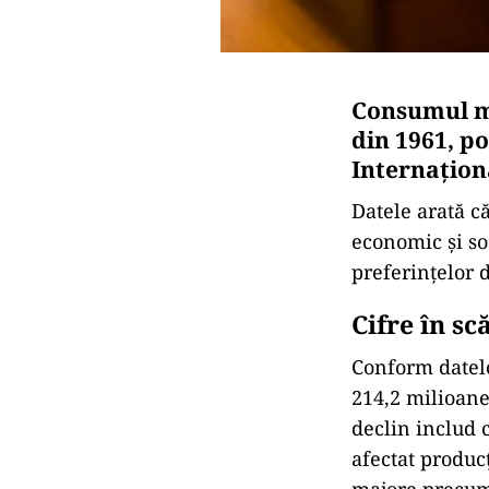
Consumul mo
din 1961, p
Internaționa
Datele arată c
economic și so
preferințelor d
Cifre în sc
Conform datelo
214,2 milioane 
declin includ 
afectat produc
majore precum 