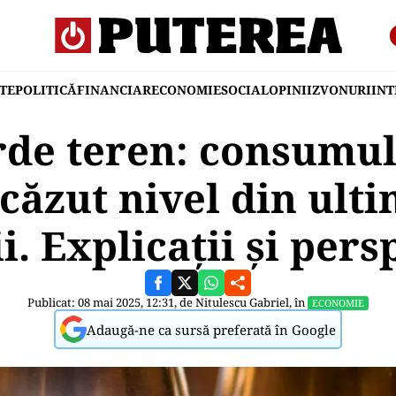
TE
POLITICĂ
FINANCIAR
ECONOMIE
SOCIAL
OPINII
ZVONURI
IN
rde teren: consumul 
scăzut nivel din ulti
i. Explicații și pers
Publicat: 08 mai 2025, 12:31, de
Nitulescu Gabriel
, în
ECONOMIE
Adaugă-ne ca sursă preferată în Google