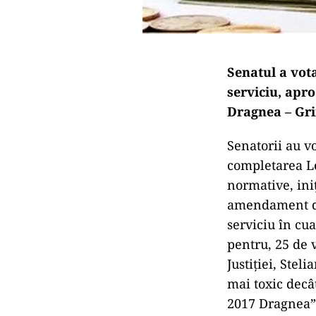
Senatul a vot
serviciu, apr
Dragnea – Gr
Senatorii au vo
completarea Le
normative, iniţ
amendament dep
serviciu în cua
pentru, 25 de v
Justiţiei, Stel
mai toxic decâ
2017 Dragnea”