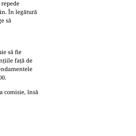
e repede
in. În legătură
ge să
ie să fie
nţiile faţă de
mendamentele
00.
a comisie, însă