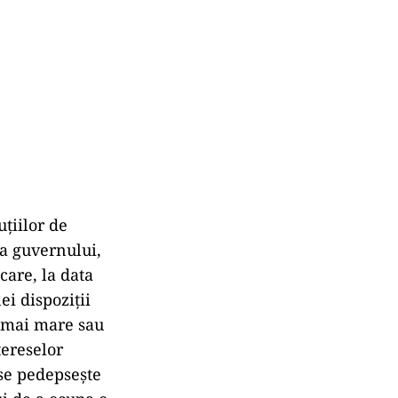
uțiilor de
 a guvernului,
care, la data
ei dispoziții
ă mai mare sau
tereselor
 se pedepsește