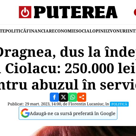
TE
POLITICĂ
FINANCIAR
ECONOMIE
SOCIAL
OPINII
ZVONURI
IN
 Dragnea, dus la înde
 Ciolacu: 250.000 le
ntru abuzul în servi
Publicat: 29 mart. 2023, 14:00, de
Florentin Lucaniuc
, în
POLITICĂ
Adaugă-ne ca sursă preferată în Google