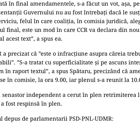
tă în final amendamentele, s-a făcut un vot, aşa, p
entanţii Guvernului nu au fost întrebaţi dacă le susţ
rviciu, felul în care coaliţia, în comisia juridică, ale
ul final, este un mod în care CCR va declara din nou
l acest text”, a spus ea.
a precizat că ”este o infracţiune asupra căreia trebu
bili”. ”S-a tratat cu superficialitate şi pe ascuns inte
 în raport textul”, a spus Spătaru, precizând că a
se în comisie, la ora 9.00, iar plenul s-a reunit la 10.
 senastor independent a cerut în plen retrimiterea l
a fost respinsă în plen.
 depus de parlamentarii PSD-PNL-UDMR: