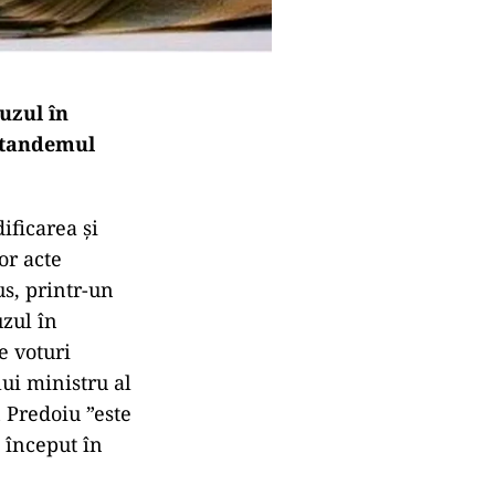
uzul în
e tandemul
ificarea şi
or acte
us, printr-un
zul în
e voturi
lui ministru al
n Predoiu ”este
 început în