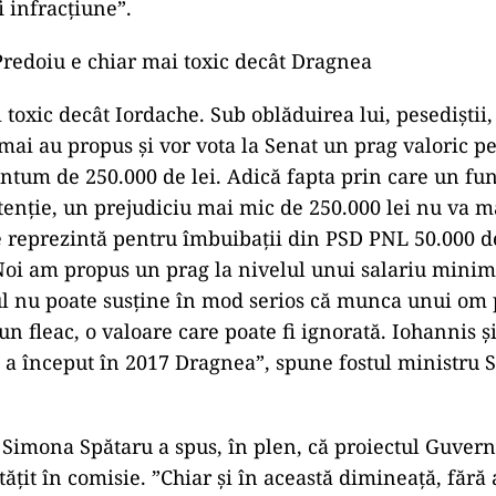
i infracţiune”.
redoiu e chiar mai toxic decât Dragnea
toxic decât Iordache. Sub oblăduirea lui, pesediştii, 
mai au propus şi vor vota la Senat un prag valoric p
antum de 250.000 de lei. Adică fapta prin care un fu
tenţie, un prejudiciu mai mic de 250.000 lei nu va ma
e reprezintă pentru îmbuibaţii din PSD PNL 50.000 
Noi am propus un prag la nivelul unui salariu mini
ul nu poate susţine în mod serios că munca unui om 
un fleac, o valoare care poate fi ignorată. Iohannis ş
 a început în 2017 Dragnea”, spune fostul ministru S
Simona Spătaru a spus, în plen, că proiectul Guvernu
ăţit în comisie. ”Chiar şi în această dimineaţă, fără 