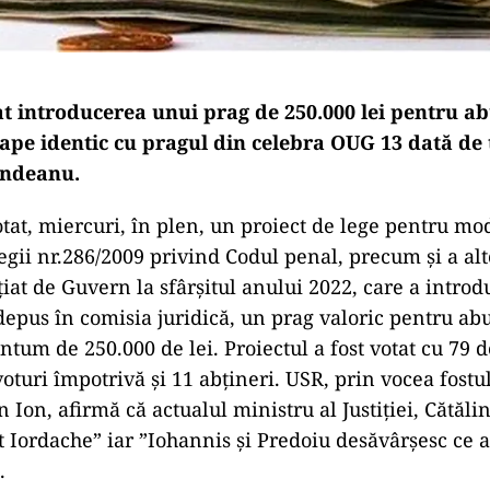
at introducerea unui prag de 250.000 lei pentru ab
oape identic cu pragul din celebra OUG 13 dată d
indeanu.
tat, miercuri, în plen, un proiect de lege pentru mod
gii nr.286/2009 privind Codul penal, precum şi a alt
iat de Guvern la sfârşitul anului 2022, care a introd
us în comisia juridică, un prag valoric pentru abu
ntum de 250.000 de lei. Proiectul a fost votat cu 79 d
oturi împotrivă şi 11 abţineri. USR, prin vocea fostu
ian Ion, afirmă că actualul ministru al Justiţiei, Cătăli
t Iordache” iar ”Iohannis şi Predoiu desăvârşesc ce a
.