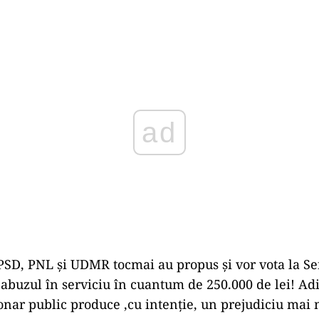
Play
”PSD, PNL şi UDMR tocmai au propus şi vor vota la S
 abuzul în serviciu în cuantum de 250.000 de lei! Adi
onar public produce ,cu intenţie, un prejudiciu mai 