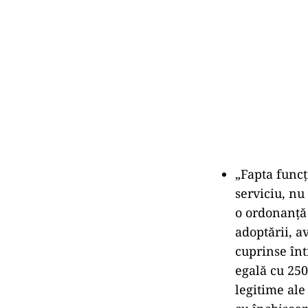
„Fapta funcț
serviciu, nu
o ordonanță 
adoptării, a
cuprinse înt
egală cu 250
legitime ale