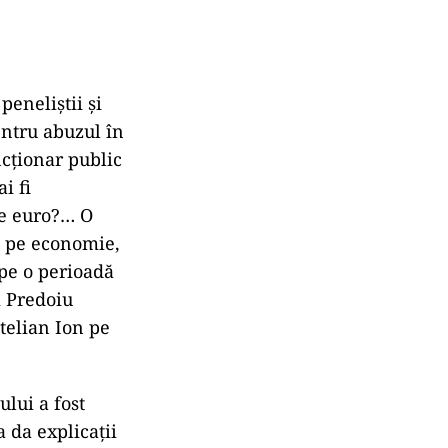
peneliştii şi
entru abuzul în
ncţionar public
i fi
de euro?… O
m pe economie,
pe o perioadă
i Predoiu
telian Ion pe
lui a fost
a da explicații