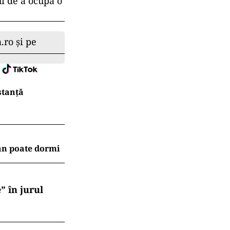
ui de a ocupa o
.ro și pe
stanță
an poate dormi
” în jurul