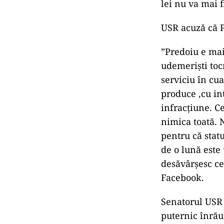
lei nu va mai f
USR acuză că P
”Predoiu e mai 
udemerişti toc
serviciu în cu
produce ,cu in
infracţiune. C
nimica toată. 
pentru că stat
de o lună este 
desăvârşesc ce
Facebook.
Senatorul USR 
puternic înrăut