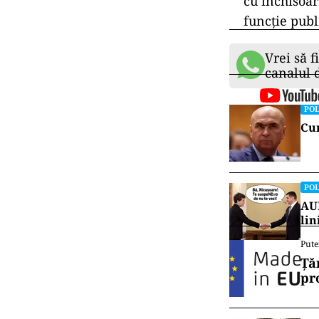
cu închisoar
funcție publ
Vrei să f
canalul
POL
Cum
POL
AUR
lin
Pute
Ță
pr