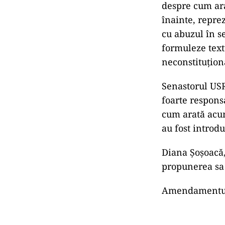
despre cum ara
înainte, reprez
cu abuzul în se
formuleze text
neconstituţiona
Senastorul USR 
foarte responsa
cum arată acum
au fost introdu
Diana Şoşoacă,
propunerea sa 
Amendamentul