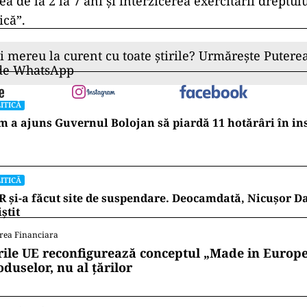
ea de la 2 la 7 ani și interzicerea exercitării dreptul
ică”.
ii mereu la curent cu toate știrile? Urmărește Puterea
 de WhatsApp
ITICĂ
 a ajuns Guvernul Bolojan să piardă 11 hotărâri în in
ITICĂ
 și-a făcut site de suspendare. Deocamdată, Nicușor D
iștit
rea Financiara
rile UE reconfigurează conceptul „Made in Europe
oduselor, nu al țărilor